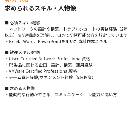
もっと見る
・基本的には当社のメンバーと共に、15～30名程度の規模のプロ
求められるスキル・人物像
ジェクトに参画し、業務を行います

・プライム案件の場合には、当社のメンバーがプロジェクトリー
ダーとして指示を行います

■ 必須スキル/経験

・参画期間は半年から1年ほどが多く、定期的に案件を入れ替えて
・ネットワークの設計や構築、トラブルシュートの実務経験（2年
スキルアップできるような体制にしています
以上）※NW構成を理解し、自身で切替可能な方を想定しています

・Excel、Word、PowerPointを用いた資料作成スキル
＜業務の進め方＞

・プロジェクトにより多少時間や頻度は異なりますが、Google 
■ 歓迎スキル/経験

Meetをはじめとしたオンライン会議ツールを使ってミーティング
・Cisco Certified Network Professional資格

を行い、タスクやスケジュールの確認を行っています

・F5製品に関わる企画、設計、構築、運用経験

・タスク管理にはBacklogをはじめとしたツールを用いています
・VMWare Certified Professional資格

（プロジェクトにより使うツールが変わる可能性があります）
・チーム管理経験/マネジメント経験（5名程度）
＜入社後の流れ＞

■ 求める人物像

・プロジェクトに参画後は、OJTでプロジェクト内のメンバーか
・能動的な行動ができる、コミュニケーション能力が高い方
ら業務を教えてもらいながら進めます

※今後、研修を用意していく予定です
■ この仕事の面白み、魅力

・経験豊富なベテランメンバーと共にスキルアップしていける環
境です
