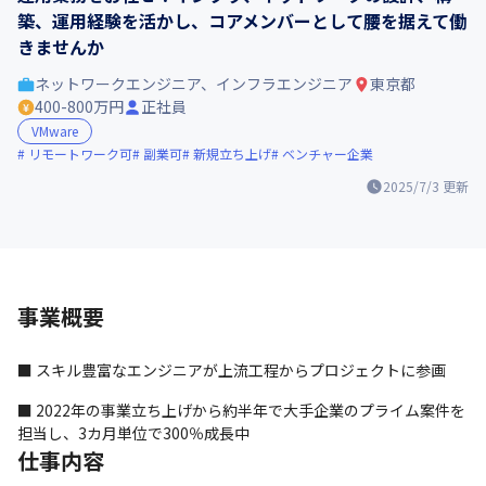
築、運用経験を活かし、コアメンバーとして腰を据えて働
きませんか
ネットワークエンジニア、インフラエンジニア
東京都
400-800万円
正社員
VMware
リモートワーク可
副業可
新規立ち上げ
ベンチャー企業
2025/7/3
更新
事業概要
■ スキル豊富なエンジニアが上流工程からプロジェクトに参画
■ 2022年の事業立ち上げから約半年で大手企業のプライム案件を
担当し、3カ月単位で300％成長中
仕事内容