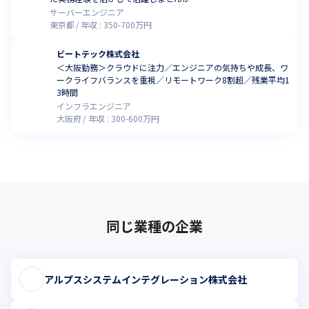
サーバーエンジニア
東京都
年収 :
350
-
700
万円
ビートテック株式会社
＜大阪勤務＞クラウドに注力／エンジニアの気持ちや成長、ワ
ークライフバランスを重視／リモートワーク8割超／残業平均1
3時間
インフラエンジニア
大阪府
年収 :
300
-
600
万円
同じ業種の企業
アルプスシステムインテグレーション株式会社