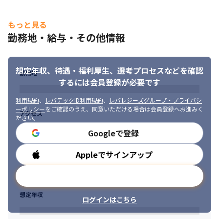
・経験がない領域の業務でも希望があればお任せしていくので、
自分の担当領域を広げていくことができます
もっと見る
勤務地・給与・その他情報
想定年収、待遇・福利厚生、
選考プロセスなどを確認
勤務地
するには会員登録が必要です
利用規約
、
レバテックID利用規約
、
レバレジーズグループ・プライバシ
ーポリシー
をご確認のうえ、同意いただける場合は会員登録へお進みく
アクセス
ださい。
Googleで登録
Appleでサインアップ
勤務時間
メールアドレスで登録
想定年収
ログインはこちら