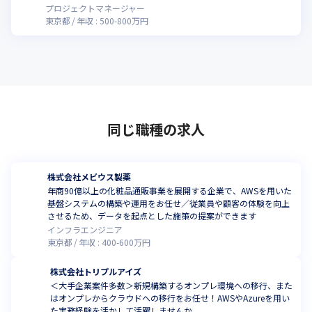
せんか
プロジェクトマネージャー
東京都
年収 :
500
-
800
万円
同じ職種の求人
株式会社メビウス製薬
年商90億以上の化粧品通販事業を展開する企業で、AWSを用いた
基盤システムの構築や運用をお任せ／従業員や顧客の体験を向上
させるため、データを起点とした施策の提案ができます
インフラエンジニア
東京都
年収 :
400
-
600
万円
株式会社トリプルアイズ
＜大手企業案件多数＞新規構築するオンプレ環境への移行、また
はオンプレからクラウドへの移行をお任せ！AWSやAzureを用い
た実務経験を活かして活躍しませんか