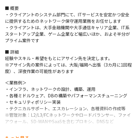
■ 概要

・クライアントのシステム部門にて、ITサービスを安定かつ安全
に提供するためのネットワーク保守運用業務をお任せします

・クライアントは、大手金融機関や大手通信キャリア企業、IT系
スタートアップ企業、ゲーム企業など幅広いほか、およそ半分が
プライム案件です
■ 詳細

経験やスキル・希望をもとにアサイン先を決定します。

※アサイン先の案件によっては、大阪/福岡へ出張（3カ月に1回程
度）、深夜作業の可能性があります
＜業務例＞

・インフラ、ネットワークの設計、構築、運用

・各種ミドルウェア、DBの構築やパフォーマンスチューニング

・セキュリティポリシー実装

・テクニカルサポート、エスカレーション、各種資料の作成等

※管理対象：L2/L3/FCネットワークやロードバランサー、ファイ
アウォール、SD-WANやSaaSを含むプロキシ、DNSなど
＜体制＞
