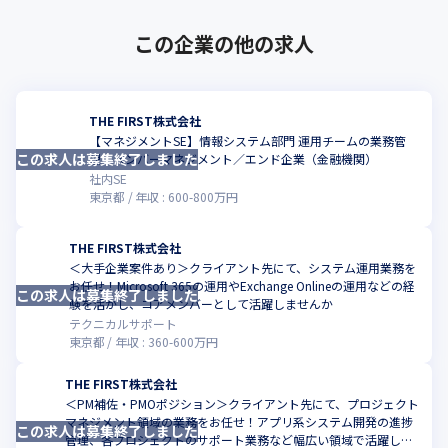
この企業の他の求人
THE FIRST株式会社
【マネジメントSE】情報システム部門 運用チームの業務管
この求人は募集終了しました
こ
理、メンバーマネジメント／エンド企業（金融機関）
社内SE
東京都
年収 :
600
-
800
万円
THE FIRST株式会社
＜大手企業案件あり＞クライアント先にて、システム運用業務を
お任せ！Microsoft 365の運用やExchange Onlineの運用などの経
この求人は募集終了しました
こ
験を活かし、コアメンバーとして活躍しませんか
テクニカルサポート
東京都
年収 :
360
-
600
万円
THE FIRST株式会社
＜PM補佐・PMOポジション＞クライアント先にて、プロジェクト
マネジメント領域の業務をお任せ！アプリ系システム開発の進捗
この求人は募集終了しました
こ
管理、各プロジェクトのサポート業務など幅広い領域で活躍しま