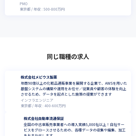
せんか
PMO
東京都
年収 :
500
-
800
万円
同じ職種の求人
株式会社メビウス製薬
年商90億以上の化粧品通販事業を展開する企業で、AWSを用いた
基盤システムの構築や運用をお任せ／従業員や顧客の体験を向上
させるため、データを起点とした施策の提案ができます
インフラエンジニア
東京都
年収 :
400
-
600
万円
株式会社自動車流通保証
全国の中古車販売事業者への導入実績5,000社以上！自社サー
ビスをグロースさせるための、各種データの収集や編集、加工
をおまかせします