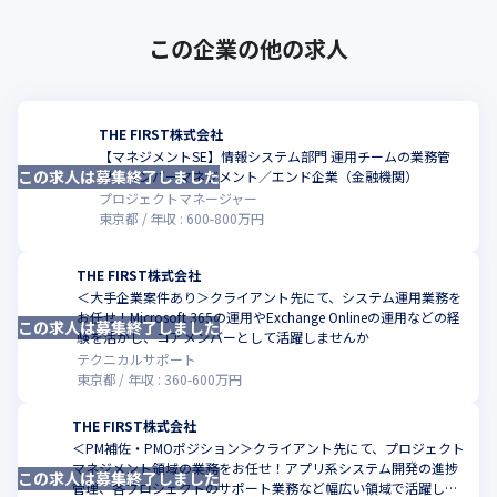
この企業の他の求人
THE FIRST株式会社
【マネジメントSE】情報システム部門 運用チームの業務管
この求人は募集終了しました
こ
理、メンバーマネジメント／エンド企業（金融機関）
プロジェクトマネージャー
東京都
年収 :
600
-
800
万円
THE FIRST株式会社
＜大手企業案件あり＞クライアント先にて、システム運用業務を
お任せ！Microsoft 365の運用やExchange Onlineの運用などの経
この求人は募集終了しました
こ
験を活かし、コアメンバーとして活躍しませんか
テクニカルサポート
東京都
年収 :
360
-
600
万円
THE FIRST株式会社
＜PM補佐・PMOポジション＞クライアント先にて、プロジェクト
マネジメント領域の業務をお任せ！アプリ系システム開発の進捗
この求人は募集終了しました
こ
管理、各プロジェクトのサポート業務など幅広い領域で活躍しま