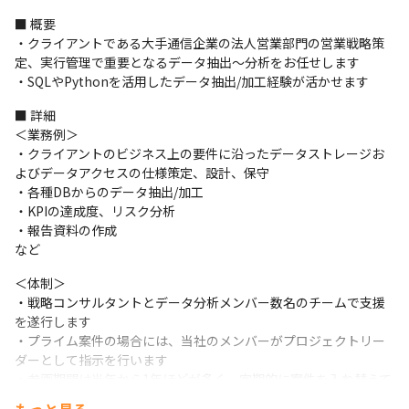
■ 概要

・クライアントである大手通信企業の法人営業部門の営業戦略策
定、実行管理で重要となるデータ抽出〜分析をお任せします

・SQLやPythonを活用したデータ抽出/加工経験が活かせます
■ 詳細

＜業務例＞

・クライアントのビジネス上の要件に沿ったデータストレージお
よびデータアクセスの仕様策定、設計、保守

・各種DBからのデータ抽出/加工

・KPIの達成度、リスク分析

・報告資料の作成

など
＜体制＞

・戦略コンサルタントとデータ分析メンバー数名のチームで支援
を遂行します

・プライム案件の場合には、当社のメンバーがプロジェクトリー
ダーとして指示を行います

・参画期間は半年から1年ほどが多く、定期的に案件を入れ替えて
スキルアップできるような体制にしています