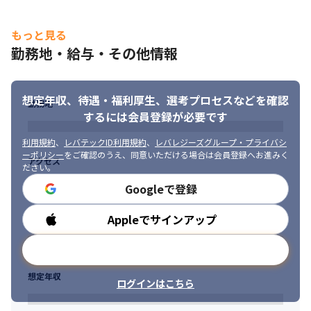
もっと見る
勤務地・給与・その他情報
想定年収、待遇・福利厚生、
選考プロセスなどを確認
勤務地
するには会員登録が必要です
利用規約
、
レバテックID利用規約
、
レバレジーズグループ・プライバシ
ーポリシー
をご確認のうえ、同意いただける場合は会員登録へお進みく
アクセス
ださい。
Googleで登録
Appleでサインアップ
勤務時間
それぞれの強みを活かし活躍しています。
メールアドレスで登録
想定年収
ログインはこちら