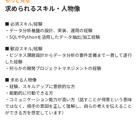
もっと見る
求められるスキル・人物像
＜業務の進め方＞

・プロジェクトにより多少時間や頻度は異なりますが、Google 
Meetをはじめとしたオンライン会議ツールを使ってミーティング
■ 必須スキル/経験

を行い、タスクやスケジュールの確認を行っています

・データ分析基盤の設計、実装、運用の経験

・タスク管理にはBacklogをはじめとしたツールを用いています
・SQLやPythonを活用したデータ抽出/加工経験
（プロジェクトにより使うツールが変わる可能性があります）
■ 歓迎スキル/経験

＜入社後の流れ＞

・ビジネス課題設計からデータ分析の要件定義まで一貫して遂行
・プロジェクトに参画後は、OJTでプロジェクト内のメンバーか
した経験

ら業務を教えてもらいながら進めます

・何らかの開発プロジェクトマネジメントの経験
※今後、研修を用意していく予定です
■ 求める人物像

■ この仕事の面白み、魅力

・経験、スキルアップに意欲的な方

・経験豊富なベテランメンバーと共にスキルアップしていける環
・能動的に行動できる方

境です

・コミュニケーション能力が高い方（話すことが得意という意味
・経験がない領域の業務でも希望があればお任せしていくので、
ではなく、相手の意図を正しく理解し、自らの考えを伝えること
自分の担当領域を広げていくことができます
ができる方を想定しています）