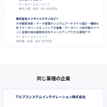
データベースエンジニア
神奈川県
年収 :
280
-
800
万円
株式会社インサイトテクノロジー
大手顧客多数！データ管理のシステムアーキクチャ設計・構築を
担うデータベースエンジニアを募集／データベース技術者のイベ
ント主催を始め最新技術をキャッチアップできる環境です
データベースエンジニア
東京都
年収 :
400
-
700
万円
同じ業種の企業
アルプスシステムインテグレーション株式会社