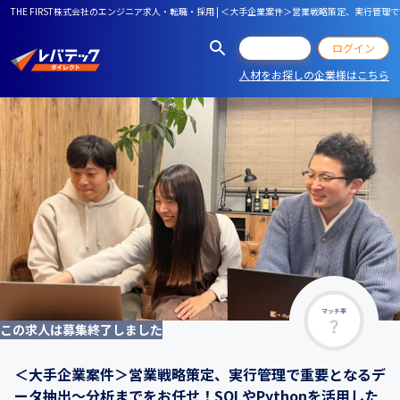
THE FIRST株式会社のエンジニア求人・転職・採用 | ＜大手企業案件＞営業戦略策定、実行管
会員登録
ログイン
人材をお探しの企業様はこちら
マッチ率
この求人は募集終了しました
＜大手企業案件＞営業戦略策定、実行管理で重要となるデ
ータ抽出〜分析までをお任せ！SQLやPythonを活用した