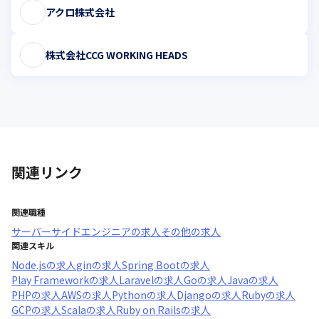
アクロ株式会社
株式会社CCG WORKING HEADS
関連リンク
関連職種
サーバーサイドエンジニア
の求人
その他
の求人
関連スキル
Node.js
の求人
gin
の求人
Spring Boot
の求人
Play Framework
の求人
Laravel
の求人
Go
の求人
Java
の求人
PHP
の求人
AWS
の求人
Python
の求人
Django
の求人
Ruby
の求人
GCP
の求人
Scala
の求人
Ruby on Rails
の求人