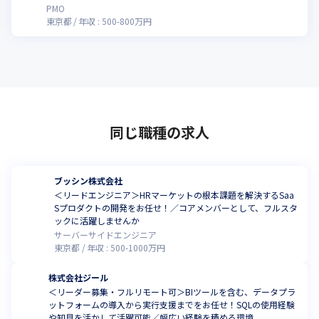
せんか
PMO
東京都
年収 :
500
-
800
万円
同じ職種の求人
ブッシン株式会社
＜リードエンジニア＞HRマーケットの根本課題を解決するSaa
Sプロダクトの開発をお任せ！／コアメンバーとして、フルスタ
ックに活躍しませんか
サーバーサイドエンジニア
東京都
年収 :
500
-
1000
万円
株式会社ジール
＜リーダー募集・フルリモート可＞BIツールを含む、データプラ
ットフォームの導入から実行支援までをお任せ！SQLの使用経験
や知見を活かして活躍可能／幅広い経験を積める環境