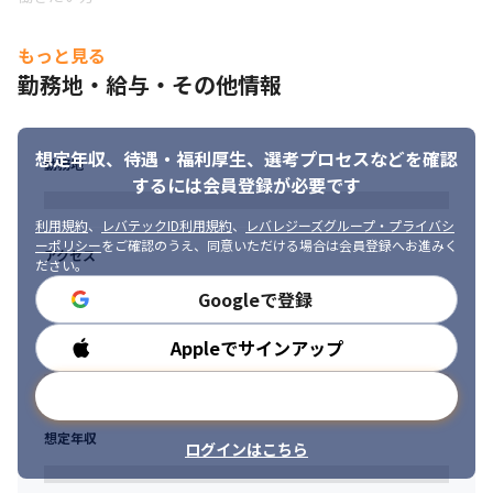
・プロジェクトに参画後は、OJTでプロジェクト内のメンバーか
ら業務を教えてもらいながら進めます

もっと見る
※今後、研修を用意していく予定です
勤務地・給与・その他情報
■ この仕事の面白み、魅力

・一つのプロダクトに縛られることがなく、さまざまな開発環境
で経験を積めます

想定年収、待遇・福利厚生、
選考プロセスなどを確認
・クライアントの課題解決や希望をプロとして叶え、自身のスキ
勤務地
するには会員登録が必要です
ルも向上できます

・自社開発プロジェクトではただの開発ではなく、サービスや事
利用規約
、
レバテックID利用規約
、
レバレジーズグループ・プライバシ
業としてのビジネス視点をもって、プロジェクトに取り組めます
ーポリシー
をご確認のうえ、同意いただける場合は会員登録へお進みく
アクセス
ださい。
Googleで登録
Appleでサインアップ
勤務時間
メールアドレスで登録
想定年収
ログインはこちら