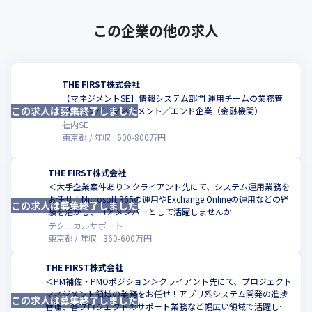
この企業の他の求人
THE FIRST株式会社
【マネジメントSE】情報システム部門 運用チームの業務管
この求人は募集終了しました
こ
理、メンバーマネジメント／エンド企業（金融機関）
社内SE
東京都
年収 :
600
-
800
万円
THE FIRST株式会社
＜大手企業案件あり＞クライアント先にて、システム運用業務を
お任せ！Microsoft 365の運用やExchange Onlineの運用などの経
この求人は募集終了しました
こ
験を活かし、コアメンバーとして活躍しませんか
テクニカルサポート
東京都
年収 :
360
-
600
万円
THE FIRST株式会社
＜PM補佐・PMOポジション＞クライアント先にて、プロジェクト
マネジメント領域の業務をお任せ！アプリ系システム開発の進捗
この求人は募集終了しました
こ
管理、各プロジェクトのサポート業務など幅広い領域で活躍しま