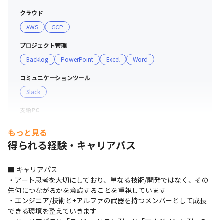
クラウド
AWS
GCP
プロジェクト管理
Backlog
PowerPoint
Excel
Word
コミュニケーションツール
Slack
支給PC
MacBook Pro（M2）またはWindowsを選択できます。
もっと見る
得られる経験・キャリアパス
■ キャリアパス

・アート思考を大切にしており、単なる技術/開発ではなく、その
先何につながるかを意識することを重視しています

・エンジニア/技術と+アルファの武器を持つメンバーとして成長
できる環境を整えていきます
