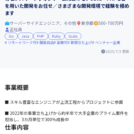
を用いた開発をお任せ／さまざまな開発環境で経験を積め
ます
サーバーサイドエンジニア、その他
東京都
500-700万円
正社員
Go
Java
PHP
Ruby
Scala
リモートワーク可
服装自由
副業可
新規立ち上げ
ベンチャー企業
2025/7/3
更新
事業概要
■ スキル豊富なエンジニアが上流工程からプロジェクトに参画
■ 2022年の事業立ち上げから約半年で大手企業のプライム案件を
担当し、3カ月単位で300％成長中
仕事内容