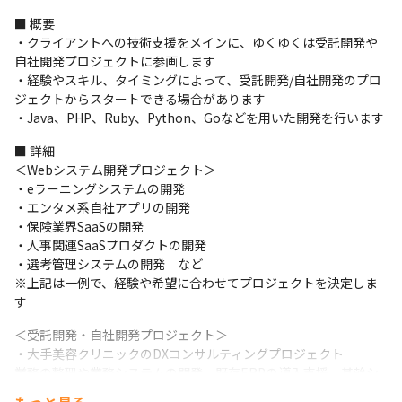
■ 概要

・クライアントへの技術支援をメインに、ゆくゆくは受託開発や
自社開発プロジェクトに参画します

・経験やスキル、タイミングによって、受託開発/自社開発のプロ
ジェクトからスタートできる場合があります

・Java、PHP、Ruby、Python、Goなどを用いた開発を行います
■ 詳細

＜Webシステム開発プロジェクト＞

・eラーニングシステムの開発

・エンタメ系自社アプリの開発

・保険業界SaaSの開発

・人事関連SaaSプロダクトの開発

・選考管理システムの開発　など

※上記は一例で、経験や希望に合わせてプロジェクトを決定しま
す
＜受託開発・自社開発プロジェクト＞

・大手美容クリニックのDXコンサルティングプロジェクト

業務の整理や業務システムの開発、既存ERPの導入支援、基幹シ
ステムの開発/運用を行います。
