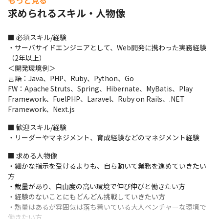
もっと見る
・有名IPスマートフォンゲームの開発/運用プロジェクト

求められるスキル・人物像
コンテンツの運用、新規タイトルの企画・開発支援を行います。

・採用系サービスの企画や開発

サービスの設計やシステムの開発を行います。

■ 必須スキル/経験

※上記のプロジェクトが現在進行中です
・サーバサイドエンジニアとして、Web開発に携わった実務経験
（2年以上）

＜体制＞

＜開発環境例＞

・クライアント先のメンバー含む、15～30名程度の規模のプロジ
言語：Java、PHP、Ruby、Python、Go

ェクトに参画し、業務を行います

FW：Apache Struts、Spring、Hibernate、MyBatis、Play 
・プライム案件の場合には、当社のメンバーがプロジェクトリー
Framework、FuelPHP、Laravel、Ruby on Rails、.NET 
ダーとして指示を行います

Framework、Next.js
・参画期間は半年から1年ほどが多く、定期的に案件を入れ替えて
スキルアップできる体制にしています
■ 歓迎スキル/経験

・リーダーやマネジメント、育成経験などのマネジメント経験
＜業務の進め方＞

・プロジェクトにより多少時間や頻度は異なりますが、Google 
■ 求める人物像

Meetをはじめとしたオンライン会議ツールを使ってミーティング
・細かな指示を受けるよりも、自ら動いて業務を進めていきたい
を行い、タスクやスケジュールの確認を行っています

方

・タスク管理にはBacklogをはじめとしたツールを用いています
・裁量があり、自由度の高い環境で伸び伸びと働きたい方

（プロジェクトにより使うツールが変わる可能性があります）
・経験のないことにもどんどん挑戦していきたい方

・熱量はあるが雰囲気は落ち着いている大人ベンチャーな環境で
＜入社後の流れ＞

働きたい方