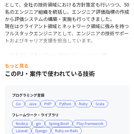
として、全社の技術領域における方針策定も行いつつ、50
名のエンジニア組織を統括し、エンジニア評価指標の作成
から評価システムの構築・実施も行ってきました。

現在はクライアント領域とネットワーク領域に強みを持つ
フルスタックエンジニアとして、エンジニアの技術サポー
トおよびキャリア支援を担当しています。

・ゼネラルマネージャー/Webソリューション部

システム開発会社にて大手電気メーカーの社内システム設
リモートワークを導入しています。
もっと見る
計を担当後、ゲーム開発会社へ転職。エンジニアスキルを
このPJ・案件で使われている技術
活かしたプロジェクトマネジメント、ディレクションが強
みです。現在は受託開発プロジェクト、自社開発プロジェ
クトの統括・PMとして活躍中です。 

プログラミング言語
Go
Java
PHP
Python
Ruby
Scala
＜支給PCについて：Windows参考＞

・OS：Windows11Pro

フレームワーク・ライブラリ
・CPU：Corei7、Ryzen7

Node.js
gin
Spring Boot
Play Framework
・メモリ：16GB以上

Laravel
Django
Ruby on Rails
・HDD：512GB以上