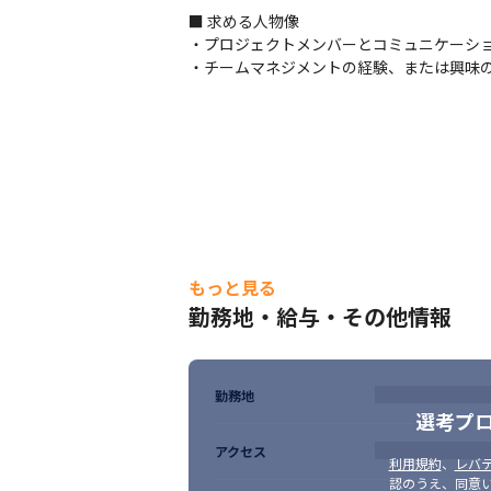
https://www.iwi.co.jp/products/payment
■ 求める人物像

・プロジェクトメンバーとコミュニケーショ
■ この仕事の面白み、魅力

・チームマネジメントの経験、または興味
・社員の友人のクレジットカードが不正利用
ており、身近な人を守ることができていると
・自社で直接案件や自社製品の開発ができる
・クレジットカードの決済に関わるシステ
支える基盤作りに取り組んでいけます

・決済手段の多様化やキャッシュレス化を推
・キャッシュレス化が推進される社会のイ
もっと見る
勤務地・給与・その他情報
勤務地
選考プ
アクセス
利用規約
、
レバテ
認のうえ、同意