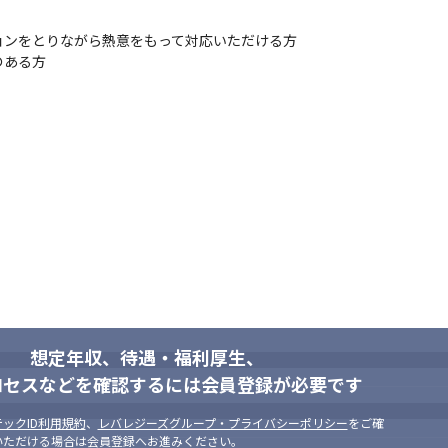
/aceplus.html
ンをとりながら熱意をもって対応いただける方

のある方
されそうになった時、『ACEPlus』から連絡が来たというエピソー
感じられます

ため、やりがいを感じることができます

ムでは国内で70％を超えるシェアを持っているため、社内に蓄積されて
進する社会情勢の変化を受けてFinTech関連企業として注目されてい
ンフラを支える、社会貢献度の高い業務のコアメンバーとして活躍でき
想定年収、待遇・福利厚生、
ロセスなどを確認するには会員登録が必要です
ックID利用規約
、
レバレジーズグループ・プライバシーポリシー
をご確
いただける場合は会員登録へお進みください。