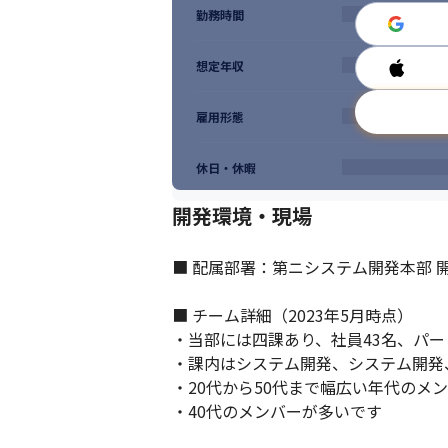
勤務時間
想定年収
雇用形態
休日・休暇
開発環境・現場
■ 配属部署：第ニシステム開発本部 開
コミュニケーションを大切にしています。
■ チーム詳細（2023年5月時点）

・当部には四課あり、社員43名、パート
・課内はシステム開発、システム開発
・20代から50代まで幅広い年代のメ
・40代のメンバーが多いです
