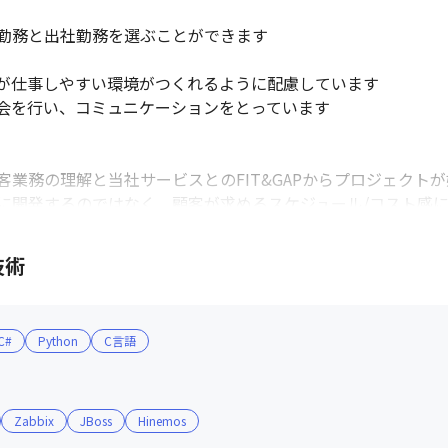
勤務と出社勤務を選ぶことができます

が仕事しやすい環境がつくれるように配慮しています

会を行い、コミュニケーションをとっています

業務の理解と当社サービスとのFIT&GAPからプロジェクトが
に開発するのではなく、顧客が求めるスケジュール/コスト感
技術
C#
Python
C言語
Zabbix
JBoss
Hinemos