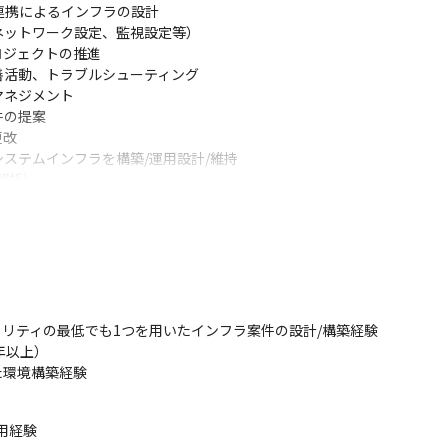
連携によるインフラの設計

ットワーク設定、監視設定等）

ジェクトの推進

活動、トラブルシューティング

ネジメント

の提案

改

ステムインフラを構築/運用設計/維持

解析）
チームが多いですが、新規で開発をスタートする時はアジャイル開発も
は夕方にミーティングを行い、タスクの確認を行っています

リティの最低でも1つを用いたインフラ案件の設計/構築経験

dmineを用いています
以上）

用した環境構築経験
行のATM接続を行うソフトウェア製品『NET＋1（ネットプラスワン
1.html

用経験
s（エースプラス）』
