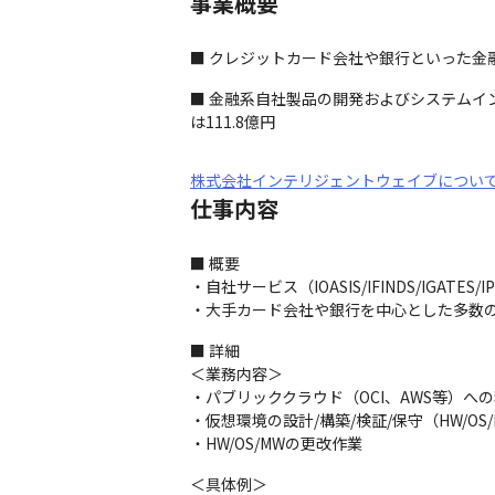
事業概要
■ クレジットカード会社や銀行といった金
■ 金融系自社製品の開発およびシステムイ
は111.8億円
株式会社インテリジェントウェイブについ
仕事内容
■ 概要

・自社サービス（IOASIS/IFINDS/IG
・大手カード会社や銀行を中心とした多数
■ 詳細

＜業務内容＞

・パブリッククラウド（OCI、AWS等）への
・仮想環境の設計/構築/検証/保守（HW/OS/
・HW/OS/MWの更改作業
＜具体例＞
