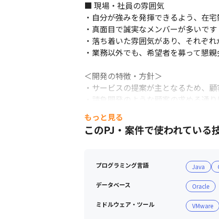
■ 現場・社員の雰囲気

・自分が強みを発揮できるよう、在宅
・真面目で誠実なメンバーが多いです

・落ち着いた雰囲気があり、それぞれ
・業務以外でも、希望者を募って懇親
＜開発の特徴・方針＞

・サービスの提案が主となるため、顧客
・請負開発のような顧客の求める通り
ることを心掛けています
もっと見る
このPJ・案件で使われている
プログラミング言語
Java
データベース
Oracle
ミドルウェア・ツール
VMware