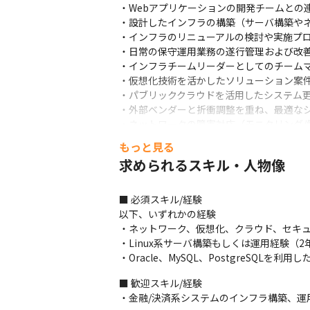
・Webアプリケーションの開発チームとの
・設計したインフラの構築（サーバ構築やネ
・インフラのリニューアルの検討や実施プロ
・日常の保守運用業務の遂行管理および改善
・インフラチームリーダーとしてのチームマ
・仮想化技術を活かしたソリューション案件
・パブリッククラウドを活用したシステム更
・外部ベンダーと折衝調整を重ね、最適なシ
・ネットワークの障害対応（モニタリング/
もっと見る
＜体制＞

求められるスキル・人物像
・主に5～30名の開発体制です

・ウォーターフォール開発を採用している
■ 必須スキル/経験

＜業務の進め方＞

以下、いずれかの経験

・チームごとにTeamsや対面で、朝また
・ネットワーク、仮想化、クラウド、セキュ
・タスク管理には、チームごとにExcelやRe
・Linux系サーバ構築もしくは運用経験（2年
・Oracle、MySQL、PostgreSQLを利
＜自社開発製品・サービス例＞

・カード決済におけるネットワーク接続や銀
■ 歓迎スキル/経験

https://www.iwi.co.jp/product/detail/net_
・金融/決済系システムのインフラ構築、運
・カードの不正使用検知サービス『ACEPlu