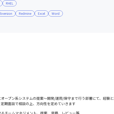
RHEL
bversion
Redmine
Excel
Word
オープン系システムの提案～開発/運用/保守まで行う部署にて、経験と
、定期面談で相談の上、方向性を定めていきます
るチームマネジメント、提案、見積、レビュー等
