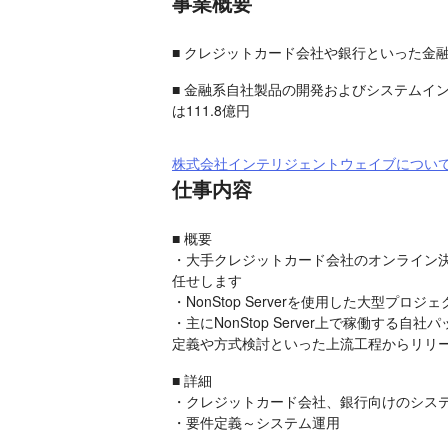
事業概要
■ クレジットカード会社や銀行といった金
■ 金融系自社製品の開発およびシステムイ
は111.8億円
株式会社インテリジェントウェイブについ
仕事内容
■ 概要

・大手クレジットカード会社のオンライン決
任せします

・NonStop Serverを使用した大型プロ
・主にNonStop Server上で稼働
定義や方式検討といった上流工程からリリ
■ 詳細

・クレジットカード会社、銀行向けのシステ
・要件定義～システム運用