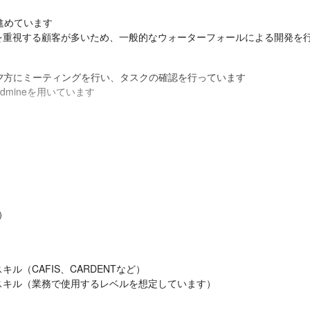
めています

を重視する顧客が多いため、一般的なウォーターフォールによる開発を
は夕方にミーティングを行い、タスクの確認を行っています

dmineを用いています
されそうになった時、『ACEPlus』から連絡が来たというエピソー
感じられます

のシステムは「止めてはいけない」社会インフラであるという大前提を基
るため、常にスキルアップしていけます

させないのかを顧客や仲間と共に考え、作り上げていくところに面白み
るため、やりがいを感じることができます
）
（CAFIS、CARDENTなど）

キル（業務で使用するレベルを想定しています）
