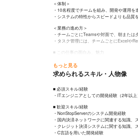
＜体制＞

・10名程度でチームを組み、開発や運用を進
・システムの特性からスピードよりも品質
＜業務の進め方＞

・チームごとにTeamsや対面で、朝また
・タスク管理には、チームごとにExcelやRe
■ この仕事の面白み、魅力

・社員の友人のクレジットカードが不正利用
もっと見る
ており、身近な人を守ることができていると
・クレジットカードの決済やATMの利用
求められるスキル・人物像
ィ強化などシステムは変化している状況であ
・利用者にさらに使わせるのか、不正利用を
■ 必須スキル/経験

・自社で直接案件や自社製品の開発ができ
・ITエンジニアとしての開発経験（2年以上
■ 歓迎スキル/経験

・NonStopServerのシステム開発経験

・国内決済ネットワークに関連する知識、スキル
・クレジット決済システムに関する知識、ス
・C言語を用いた開発経験