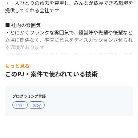
・一人ひとりの意思を尊重し、みんなが成長できる環境を
提供してくれる会社です

■ 社内の雰囲気

・とにかくフランクな雰囲気で、経営陣や先輩や後輩など
立場に関係なく、率直に意見をディスカッションさせられ
る環境があります

・特徴として挙げられるのは、チームとしての向上心の高
さや個人の学習意欲の高さがあります

もっと見る
・これからもっと頑張りたい方は、刺激をたくさん受ける
このPJ・案件で使われている技術
ことができます

・各自が自分に合ったスタイルで働いています

・例えば、イヤホンで音楽を聴きながらコーディングに集
プログラミング言語
中する、カウンターに立って設計を考える、バランスボー
PHP
Ruby
ルに座って企画を練るなど、多種多様です