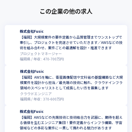
この企業の他の求人
株式会社Fusic
【福岡】大規模案件の要件定義から品質管理までワンストップで
牽引し、プロジェクトを完遂させていただきます／AWSなどの技
こ
術を組み合わせ、案件ごとの最適解を設計・推進できます
プロジェクトマネージャー
福岡県
年収 :
470
-
700
万円
株式会社Fusic
【福岡】AWSを軸に、衛星画像配信や文科省の基盤構築など大規
模案件を設計から担当／最先端の技術に触れ、クラウドインフラ
こ
領域のスペシャリストとして成長したい方を募集します
クラウドエンジニア
福岡県
年収 :
370
-
600
万円
株式会社Fusic
【福岡】AWSなどの先端技術と技術結合力を武器に、期待を超え
る価値を生むエンジニア集団！要件定義からインフラ構築、宇宙
こ
領域などの多彩な案件に一貫して携われる魅力があります