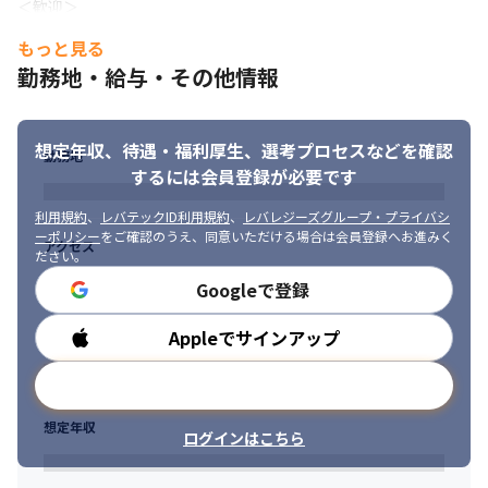
＜歓迎＞

・Webシステムの仕様設計経験

もっと見る
・ファシリテーション経験
勤務地・給与・その他情報
想定年収、待遇・福利厚生、
選考プロセスなどを確認
勤務地
するには会員登録が必要です
利用規約
、
レバテックID利用規約
、
レバレジーズグループ・プライバシ
ーポリシー
をご確認のうえ、同意いただける場合は会員登録へお進みく
アクセス
ださい。
Googleで登録
Appleでサインアップ
勤務時間
メールアドレスで登録
想定年収
ログインはこちら