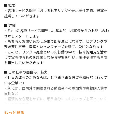
■ 概要

・各種サービス開発におけるヒアリングや要求要件定義、提案を
担当していただきます
■ 詳細

・Fusicの各種サービス開発は、基本的にお客様からのお問い合わ
せからスタートします

・もちろんお問い合わせが来て即受注とはならず、ヒアリングや
要求要件定義、提案といったフェーズを経て、受注となります

・このヒアリング～提案といった行動の中で、技術的知見を活か
して実際作るものを想像しながら提案を行い、案件受注するまで
を担当していただきます
■ この仕事の面白み、魅力

・社員の成長のためならば、とさまざまな投資を積極的に行って
いる企業です

・例えば、国内外で開催される勉強会への参加費や書籍購入費の
負担など

・経済的な心配をせずに、思う存分にスキルアップを図っていく
ことができます
もっと見る