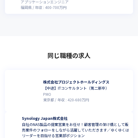
アプリケーションエンジニア
福岡県
年収 :
400
-
700
万円
同じ職種の求人
株式会社プロジェクトホールディングス
【中途】ITコンサルタント（第二新卒）
PMO
東京都
年収 :
420
-
680
万円
Synology Japan株式会社
自社のNAS製品の提案営業をお任せ！顧客管理の架け橋として販
売案件のフォローをしながら活躍していただきます／ゆくゆくは
リーダーを目指せる営業部ポジション