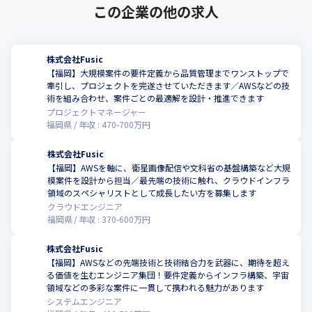
この企業の他の求人
株式会社Fusic
【福岡】大規模案件の要件定義から品質管理までワンストップで
牽引し、プロジェクトを完遂させていただきます／AWSなどの技
こ
術を組み合わせ、案件ごとの最適解を設計・推進できます
プロジェクトマネージャー
福岡県
年収 :
470
-
700
万円
株式会社Fusic
【福岡】AWSを軸に、衛星画像配信や文科省の基盤構築など大規
模案件を設計から担当／最先端の技術に触れ、クラウドインフラ
こ
領域のスペシャリストとして成長したい方を募集します
クラウドエンジニア
福岡県
年収 :
370
-
600
万円
株式会社Fusic
【福岡】AWSなどの先端技術と技術結合力を武器に、期待を超え
る価値を生むエンジニア集団！要件定義からインフラ構築、宇宙
こ
領域などの多彩な案件に一貫して携われる魅力があります
システムエンジニア