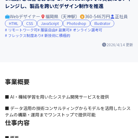
レンジし、製品を跨いだデザイン制作を推進
Webデザイナー
福岡県（天神駅）
360-546万円
正社員
HTML
CSS
JavaScript
Photoshop
Illustrator
リモートワーク可
服装自由
副業可
オンライン選考可
フレックス制度あり
新技術に積極的
2026/4/14
更新
事業概要
■ AI・機械学習を用いたシステム開発サービスを提供
■ データ活用の技術コンサルティングからモデルを活用したシス
テムの構築・運用までワンストップで提供可能
仕事内容
■ 概要
