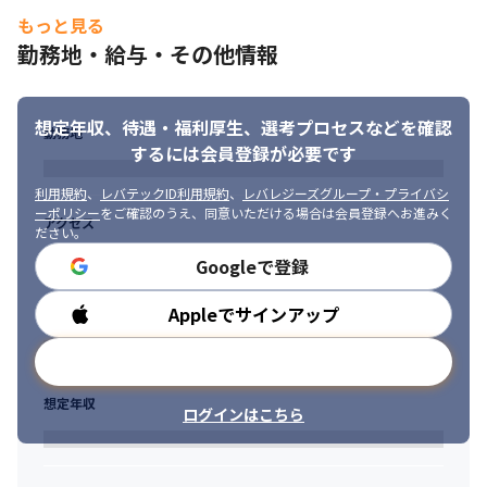
もっと見る
勤務地・給与・その他情報
想定年収、待遇・福利厚生、
選考プロセスなどを確認
勤務地
するには会員登録が必要です
利用規約
、
レバテックID利用規約
、
レバレジーズグループ・プライバシ
ーポリシー
をご確認のうえ、同意いただける場合は会員登録へお進みく
アクセス
ださい。
Googleで登録
Appleでサインアップ
勤務時間
メールアドレスで登録
想定年収
ログインはこちら