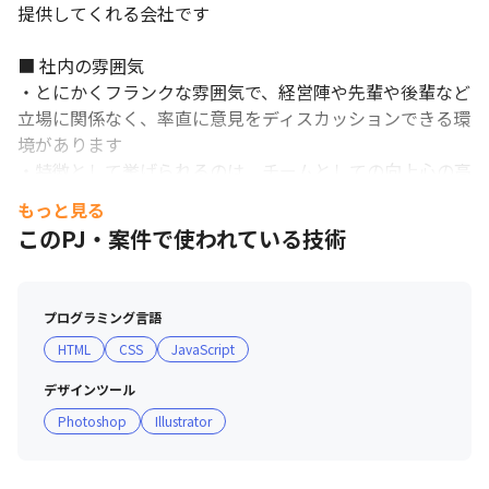
提供してくれる会社です

■ 社内の雰囲気

・とにかくフランクな雰囲気で、経営陣や先輩や後輩など
立場に関係なく、率直に意見をディスカッションできる環
境があります

・特徴として挙げられるのは、チームとしての向上心の高
さや個人の学習意欲の高さもあります

もっと見る
・これからもっと頑張りたい方は、刺激をたくさん受ける
このPJ・案件で使われている技術
ことができます

・各自が自分に合ったスタイルで働いています

・例えば、イヤホンで音楽を聴きながらコーディングに集
プログラミング言語
中する、カウンターに立って設計を考える、バランスボー
HTML
CSS
JavaScript
ルに座って企画を練るなど、多種多様です
デザインツール
Photoshop
Illustrator