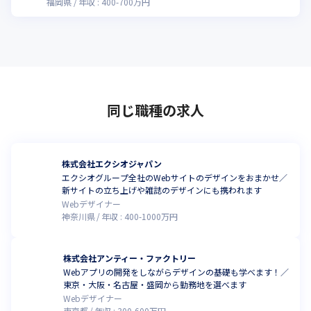
福岡県
年収 :
400
-
700
万円
同じ職種の求人
株式会社エクシオジャパン
エクシオグループ全社のWebサイトのデザインをおまかせ／
新サイトの立ち上げや雑誌のデザインにも携われます
Webデザイナー
神奈川県
年収 :
400
-
1000
万円
株式会社アンティー・ファクトリー
Webアプリの開発をしながらデザインの基礎も学べます！／
東京・大阪・名古屋・盛岡から勤務地を選べます
Webデザイナー
東京都
年収 :
300
-
600
万円