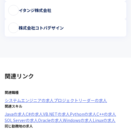
イタンジ株式会社
株式会社コトバデザイン
関連リンク
関連職種
システムエンジニア
の求人
プロジェクトリーダー
の求人
関連スキル
Java
の求人
C#
の求人
VB.NET
の求人
Python
の求人
C++
の求人
SQL Server
の求人
Oracle
の求人
Windows
の求人
Linux
の求人
同じ勤務地の求人