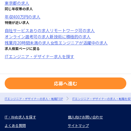
東京都
の求人
同じ年収帯の求人
年収
400万円
の求人
特徴が近い求人
自社サービスあり
の求人
リモートワーク可
の求人
オンライン選考可
の求人
新技術に積極的
の求人
残業月20時間未満
の求人
女性エンジニアが活躍中
の求人
求人検索ページに戻る
ITエンジニア・デザイナー求人を探す
応募へ進む
ITエンジニア・デザイナーの求人・転職TOP
ITエンジニア・デザイナーの求人・転職を探
IT・Web求人を探す
個人向けお問い合わせ
よくある質問
サイトマップ