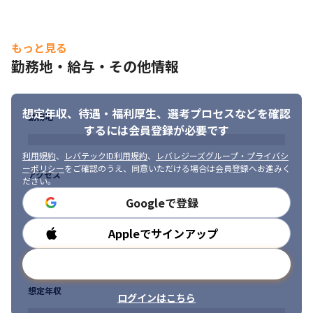
もっと見る
勤務地・給与・その他情報
想定年収、待遇・福利厚生、
選考プロセスなどを確認
勤務地
するには会員登録が必要です
利用規約
、
レバテックID利用規約
、
レバレジーズグループ・プライバシ
教育面に力を入れており、ユニークな制度もあります。
ーポリシー
をご確認のうえ、同意いただける場合は会員登録へお進みく
アクセス
ださい。
Googleで登録
Appleでサインアップ
勤務時間
メールアドレスで登録
想定年収
ログインはこちら