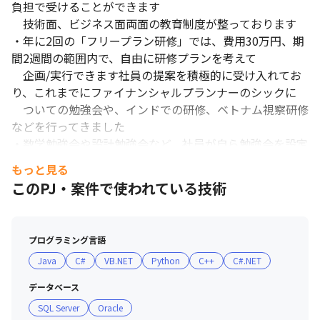
負担で受けることができます

　技術面、ビジネス面両面の教育制度が整っております

・年に2回の「フリープラン研修」では、費用30万円、期
間2週間の範囲内で、自由に研修プランを考えて

　企画/実行できます社員の提案を積極的に受け入れてお
り、これまでにファイナンシャルプランナーのシックに

　ついての勉強会や、インドでの研修、ベトナム視察研修
などを行ってきました

・数学勉強会や設計勉強会など、社員が自ら勉強会を設定
するなど技術や理論への探求心が強い社員が

もっと見る
　集まっております。

このPJ・案件で使われている技術
■ 社風・制度

・風通しの良い環境を実現しており、現場からボトムアッ
プログラミング言語
プで意見/提案しやすく、意見が採用される機会も多くな
Java
C#
VB.NET
Python
C++
C#.NET
っています

・コロナ禍が終わった後も継続的にテレワークを実施して
データベース
おり、多くの社員が週1回以上はテレワークを行っており
SQL Server
Oracle
ます。
