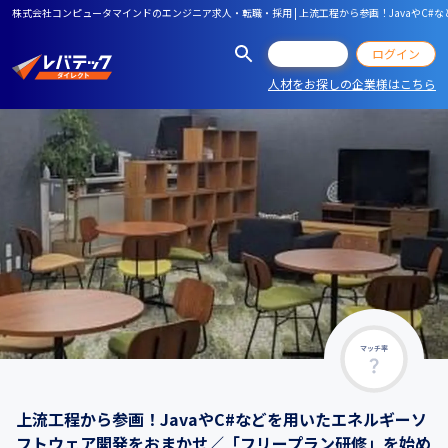
株式会社コンピュータマインドのエンジニア求人・転職・採用 | 上流工程から参画！Javaや
会員登録
ログイン
人材をお探しの企業様はこちら
マッチ率
上流工程から参画！JavaやC#などを用いたエネルギーソ
フトウェア開発をおまかせ／「フリープラン研修」を始め