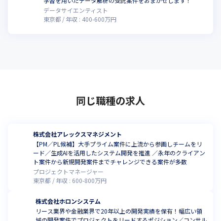
学習を用いたデータ解析の受託案件をおまかせします！
データサイエンティスト
東京都
年収 :
400
-
600
万円
同じ職種の求人
株式会社アレックスマネジメント
【PM／PL候補】大手プライム案件に上流から参画しチームをリ
ード／生成AIを活用したシステム開発を推進 ／永年のクライアン
ト案件から新規開発案件までチャレンジできる案件が多数
プロジェクトマネージャー
東京都
年収 :
600
-
800
万円
株式会社ホロンシステム
リース業界や金融業界で20年以上の開発実績を保有！幅広い領
域の開発案件でプロジェクトをリードするポジション／コンサル