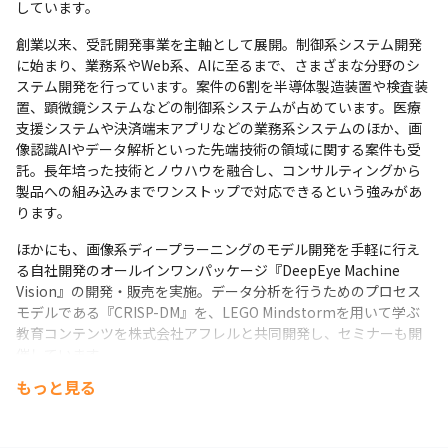
しています。
創業以来、受託開発事業を主軸として展開。制御系システム開発
に始まり、業務系やWeb系、AIに至るまで、さまざまな分野のシ
ステム開発を行っています。案件の6割を半導体製造装置や検査装
置、顕微鏡システムなどの制御系システムが占めています。医療
支援システムや決済端末アプリなどの業務系システムのほか、画
像認識AIやデータ解析といった先端技術の領域に関する案件も受
託。長年培った技術とノウハウを融合し、コンサルティングから
製品への組み込みまでワンストップで対応できるという強みがあ
ります。
ほかにも、画像系ディープラーニングのモデル開発を手軽に行え
る自社開発のオールインワンパッケージ『DeepEye Machine 
Vision』の開発・販売を実施。データ分析を行うためのプロセス
モデルである『CRISP-DM』を、LEGO Mindstormを用いて学ぶ
教育コンテンツを株式会社アフレルと共同開発し、セミナーも開
催しています。
もっと見る
今後は現在の主力であるメーカー系や業務系システムに加え、イ
ンフラ、金融、物流、エネルギーなどの領域の受託開発を増やし
ていきます。