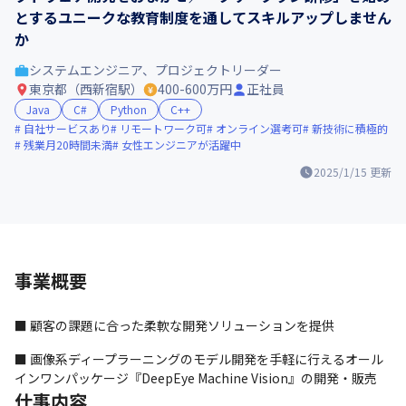
とするユニークな教育制度を通してスキルアップしません
か
システムエンジニア、プロジェクトリーダー
東京都（西新宿駅）
400-600万円
正社員
Java
C#
Python
C++
自社サービスあり
リモートワーク可
オンライン選考可
新技術に積極的
残業月20時間未満
女性エンジニアが活躍中
2025/1/15
更新
事業概要
■ 顧客の課題に合った柔軟な開発ソリューションを提供
■ 画像系ディープラーニングのモデル開発を手軽に行えるオール
インワンパッケージ『DeepEye Machine Vision』の開発・販売
仕事内容