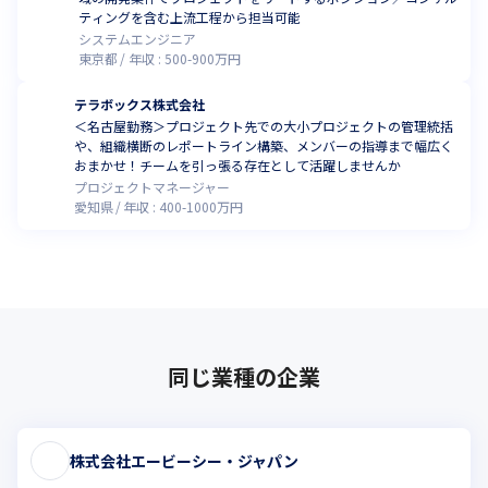
ティングを含む上流工程から担当可能
システムエンジニア
東京都
年収 :
500
-
900
万円
テラボックス株式会社
＜名古屋勤務＞プロジェクト先での大小プロジェクトの管理統括
や、組織横断のレポートライン構築、メンバーの指導まで幅広く
おまかせ！チームを引っ張る存在として活躍しませんか
プロジェクトマネージャー
愛知県
年収 :
400
-
1000
万円
同じ業種の企業
株式会社エービーシー・ジャパン