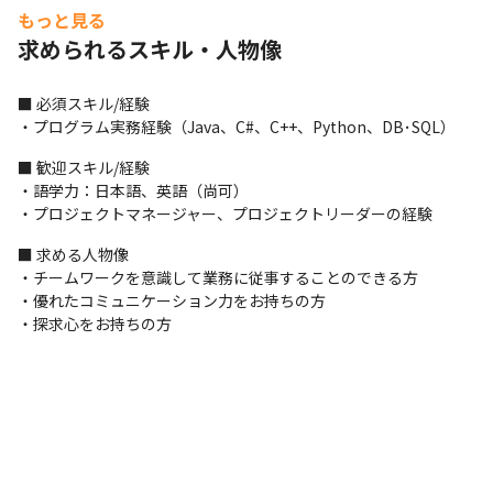
もっと見る
求められるスキル・人物像
■ 必須スキル/経験

・プログラム実務経験（Java、C#、C++、Python、DB･SQL）
■ 歓迎スキル/経験

・語学力：日本語、英語（尚可）

・プロジェクトマネージャー、プロジェクトリーダーの経験
現在はリモートワークも行っています。
■ 求める人物像

・チームワークを意識して業務に従事することのできる方

・優れたコミュニケーション力をお持ちの方

・探求心をお持ちの方