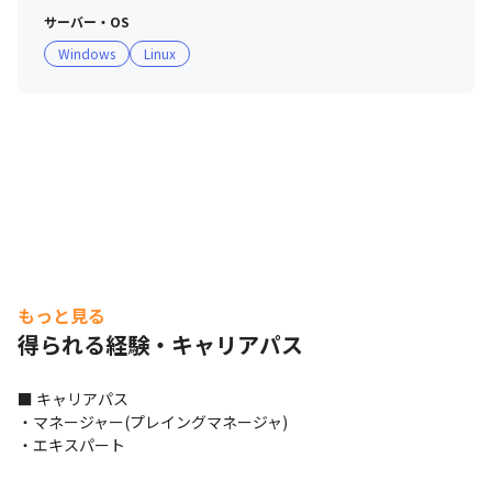
・相談役の吾妻の名前とサマーソニックをかけて社員によ
サーバー・OS
るライブイベント「AZUMMER SONI」を開催していま
Windows
Linux
す。毎年社内から5～6組のバンドが参加しており、オリジ
ナルTシャツを来て一丸となって盛り上がっています
もっと見る
得られる経験・キャリアパス
■ キャリアパス

・マネージャー(プレイングマネージャ)

・エキスパート