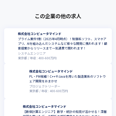
この企業の他の求人
株式会社コンピュータマインド
プライム案件9割（2025年4月時点）！制御系ソフト、スマホア
プリ、AIを組み込んだシステムなど様々な開発に携われます！顧
客提案からリリースまで一気通貫で関われます！
システムエンジニア
東京都
年収 :
400
-
600
万円
株式会社コンピュータマインド
PL・PM候補！C++やJavaを用いた製造業系のソフトウ
ェア開発をおまかせ
プロジェクトリーダー
東京都
年収 :
400
-
600
万円
株式会社コンピュータマインド
【数値計算エンジニア】数学・統計の知見が活かせる！深層