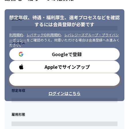
想定年収、待遇・福利厚生、
選考プロセスなどを確認
勤務地
するには会員登録が必要です
利用規約
、
レバテックID利用規約
、
レバレジーズグループ・プライバシ
ーポリシー
をご確認のうえ、同意いただける場合は会員登録へお進みく
アクセス
ださい。
Googleで登録
Appleでサインアップ
勤務時間
メールアドレスで登録
想定年収
ログインはこちら
雇用形態