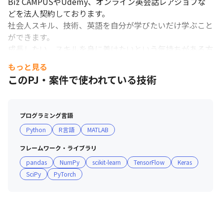
Biz CAMPUSやUdemy、オンライン英会話レアジョブな
どを法人契約しております。

社会人スキル、技術、英語を自分が学びたいだけ学ぶこと
ができます。

成長したい、スキルを身に着けたいという気持ちがある方
にはうってつけの環境です！
もっと見る
このPJ・案件で使われている技術
プログラミング言語
Python
R言語
MATLAB
フレームワーク・ライブラリ
pandas
NumPy
scikit-learn
TensorFlow
Keras
SciPy
PyTorch