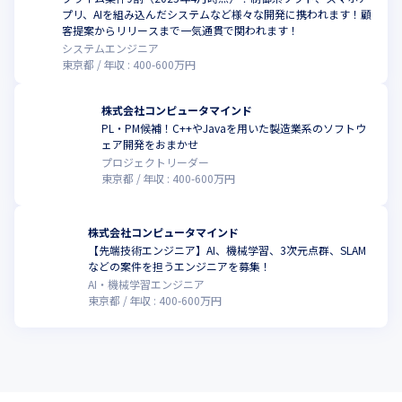
プリ、AIを組み込んだシステムなど様々な開発に携われます！顧
客提案からリリースまで一気通貫で関われます！
システムエンジニア
東京都
年収 :
400
-
600
万円
株式会社コンピュータマインド
PL・PM候補！C++やJavaを用いた製造業系のソフトウ
ェア開発をおまかせ
プロジェクトリーダー
東京都
年収 :
400
-
600
万円
株式会社コンピュータマインド
【先端技術エンジニア】AI、機械学習、3次元点群、SLAM
などの案件を担うエンジニアを募集！
AI・機械学習エンジニア
東京都
年収 :
400
-
600
万円