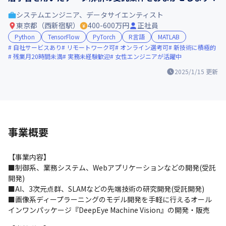
システムエンジニア、データサイエンティスト
東京都（西新宿駅）
400-600万円
正社員
Python
TensorFlow
PyTorch
R言語
MATLAB
自社サービスあり
リモートワーク可
オンライン選考可
新技術に積極的
残業月20時間未満
実務未経験歓迎
女性エンジニアが活躍中
2025/1/15
更新
事業概要
【事業内容】

■制御系、業務システム、Webアプリケーションなどの開発(受託
開発)

■AI、3次元点群、SLAMなどの先端技術の研究開発(受託開発)

■画像系ディープラーニングのモデル開発を手軽に行えるオール
インワンパッケージ『DeepEye Machine Vision』の開発・販売