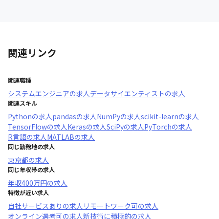
関連リンク
関連職種
システムエンジニア
の求人
データサイエンティスト
の求人
関連スキル
Python
の求人
pandas
の求人
NumPy
の求人
scikit-learn
の求人
TensorFlow
の求人
Keras
の求人
SciPy
の求人
PyTorch
の求人
R言語
の求人
MATLAB
の求人
同じ勤務地の求人
東京都
の求人
同じ年収帯の求人
年収
400万円
の求人
特徴が近い求人
自社サービスあり
の求人
リモートワーク可
の求人
オンライン選考可
の求人
新技術に積極的
の求人