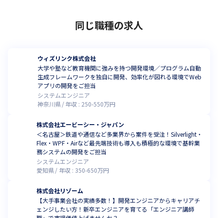
同じ職種の求人
ウィズリンク株式会社
大学や塾など教育機関に強みを持つ開発環境／プログラム自動
生成フレームワークを独自に開発、効率化が図れる環境でWeb
アプリの開発をご担当
システムエンジニア
神奈川県
年収 :
250
-
550
万円
株式会社エービーシー・ジャパン
＜名古屋＞鉄道や通信など多業界から案件を受注！Silverlight・
Flex・WPF・Airなど最先端技術も導入も積極的な環境で基幹業
務システムの開発をご担当
システムエンジニア
愛知県
年収 :
350
-
650
万円
株式会社リゾーム
【大手事業会社の実績多数！】開発エンジニアからキャリアチ
ェンジしたい方！新卒エンジニアを育てる「エンジニア講師
職」で市場価値上げませんか？