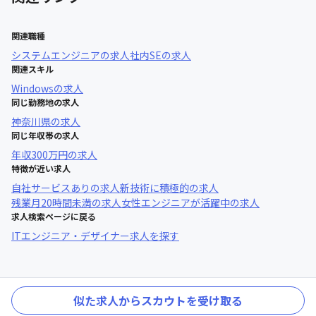
関連職種
システムエンジニア
の求人
社内SE
の求人
関連スキル
Windows
の求人
同じ勤務地の求人
神奈川県
の求人
同じ年収帯の求人
年収
300万円
の求人
特徴が近い求人
自社サービスあり
の求人
新技術に積極的
の求人
残業月20時間未満
の求人
女性エンジニアが活躍中
の求人
求人検索ページに戻る
ITエンジニア・デザイナー求人を探す
似た求人からスカウトを受け取る