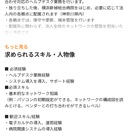
合わせ対応のヘルプデスク業務を行います。

・独り立ちした後、横浜新緑総合病院をはじめ、必要に応じて法
人内の各拠点に配属されます（神奈川県内）

・各拠点では、保守や更新、端末管理を行います

・配属先に関わらず、法人全体のネットワークの管理を担当いた
だく予定です

・実際に手を動かして開発していただくことはありません
もっと見る
＜導入したシステム例＞

求められるスキル・人物像
・電子カルテシステム

・会計システム

・リハビリ部が使用するリハビリシステム

■ 必須経験

・薬剤部が使用する薬剤システム

・ヘルプデスク業務経験

・放射線科の使用する画像システム
・システム導入を導入、サポート経験

■必須スキル

＜入職後の流れ＞

・基本的なネットワーク知識

・入植当日は法人本部に出勤していただき、本部や病院の職員と
（例：パソコンの初期設定ができる、ネットワークの構成図を読
顔合わせをします

みとける、ベンダーとの打ち合わせができるレベル）
・鶴巻温泉病院に配属された後、同じチームの先輩からOJT形式
で指導を受けます
■ 歓迎スキル/経験

・電子カルテの導入、運用経験

＜チームについて＞

・病院関連システムの導入経験
