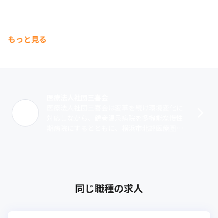
もっと見る
医療法人社団三喜会
医療法人社団三喜会は変革を続け環境変化に
対応しながら、鶴巻温泉病院を多機能な慢性
期病院にするとともに、横浜市北部医療圏の
中核急性期病院として地域医療を展開する横
浜新緑総合病院や、在宅診療クリニック、
介･･･
同じ職種の求人