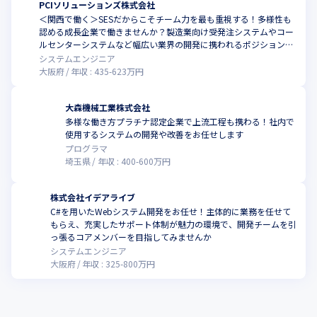
PCIソリューションズ株式会社
＜関西で働く＞SESだからこそチーム力を最も重視する！多様性も
認める成長企業で働きませんか？製造業向け受発注システムやコー
ルセンターシステムなど幅広い業界の開発に携われるポジション／
Web開発スキルを活かし、チームを牽引するリーダーとして新たな
システムエンジニア
キャリアも築ける
大阪府
年収 :
435
-
623
万円
大森機械工業株式会社
多様な働き方プラチナ認定企業で上流工程も携わる！社内で
使用するシステムの開発や改善をお任せします
プログラマ
埼玉県
年収 :
400
-
600
万円
株式会社イデアライブ
C#を用いたWebシステム開発をお任せ！主体的に業務を任せて
もらえ、充実したサポート体制が魅力の環境で、開発チームを引
っ張るコアメンバーを目指してみませんか
システムエンジニア
大阪府
年収 :
325
-
800
万円