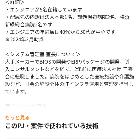
＜詳細＞

・エンジニアが5名在籍しています

・配属先の内訳は法人本部1名、鶴巻温泉病院2名、横浜
新緑総合病院2名です

・エンジニアの年齢層は40代から50代が中心です

※2024年3月時点

＜システム管理室 室長について＞

大手メーカーでBIOSの開発やERPパッケージの開発、導
入コンサルタントなどを経て、2年前に医療法人社団 三喜
会に転職しました。病院をはじめとした医療施設や介護施
設など、同会の施設全体のITインフラ運用と管理を担当し
ています。

■ そのほかの環境

・ネットワークは主にオンプレミスを使用していますが、
もっと見る
一部クラウドを導入しています

子育てをしながら仕事にも注力できる環境があります。
このPJ・案件で使われている技術
■ 現場の雰囲気
