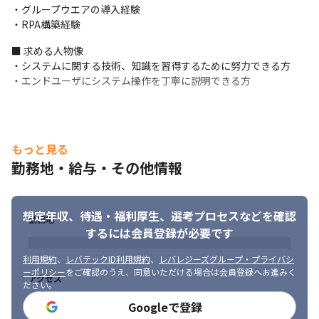
・法人内にエンジニアは6名在籍（2024年3月時点）しており、各
・グループウエアの導入経験

拠点で業務を行っています

・RPA構築経験
・遠隔でコミュニケーションをとる際はビデオ会議（Webex、
Zoom等）を使用しています
■ 求める人物像

・システムに関する技術、知識を習得するために努力できる方	

＜1日のスケジュール例＞

・エンドユーザにシステム操作を丁寧に説明できる方
・少数精鋭で開発を行っているため、必要な打ち合わせは適宜行
い、定例ミーティングは設けていません

・昼休憩は業務の進捗にあわせて各自自由にとっており、食堂で
は1食400円程度でランチが食べられます（鶴巻温泉病院）
もっと見る
■ この仕事の面白み、魅力

勤務地・給与・その他情報
・急性期医療から地域医療まで、幅広い医療を提供し、多くの患
者様や利用者様に貢献している法人のため、システムを通して社
会に貢献することができます

想定年収、待遇・福利厚生、
選考プロセスなどを確認
・業務のほとんどはユーザビリティに配慮したシステムの導入
勤務地
するには会員登録が必要です
や、ユーザーのサポートのため、実際の利用者に寄り添った導入
から運用を行なうことができ、大変やりがいがあります

利用規約
、
レバテックID利用規約
、
レバレジーズグループ・プライバシ
・ITにおいて後進である医療業界で、DXを推進するやりがいがあ
ーポリシー
をご確認のうえ、同意いただける場合は会員登録へお進みく
アクセス
ります
ださい。
Googleで登録