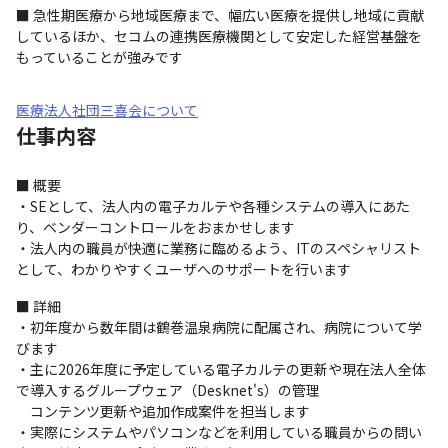
■ 急性期医療から地域医療まで、幅広い医療を提供し地域に貢献
しているほか、セコムの連携医療機関として安定した経営基盤を
もっていることが強みです
医療法人社団三喜会について
仕事内容
■ 概要

・SEとして、法人内の電子カルテや各種システムの導入にあた
り、ベンダーコントロールをおまかせします

・法人内の職員が快適に業務に臨めるよう、ITのスペシャリスト
として、わかりやすくユーザへのサポートを行います
■ 詳細

・初年度から数年間は鶴巻温泉病院に配属され、病院について学
びます

・主に2026年度に予定している電子カルテの更新や現在法人全体
で導入するグループウェア（Desknet's）の管理

　コンテンツ更新や追加作成案件を担当します

・実際にシステムやパソコンなどを利用している職員からの問い