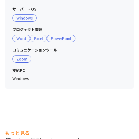
・年齢やポジション、年次に関わらず、フラットな関係で
サーバー・OS
相談をしあいながら案件を進めています

Windows
・院内のイベント前をはじめ、繁忙期に総務の仕事のお手
伝いをお願いする場合があり、積極的に周囲と距離を縮め
プロジェクト管理
られる機会があります

Word
Excel
PowerPoint
・ランチについて、横浜新緑総合病院の食堂では1食400
円で2種類のメニューから選ぶことができ、鶴巻温泉病院
コミュニケーションツール
ではさまざまな価格帯の複数メニューから選ぶことができ
Zoom
ます

・食堂や施設内のコンビニでの買い物は給与天引きが可能
支給PC
なため、キャッシュレスで気軽に買い物ができます
Windows
もっと見る