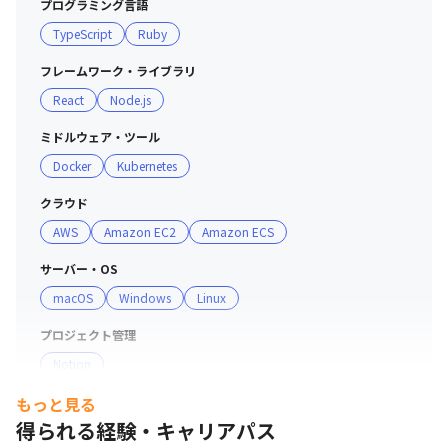
プログラミング言語
TypeScript
Ruby
フレームワーク・ライブラリ
React
Node.js
ミドルウェア・ツール
Docker
Kubernetes
クラウド
AWS
Amazon EC2
Amazon ECS
サーバー・OS
macOS
Windows
Linux
プロジェクト管理
Notion
もっと見る
コミュニケーションツール
得られる経験・キャリアパス
Slack