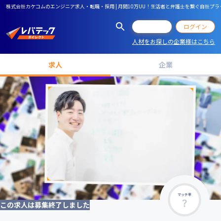
株式会社カケコムのエンジニア求人・転職・採用 | 月間10万UU！生活者と弁護士を繋ぐ自社
会員登録
ログイン
人材をお探しの企業様はこちら
求人
企業
マッチ率
この求人は募集終了しました