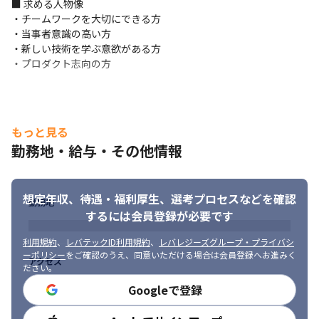
■ 求める人物像

・月間10万UUかつ、月間1,000名以上の生活者の悩みを解消して
・チームワークを大切にできる方

いる、大規模なサービス開発に携われます

・当事者意識の高い方

・実際にプロダクトを使用する弁護士に、エンジニアが直接ユー
・新しい技術を学ぶ意欲がある方

ザーヒアリングを実施することができ、利用者の声を反映したサ
・プロダクト志向の方
ービス作りができます

・メンバー層では1人目のエンジニアのため、技術選定や開発の進
め方について、裁量権を持って開発できます
もっと見る
勤務地・給与・その他情報
想定年収、待遇・福利厚生、
選考プロセスなどを確認
勤務地
するには会員登録が必要です
利用規約
、
レバテックID利用規約
、
レバレジーズグループ・プライバシ
ーポリシー
をご確認のうえ、同意いただける場合は会員登録へお進みく
アクセス
ださい。
Googleで登録