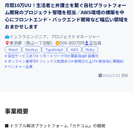
月間10万UU！生活者と弁護士を繋ぐ自社プラットフォー
ム開発のプロジェクト管理を担当／AWS環境の構築を中
心にフロントエンド・バックエンド開発など幅広い領域を
おまかせします
インフラエンジニア、プロジェクトマネージャー
東京都（青山一丁目駅）
500-800万円
正社員
React
Node.js
TypeScript
AWS
Ruby
自社サービスあり
リモートワーク可
服装自由
副業可
オンライン選考可
フレックス制度あり
新規立ち上げ
新技術に積極的
ベンチャー企業
2023/5/22
更新
事業概要
■ トラブル解決プラットフォーム『カケコム』の開発