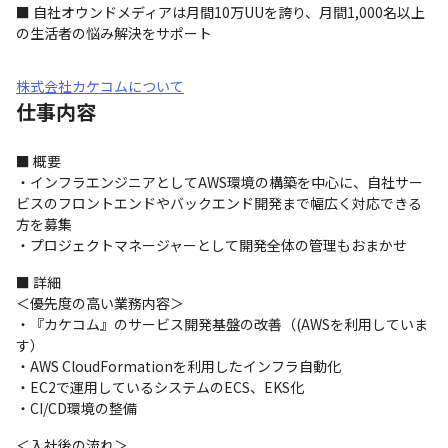
■ 自社オウンドメディアは月間10万UUを誇り、月間1,000名以上
の生活者の悩み解決をサポート
株式会社カケコムについて
仕事内容
■ 概要

・インフラエンジニアとしてAWS環境の構築を中心に、自社サー
ビスのフロントエンドやバックエンド開発まで幅広く対応できる
方を募集

・プロジェクトマネージャーとして開発全体の管理もおまかせ
■ 詳細

＜優先度の高い業務内容＞

・『カケコム』のサービス開発基盤の改善（(AWSを利用していま
す）

・AWS CloudFormationを利用したインフラ自動化

・EC2で運用しているシステムのECS、EKS化

・CI/CD環境の整備
＜入社後の流れ＞
