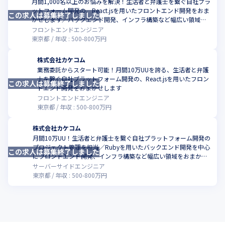
月間1,000名以上のお悩みを解決！生活者と弁護士を繋ぐ自社プラ
ットフォーム開発の、React.jsを用いたフロントエンド開発をおま
この求人は募集終了しました
こ
かせします／バックエンド開発、インフラ構築など幅広い領域に
挑戦できます
フロントエンドエンジニア
東京都
年収 :
500
-
800
万円
株式会社カケコム
業務委託からスタート可能！月間10万UUを誇る、生活者と弁護
士を繋ぐ自社プラットフォーム開発の、React.jsを用いたフロン
この求人は募集終了しました
こ
トエンド開発をおまかせします
フロントエンドエンジニア
東京都
年収 :
500
-
800
万円
株式会社カケコム
月間10万UU！生活者と弁護士を繋ぐ自社プラットフォーム開発の
プロジェクト管理を担当／Rubyを用いたバックエンド開発を中心
この求人は募集終了しました
こ
にフロントエンド開発、インフラ構築など幅広い領域をおまかせ
します
サーバーサイドエンジニア
東京都
年収 :
500
-
800
万円