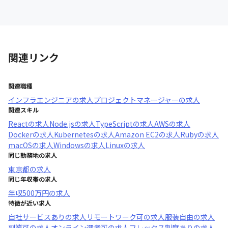
関連リンク
関連職種
インフラエンジニア
の求人
プロジェクトマネージャー
の求人
関連スキル
React
の求人
Node.js
の求人
TypeScript
の求人
AWS
の求人
Docker
の求人
Kubernetes
の求人
Amazon EC2
の求人
Ruby
の求人
macOS
の求人
Windows
の求人
Linux
の求人
同じ勤務地の求人
東京都
の求人
同じ年収帯の求人
年収
500万円
の求人
特徴が近い求人
自社サービスあり
の求人
リモートワーク可
の求人
服装自由
の求人
副業可
の求人
オンライン選考可
の求人
フレックス制度あり
の求人