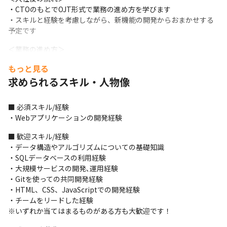
・CTOのもとでOJT形式で業務の進め方を学びます

・スキルと経験を考慮しながら、新機能の開発からおまかせする
予定です
＜業務の進め方＞

・原則リリースのタイミングをエンジニアやクリエイターが決め
もっと見る
ているため、無理のないスケジュールで開発を行っています

求められるスキル・人物像
・ある程度のスピード感は担保しつつ、プロダクトファーストの
考え方で開発を進めています

・ミーティングの頻度は個人差があります
■ 必須スキル/経験

・Webアプリケーションの開発経験
＜チーム詳細＞

・CTOとCPOを含め、8名の技術者で開発を行っています

■ 歓迎スキル/経験

・均一にスピードを保ちながら安定した開発を行うため、スクラ
・データ構造やアルゴリズムについての基礎知識

ム開発を採用しています

・SQLデータベースの利用経験

・開発管理ツールはNotionを使用しています

・大規模サービスの開発､運用経験

・コミュニケーションツールはSlackを使用しています
・Gitを使っての共同開発経験

・HTML、CSS、JavaScriptでの開発経験

■ この仕事の面白み、魅力

・チームをリードした経験

・プロダクトを通して消費者の悩みの解決に向けてサポートでき
※いずれか当てはまるものがある方も大歓迎です！
る、社会貢献度の高い仕事です

・レガシーな業界をデジタル化していく面白みがあります
