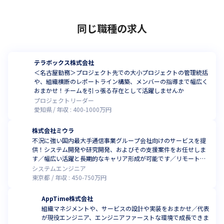
同じ職種の求人
テラボックス株式会社
＜名古屋勤務＞プロジェクト先での大小プロジェクトの管理統括
や、組織横断のレポートライン構築、メンバーの指導まで幅広く
おまかせ！チームを引っ張る存在として活躍しませんか
プロジェクトリーダー
愛知県
年収 :
400
-
1000
万円
株式会社ミウラ
不況に強い国内最大手通信事業グループ会社向けのサービスを提
供！システム開発や研究開発、およびその支援案件をお任せしま
す／幅広い活躍と長期的なキャリア形成が可能です／リモートワ
ーク可能
システムエンジニア
東京都
年収 :
450
-
750
万円
AppTime株式会社
組織マネジメントや、サービスの設計や実装をおまかせ／代表
が現役エンジニア、エンジニアファーストな環境で成長できま