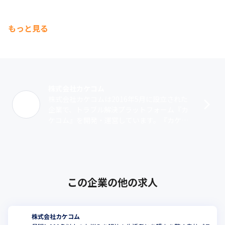
もっと見る
株式会社カケコム
株式会社カケコムは2016年5月に設立された
企業で、トラブル解決プラットフォーム『カ
ケコム』を開発・運営しています。『カケコ
ム』は、相談者が弁護士の情報を検索し、最
速で最適な弁護士に相談できるサービス･･･
この企業の他の求人
株式会社カケコム