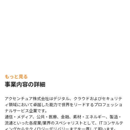
月時点）

■ 教育体制

・24,000コース以上の豊富なオンライントレーニングで
実践的なスキルを磨くことが可能です

・海外オフィスに所属するネイティブスピーカー（英語）
社員が英語を教えるプログラム「Language Buddy 
Program」を開催しています

・技術やソリューションに関するトレーニングや有志社員
で勉強会を実施しています

・資格取得支援制度を導入しています

もっと見る
・全世界のプロジェクト事例を参照できるデータベース
事業内容の詳細
「ナレッジエクスチェンジ」で、日本では導入例のない最
新技術を用いた事例を参照し、ノウハウを活用することが
アクセンチュア株式会社はデジタル、クラウドおよびセキュリテ
可能です
ィ領域において卓越した能力で世界をリードするプロフェッショ
ナルサービス企業です。

通信・メディア、公共・医療、金融、素材・エネルギー、製造・
流通といった各産業/業界のスペシャリストとして、ITコンサルテ
ィングからテクノロジーデリバリーまでを一貫して担います。