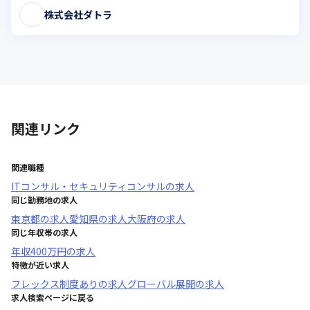
株式会社ダトラ
関連リンク
関連職種
ITコンサル・セキュリティコンサル
の求人
同じ勤務地の求人
東京都
の求人
愛知県
の求人
大阪府
の求人
同じ年収帯の求人
年収
400万円
の求人
特徴が近い求人
フレックス制度あり
の求人
グローバル展開
の求人
求人検索ページに戻る