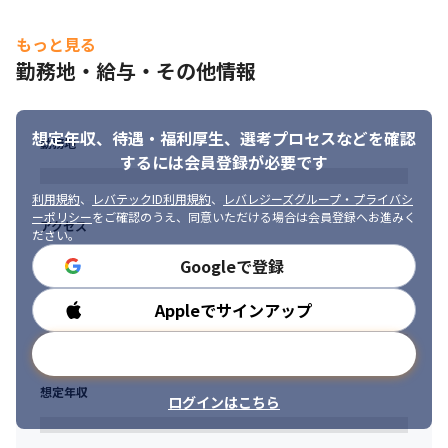
もっと見る
勤務地・給与・その他情報
想定年収、待遇・福利厚生、
選考プロセスなどを確認
勤務地
するには会員登録が必要です
利用規約
、
レバテックID利用規約
、
レバレジーズグループ・プライバシ
ーポリシー
をご確認のうえ、同意いただける場合は会員登録へお進みく
アクセス
ださい。
Googleで登録
Appleでサインアップ
勤務時間
メールアドレスで登録
想定年収
ログインはこちら