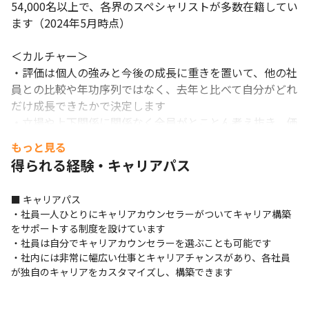
54,000名以上で、各界のスペシャリストが多数在籍してい
ます（2024年5月時点）

＜カルチャー＞

・評価は個人の強みと今後の成長に重きを置いて、他の社
員との比較や年功序列ではなく、去年と比べて自分がどれ
だけ成長できたかで決定します

・立場や上下関係に関係なく全員がとことん考え抜き、価
値を追求し、自分の意見を率直に発言することを推奨して
もっと見る
います

得られる経験・キャリアパス
・コミュニケーションツール（社内外問わず）は
Microsoft Teamsを利用しています

■ キャリアパス

・世界中の案件担当者に、チャットやメールで気軽に技術
・社員一人ひとりにキャリアカウンセラーがついてキャリア構築
的な相談をすることが可能です

をサポートする制度を設けています

・男女ともに働きやすい職場づくりを目指して、制度整備
・社員は自分でキャリアカウンセラーを選ぶことも可能です

やカルチャー変革を推進しています

・社内には非常に幅広い仕事とキャリアチャンスがあり、各社員
・女性社員は全体の36.5%、女性の管理職員数の割合は
が独自のキャリアをカスタマイズし、構築できます
17.8%、女性の育休取得率は100%、男性の育休取得率は
36.7％、男性の平均育休取得日数は119日です（2024年5