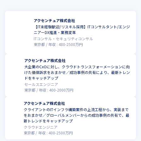
アクセンチュア株式会社
【IT未経験歓迎/リスキル採用】ITコンサルタント/エンジ
ニアーDX推進・業務変革
ITコンサル・セキュリティコンサル
東京都
年収 :
480
-
2500
万円
アクセンチュア株式会社
大企業のCxOに対し、クラウドトランスフォーメーションに向
けた価値訴求をおまかせ／成功事例の共有により、最新トレン
ドをキャッチアップ
セールスエンジニア
東京都
年収 :
400
-
2000
万円
アクセンチュア株式会社
クライアントのITインフラ構築案件の上流工程から、実装まで
をおまかせ／グローバルメンバーからの成功事例の共有で、最
新トレンドをキャッチアップ
クラウドエンジニア
東京都
年収 :
400
-
2500
万円