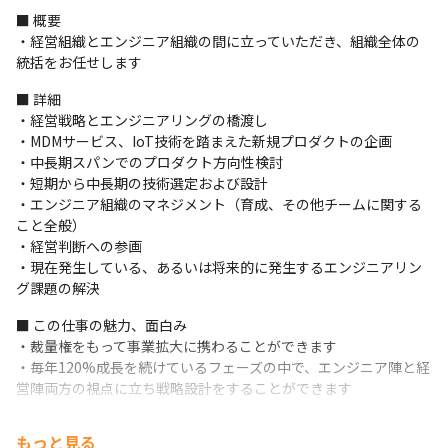
■ 概要

・経営組織とエンジニア組織の間に立っていただき、組織全体の
統括をお任せします
■ 詳細

・経営戦略とエンジニアリングの橋渡し

・MDMサービス、IoT技術を踏まえた新規プロダクトの企画

・中長期スパンでのプロダクト方向性検討

・短期から中長期の技術選定および設計

・エンジニア組織のマネジメント（育成、その他チームに関する
こと全般）

・経営判断への参画

・現在発生している、あるいは将来的に発生するエンジニアリン
グ課題の解決
■ この仕事の魅力、面白み

・裁量権をもって事業拡大に携わることができます

・毎年120%成長を続けているフェーズの中で、エンジニア陣と経
営陣両方の視点に立ち戦略設計をすることができます
もっと見る