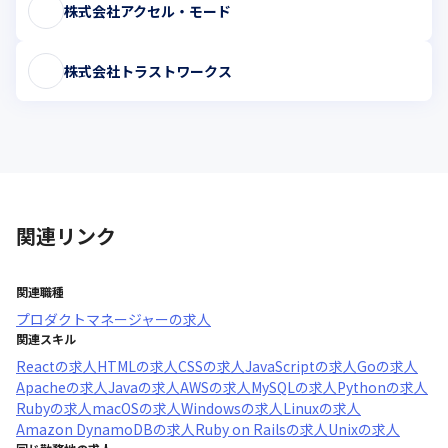
株式会社アクセル・モード
株式会社トラストワークス
関連リンク
関連職種
プロダクトマネージャー
の求人
関連スキル
React
の求人
HTML
の求人
CSS
の求人
JavaScript
の求人
Go
の求人
Apache
の求人
Java
の求人
AWS
の求人
MySQL
の求人
Python
の求人
Ruby
の求人
macOS
の求人
Windows
の求人
Linux
の求人
Amazon DynamoDB
の求人
Ruby on Rails
の求人
Unix
の求人