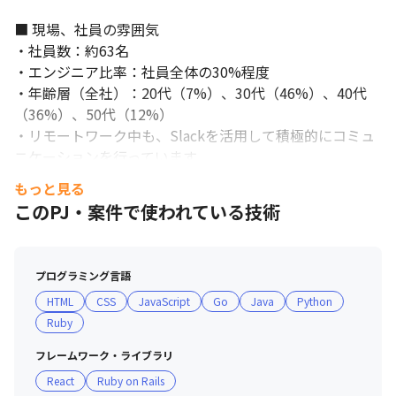
■ 現場、社員の雰囲気

・社員数：約63名

・エンジニア比率：社員全体の30%程度

・年齢層（全社）：20代（7%）、30代（46%）、40代
（36%）、50代（12%）

・リモートワーク中も、Slackを活用して積極的にコミュ
ニケーションを行っています

・コードやレビュー情報などは積極的に共有しあってお
もっと見る
り、チーム全体でナレッジの共有を行っています

このPJ・案件で使われている技術
・チームでアイデアを出し合いながら、より満足度の高い
サービスになるよう運用しています

・ユーザー目線のサービスとなっているかを大切に開発を
プログラミング言語
行っています
HTML
CSS
JavaScript
Go
Java
Python
Ruby
フレームワーク・ライブラリ
React
Ruby on Rails