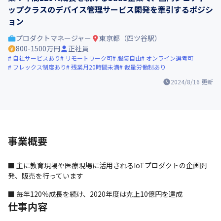
ップクラスのデバイス管理サービス開発を牽引するポジシ
ョン
プロダクトマネージャー
東京都（四ツ谷駅）
800-1500万円
正社員
自社サービスあり
リモートワーク可
服装自由
オンライン選考可
フレックス制度あり
残業月20時間未満
裁量労働制あり
2024/8/16
更新
事業概要
■ 主に教育現場や医療現場に活用されるIoTプロダクトの企画開
発、販売を行っています
■ 毎年120％成長を続け、2020年度は売上10億円を達成
仕事内容