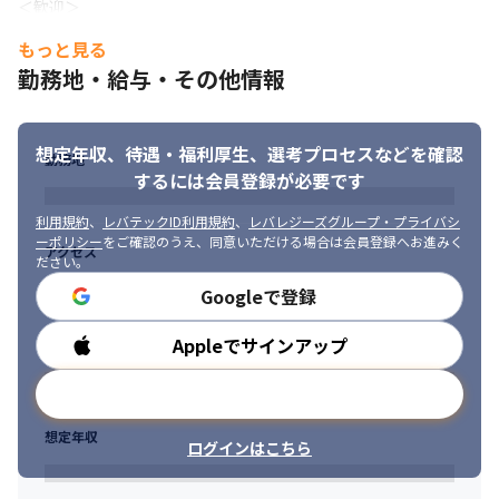
＜歓迎＞

・自律して行動できるセルフスターターな方

もっと見る
・熱いマインドを持って仕事に取り組める方

勤務地・給与・その他情報
・プロジェクトでPDCAを回せる方
想定年収、待遇・福利厚生、
選考プロセスなどを確認
勤務地
するには会員登録が必要です
利用規約
、
レバテックID利用規約
、
レバレジーズグループ・プライバシ
ーポリシー
をご確認のうえ、同意いただける場合は会員登録へお進みく
アクセス
ださい。
Googleで登録
Appleでサインアップ
勤務時間
メールアドレスで登録
想定年収
ログインはこちら