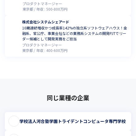
プロダクトマネージャー
東京都
年収 :
500
-
800
万円
株式会社システムシェアード
10期連続増収かつ成長率142%の独立系ソフトウェアハウス！金
融系、官公庁、事業会社などの業務系システムの開発PJTでリー
ダー候補として開発実務をご担当
プロダクトマネージャー
東京都
年収 :
400
-
600
万円
同じ業種の企業
学校法人河合塾学園トライデントコンピュータ専門学校