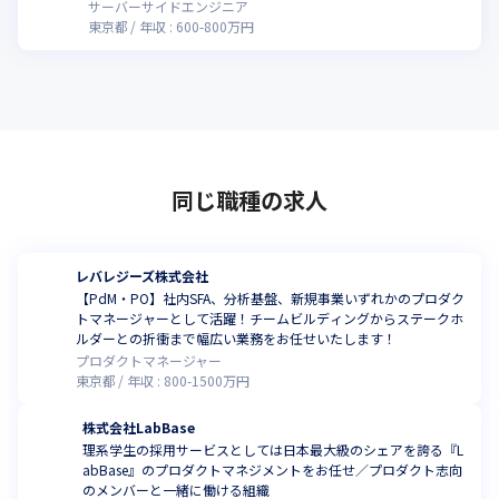
サーバーサイドエンジニア
東京都
年収 :
600
-
800
万円
同じ職種の求人
レバレジーズ株式会社
【PdM・PO】社内SFA、分析基盤、新規事業いずれかのプロダク
トマネージャーとして活躍！チームビルディングからステークホ
ルダーとの折衝まで幅広い業務をお任せいたします！
プロダクトマネージャー
東京都
年収 :
800
-
1500
万円
株式会社LabBase
理系学生の採用サービスとしては日本最大級のシェアを誇る『L
abBase』のプロダクトマネジメントをお任せ／プロダクト志向
のメンバーと一緒に働ける組織