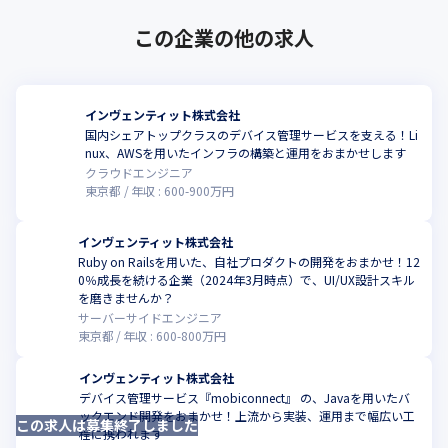
この企業の他の求人
インヴェンティット株式会社
国内シェアトップクラスのデバイス管理サービスを支える！Li
こ
nux、AWSを用いたインフラの構築と運用をおまかせします
クラウドエンジニア
東京都
年収 :
600
-
900
万円
インヴェンティット株式会社
Ruby on Railsを用いた、自社プロダクトの開発をおまかせ！12
0％成長を続ける企業（2024年3月時点）で、UI/UX設計スキル
こ
を磨きませんか？
サーバーサイドエンジニア
東京都
年収 :
600
-
800
万円
インヴェンティット株式会社
デバイス管理サービス『mobiconnect』 の、Javaを用いたバ
ックエンド開発をおまかせ！上流から実装、運用まで幅広い工
この求人は募集終了しました
こ
程に携われます