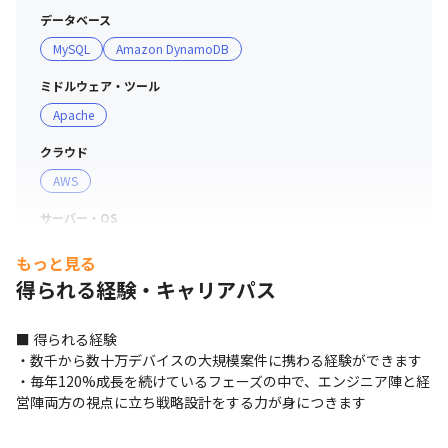
データベース
MySQL
Amazon DynamoDB
ミドルウェア・ツール
Apache
クラウド
AWS
サーバー・OS
macOS
Windows
Linux
Unix
もっと見る
得られる経験・キャリアパス
プロジェクト管理
JIRA
Confluence
■ 得られる経験

・数千から数十万デバイスの大規模案件に携わる経験ができます

・毎年120%成長を続けているフェーズの中で、エンジニア陣と経
営陣両方の視点に立ち戦略設計をする力が身につきます