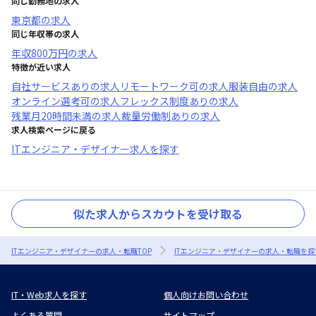
同じ勤務地の求人
東京都
の求人
同じ年収帯の求人
年収
800万円
の求人
特徴が近い求人
自社サービスあり
の求人
リモートワーク可
の求人
服装自由
の求人
オンライン選考可
の求人
フレックス制度あり
の求人
残業月20時間未満
の求人
裁量労働制あり
の求人
求人検索ページに戻る
ITエンジニア・デザイナー求人を探す
似た求人からスカウトを受け取る
ITエンジニア・デザイナーの求人・転職TOP
ITエンジニア・デザイナーの求人・転職を探
IT・Web求人を探す
個人向けお問い合わせ
よくある質問
サイトマップ