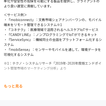
率化や安全性の担保を可能にする製品を提供し、クライアントの
より良い運営に貢献しています。
＜サービス例＞

・『mobiconnect』：文教市場シェアナンバーワンの、モバイル
端末をリモート管理できるシステム※1

・『コネテク』：医療現場で活用されるヘルスケアIoTサービス

・『CANDY LINE』：ノンプログラミングでIoTができるキット

・『ServiceSync』：機械同士の会話をプラットフォーム化するシ
ステム

・『mobiSense』：センサーやモバイルを通して、環境データを
可視化するシステム
※1：テクノ・システムリサーチ「2019年-2020年度版エンドポイ
ント管理市場のマーケティング分析」より
もっと見る