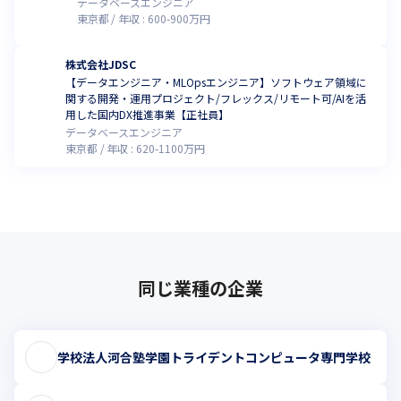
データベースエンジニア
東京都
年収 :
600
-
900
万円
株式会社JDSC
【データエンジニア・MLOpsエンジニア】ソフトウェア領域に
関する開発・運用プロジェクト/フレックス/リモート可/AIを活
用した国内DX推進事業【正社員】
データベースエンジニア
東京都
年収 :
620
-
1100
万円
同じ業種の企業
学校法人河合塾学園トライデントコンピュータ専門学校