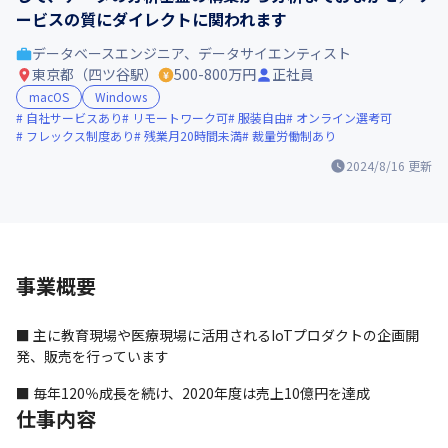
ービスの質にダイレクトに関われます
データベースエンジニア、データサイエンティスト
東京都（四ツ谷駅）
500-800万円
正社員
macOS
Windows
自社サービスあり
リモートワーク可
服装自由
オンライン選考可
フレックス制度あり
残業月20時間未満
裁量労働制あり
2024/8/16
更新
事業概要
■ 主に教育現場や医療現場に活用されるIoTプロダクトの企画開
発、販売を行っています
■ 毎年120％成長を続け、2020年度は売上10億円を達成
仕事内容