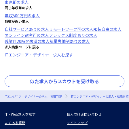
東京都
の求人
同じ年収帯の求人
年収
500万円
の求人
特徴が近い求人
自社サービスあり
の求人
リモートワーク可
の求人
服装自由
の求人
オンライン選考可
の求人
フレックス制度あり
の求人
残業月20時間未満
の求人
裁量労働制あり
の求人
求人検索ページに戻る
ITエンジニア・デザイナー求人を探す
似た求人からスカウトを受け取る
ITエンジニア・デザイナーの求人・転職TOP
ITエンジニア・デザイナーの求人・転職を探
IT・Web求人を探す
個人向けお問い合わせ
よくある質問
サイトマップ