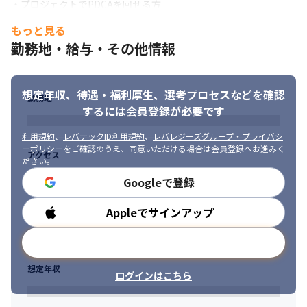
・プロジェクトでPDCAを回せる方
もっと見る
勤務地・給与・その他情報
想定年収、待遇・福利厚生、
選考プロセスなどを確認
勤務地
するには会員登録が必要です
利用規約
、
レバテックID利用規約
、
レバレジーズグループ・プライバシ
ーポリシー
をご確認のうえ、同意いただける場合は会員登録へお進みく
アクセス
ださい。
Googleで登録
Appleでサインアップ
勤務時間
メールアドレスで登録
想定年収
ログインはこちら