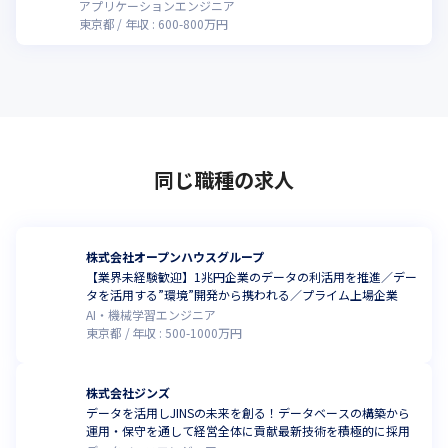
アプリケーションエンジニア
東京都
年収 :
600
-
800
万円
同じ職種の求人
株式会社オープンハウスグループ
【業界未経験歓迎】1兆円企業のデータの利活用を推進／デー
タを活用する”環境”開発から携われる／プライム上場企業
AI・機械学習エンジニア
東京都
年収 :
500
-
1000
万円
株式会社ジンズ
データを活用しJINSの未来を創る！データベースの構築から
運用・保守を通して経営全体に貢献最新技術を積極的に採用