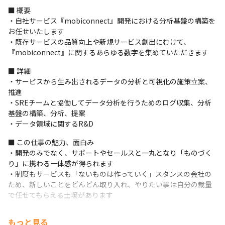
■ 概要

・自社サービス『mobiconnect』開発における分析基盤の構築を
お任せいたします

・既存サービスの品質向上や新規サービス創出にむけて、
『mobiconnect』に関するあらゆる数字を集めていただきます
■ 詳細

・サービスから生み出されるデータの分析と可視化の施策立案、
推進

・SREチームと協働してデータ分析を行うためのログ収集、分析
基盤の構築、分析、提案

・データ領域に関するR&D
■ この仕事の魅力、面白み

・開発のみでなく、サポートやセールスと一丸となり「ものづく
り」に携わる一体感が得られます

・制度もサービスも「ないものは作っていく」スタンスの会社の
ため、新しいことをどんどん取り入れ、やりたい事は自分の裁量
で任せてもらえる土壌があります
もっと見る