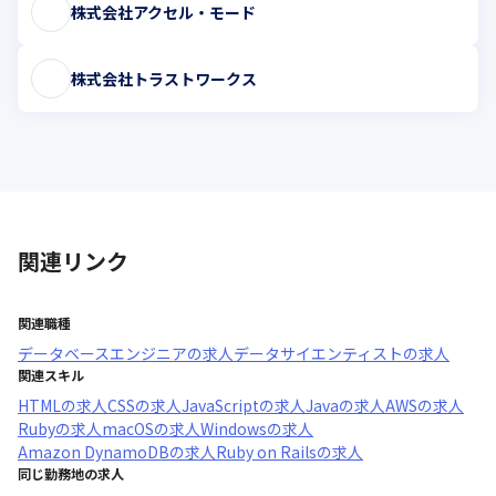
株式会社アクセル・モード
株式会社トラストワークス
関連リンク
関連職種
データベースエンジニア
の求人
データサイエンティスト
の求人
関連スキル
HTML
の求人
CSS
の求人
JavaScript
の求人
Java
の求人
AWS
の求人
Ruby
の求人
macOS
の求人
Windows
の求人
Amazon DynamoDB
の求人
Ruby on Rails
の求人
同じ勤務地の求人