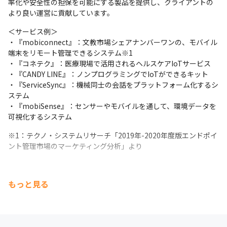
率化や安全性の担保を可能にする製品を提供し、クライアントの
より良い運営に貢献しています。
＜サービス例＞

・『mobiconnect』：文教市場シェアナンバーワンの、モバイル
端末をリモート管理できるシステム※1

・『コネテク』：医療現場で活用されるヘルスケアIoTサービス

・『CANDY LINE』：ノンプログラミングでIoTができるキット

・『ServiceSync』：機械同士の会話をプラットフォーム化するシ
ステム

・『mobiSense』：センサーやモバイルを通して、環境データを
可視化するシステム
※1：テクノ・システムリサーチ「2019年-2020年度版エンドポイ
ント管理市場のマーケティング分析」より
もっと見る