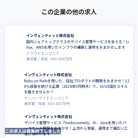
この企業の他の求人
インヴェンティット株式会社
国内シェアトップクラスのデバイス管理サービスを支える！Li
こ
nux、AWSを用いたインフラの構築と運用をおまかせします
クラウドエンジニア
東京都
年収 :
600
-
900
万円
インヴェンティット株式会社
Ruby on Railsを用いた、自社プロダクトの開発をおまかせ！12
0％成長を続ける企業（2024年3月時点）で、UI/UX設計スキル
こ
を磨きませんか？
サーバーサイドエンジニア
東京都
年収 :
600
-
800
万円
インヴェンティット株式会社
デバイス管理サービス『mobiconnect』 の、Javaを用いたバ
ックエンド開発をおまかせ！上流から実装、運用まで幅広い工
この求人は募集終了しました
こ
程に携われます