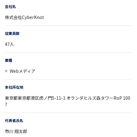
会社名
株式会社CyberKnot
従業員数
47
人
業種
Webメディア
本社所在地
東京都
東京都港区虎ノ門5-11-1
オランダヒルズ森タワーRoP 100
7
代表者氏名
市川 翔太郎