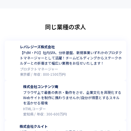
同じ業種の求人
レバレジーズ株式会社
【PdM・PO】社内SFA、分析基盤、新規事業いずれかのプロダク
トマネージャーとして活躍！チームビルディングからステークホ
ルダーとの折衝まで幅広い業務をお任せいたします！
プロダクトマネージャー
東京都
年収 :
800
-
1500
万円
株式会社コンテンツ庵
ブラウザ上で最善の表示・動作をさせ、企業文化を具現化する
Webサイトを制作に携わりませんか/自分が得意とするスキル
を活かせる環境
HTMLコーダー
愛知県
年収 :
300
-
600
万円
株式会社クルイト