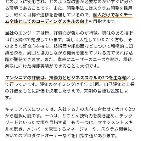
どのように使用され、どのような改善が必要なのかがすぐに分か
る環境であることです。また、開発手法にはスクラム開発を採用
し、細かく目標や進捗を管理しているので、
個人だけでなくチー
ム全体としてのコーディングスキルの向上
も目指せます。
当社のエンジニアは皆、好奇心が強いのが特徴。興味のある技術
は自ら調べて勉強しています。新しく入社していただく方も、そ
のような好奇心を持ち、技術面や組織面などについて積極的に知
識を深め、周囲と協力しながら開発を進めていける方であれば活
躍が期待できます。また、素直にユーザーのニーズを聞き、課題
解決に向けた機能実装ができることも大切です。
エンジニアの評価は、技術力とビジネススキルの2つを主な軸
とし
て行っています。評価のタイミングは半年に1回。自己評価と上長
の評価をもとに評価を決定したうえで、来期の目標も設定しま
す。
キャリアパスについては、入社する方の志向に合わせて大きく2つ
から選択可能です。一つは、とことん技術力を突き詰め、テック
リードといった立場を目指す道。もう一つは、マネジメントスキ
ルを磨き、メンバーを管理するマネージャーや、スクラム開発に
おいてのプロダクトオーナーなどを目指す道があります。