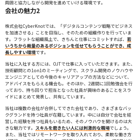
周囲と協力しながら開発を進めていける環境です。
会社の魅力2
株式会社CyberKnotでは、「デジタルコンテンツ戦略でビジネス
を加速させる」ことを目指し、そのための組織作りを行っていま
す。フラットな組織風土で、きちんと仕事にコミットすれば、
若
いうちから裁量のあるポジションを任せてもらうことができ、成
長しやすい環境
です。
当社に入社する方には、OJTで仕事に入っていただきます。また、
技術顧問との1on1のミーティングで、スクラム開発のノウハウや
エンジニアとしての今後のキャリアアップの方法などについて、
アドバイスをもらえる機会も。そのほか、2週間に1回勉強会を行
っており、持ち回りで担当となった社員が興味のあることをスラ
イドにまとめて発表し、共有しています。
当社は複数の会社が合併してできた会社であり、さまざまなバッ
クグランドを持つ社員が在籍しています。中には自分で会社を経
営した経験を持つ社員もいるため、そのノウハウを聞けるのは大
きな魅力です。
スキルを磨きたい人には刺激的な職場
でしょう。
また、当社ではリモートワークを取り入れており、柔軟な働き方