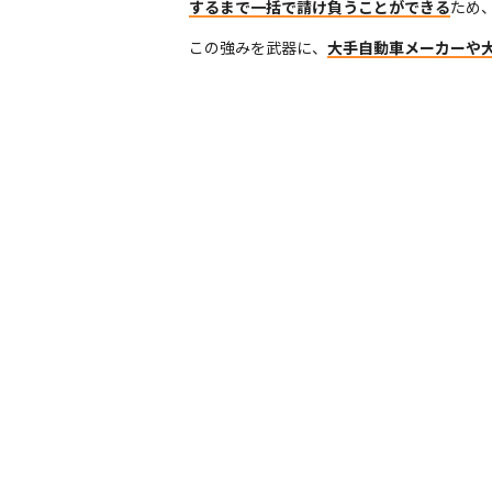
するまで一括で請け負うことができる
ため
この強みを武器に、
大手自動車メーカーや