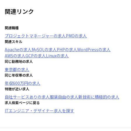
関連リンク
関連職種
プロジェクトマネージャー
の求人
PMO
の求人
関連スキル
Apache
の求人
MySQL
の求人
PHP
の求人
WordPress
の求人
AWS
の求人
GCP
の求人
Linux
の求人
同じ勤務地の求人
東京都
の求人
同じ年収帯の求人
年収
600万円
の求人
特徴が近い求人
自社サービスあり
の求人
服装自由
の求人
新技術に積極的
の求人
求人検索ページに戻る
ITエンジニア・デザイナー求人を探す