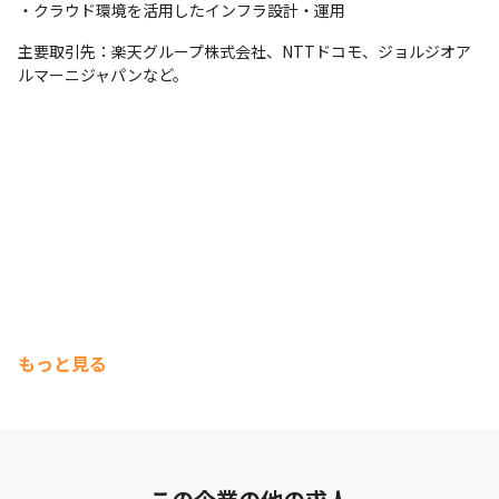
・クラウド環境を活用したインフラ設計・運用
・マネジメント職（部門リーダー／課長クラス）：社内外のメン
バーを牽引し、組織運営や後進育成にも関与する立場へステップ
主要取引先：楽天グループ株式会社、NTTドコモ、ジョルジオア
アップ。
ルマーニジャパンなど。
もっと見る