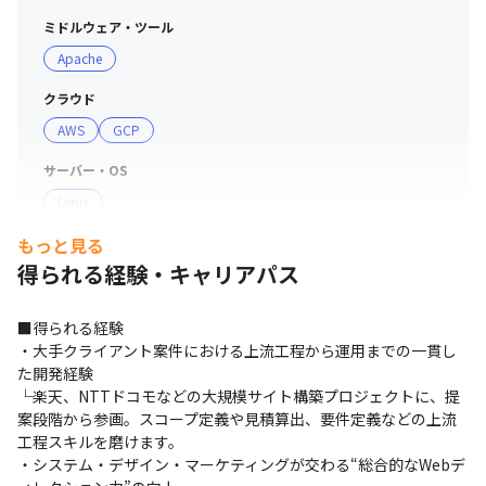
ミドルウェア・ツール
Apache
クラウド
AWS
GCP
サーバー・OS
Linux
もっと見る
プロジェクト管理
得られる経験・キャリアパス
GitHub
Backlog
コミュニケーションツール
■得られる経験

Slack
・大手クライアント案件における上流工程から運用までの一貫し
た開発経験

その他
└楽天、NTTドコモなどの大規模サイト構築プロジェクトに、提
Movabletype
案段階から参画。スコープ定義や見積算出、要件定義などの上流
工程スキルを磨けます。

支給PC
・システム・デザイン・マーケティングが交わる“総合的なWebデ
現場で選択可能（Windows/Mac）