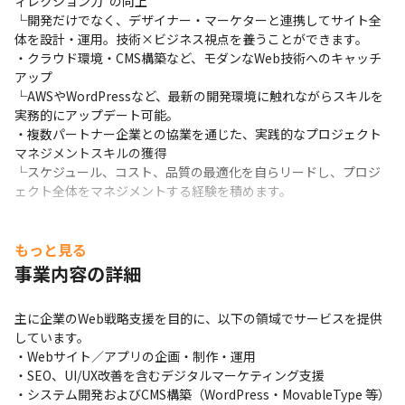
ィレクション力”の向上

└開発だけでなく、デザイナー・マーケターと連携してサイト全
体を設計・運用。技術×ビジネス視点を養うことができます。

・クラウド環境・CMS構築など、モダンなWeb技術へのキャッチ
アップ

└AWSやWordPressなど、最新の開発環境に触れながらスキルを
実務的にアップデート可能。

・複数パートナー企業との協業を通じた、実践的なプロジェクト
マネジメントスキルの獲得

└スケジュール、コスト、品質の最適化を自らリードし、プロジ
ェクト全体をマネジメントする経験を積めます。
■キャリアパス

・プロジェクトマネージャー（PM）：より大規模な案件の統括や
もっと見る
チームマネジメントを担い、技術と進行の両軸で成果を出すリー
事業内容の詳細
ダーへ。

・テクニカルディレクター／アーキテクト：開発・インフラ面の
主に企業のWeb戦略支援を目的に、以下の領域でサービスを提供
知見を深め、技術的観点から提案・設計をリードするポジション
しています。

へ。

・Webサイト／アプリの企画・制作・運用

・プロデューサー／ビジネスディベロップメント：クライアント
・SEO、UI/UX改善を含むデジタルマーケティング支援

との関係構築を起点に、新規案件の企画提案や事業開発に携わる
・システム開発およびCMS構築（WordPress・MovableType 等）

キャリアも可能。
