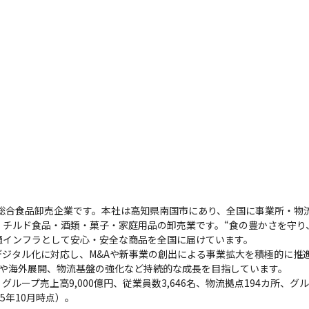
る総合食品卸売企業です。本社は高知県南国市にあり、全国に事業所・物流
チルド食品・酒類・菓子・家庭用品の卸売業です。“食の豊かさを守り
インフラとして安心・安全な商品を全国に届けています。

ジタル化に対応し、M&Aや新事業の創出による事業拡大を積極的に推進し
拓や海外展開、物流基盤の強化など持続的な成長を目指しています。

ループ売上高9,000億円、従業員数3,646名、物流拠点194カ所、
5年10月時点）。