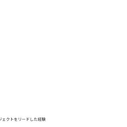
います。

ム構築に取り組んでいます。このプロジェク
役割を果たすことができます。

ジェクトをリードした経験