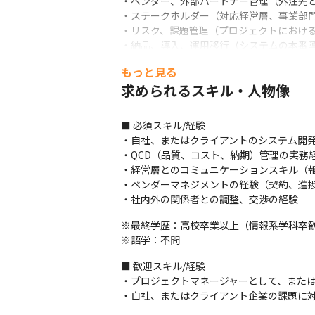
・ベンダー、外部パートナー管理（外注先との
・ステークホルダー（対応経営層、事業部門、
・リスク、課題管理（プロジェクトにおける
・納品、導入、運用移行（システムの本番導
・プロジェクト評価、振り返り（成果の評
もっと見る
＜募集背景＞

求められるスキル・人物像
旭食品株式会社では、トモシアホールディン
流通業界全体が急速にデジタル化する中、
■ 必須スキル/経験

トに携わることで、最先端のIT技術や業界
・自社、またはクライアントのシステム開発
旭食品の未来をともに創り、社会に貢献し
・QCD（品質、コスト、納期）管理の実務経
・経営層とのコミュニケーションスキル（報
※旭食品株式会社採用（トモシアホールデ
・ベンダーマネジメントの経験（契約、進捗
・社内外の関係者との調整、交渉の経験
※最終学歴：高校卒業以上（情報系学科卒歓
※語学：不問
■ 歓迎スキル/経験

・プロジェクトマネージャーとして、または
・自社、またはクライアント企業の課題に