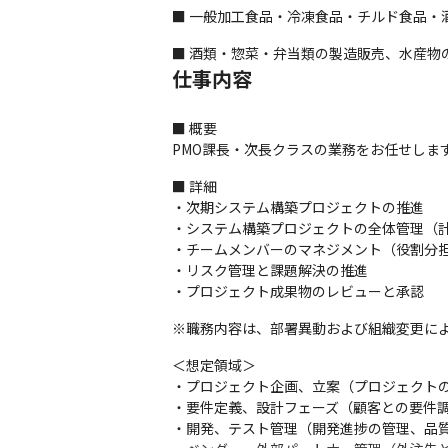
■ 一般加工食品・冷凍食品・チルド食品・
■ 酒類・惣菜・弁当類の製造販売、水産
仕事内容
■ 概要

PMO課長・次長クラスの業務をお任せしま
■ 詳細

・次期システム構築プロジェクトの推進

・システム構築プロジェクトの全体管理（計
・チームメンバーのマネジメント（役割分担
・リスク管理と課題解決の推進

・プロジェクト成果物のレビューと承認
※職務内容は、部署異動および組織変更に
＜想定領域＞

・プロジェクト企画、立案（プロジェクトの
・要件定義、設計フェーズ（顧客との要件調
・開発、テスト管理（開発進捗の管理、品質