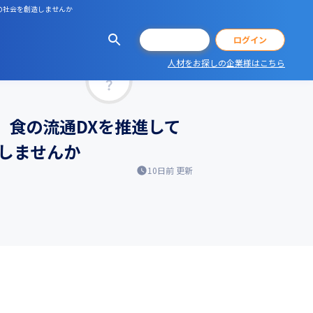
の社会を創造しませんか
会員登録
ログイン
人材をお探しの企業様はこちら
マッチ率
、食の流通DXを推進して
しませんか
10日前
更新