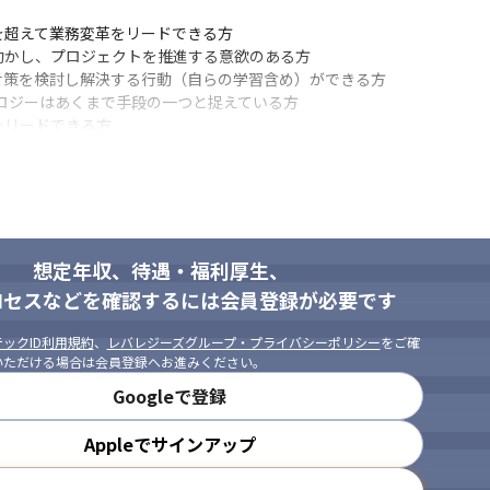
超えて業務変革をリードできる方

かし、プロジェクトを推進する意欲のある方

策を検討し解決する行動（自らの学習含め）ができる方

ロジーはあくまで手段の一つと捉えている方

リードできる方

が取れる方

ができる方

る方
想定年収、待遇・福利厚生、
ロセスなどを確認するには会員登録が必要です
ックID利用規約
、
レバレジーズグループ・プライバシーポリシー
をご確
いただける場合は会員登録へお進みください。
Googleで登録
Appleでサインアップ