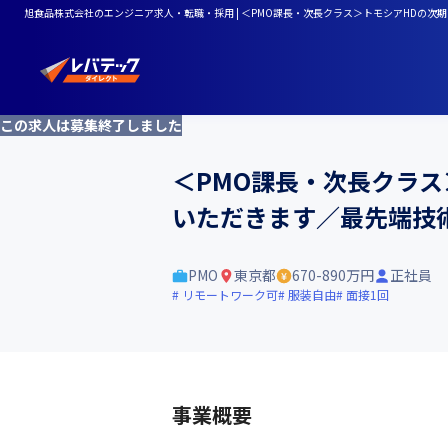
旭食品株式会社のエンジニア求人・転職・採用 | ＜PMO課長・次長クラス＞トモシアHDの
この求人は募集終了しました
＜PMO課長・次長クラス
いただきます／最先端技
PMO
東京都
670-890万円
正社員
リモートワーク可
服装自由
面接1回
事業概要