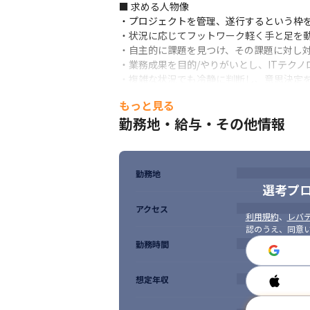
■ 求める人物像

・プロジェクトを管理、遂行するという枠を
・状況に応じてフットワーク軽く手と足を動
・自主的に課題を見つけ、その課題に対し対
・業務成果を目的/やりがいとし、ITテクノ
・複雑な状況でも冷静に判断し、意思決定を
・多様な関係者と円滑にコミュニケーション
もっと見る
・課題に対して主体的に取り組み、改善提案
勤務地・給与・その他情報
・チームや組織の成功に貢献する意欲のあ
勤務地
選考プ
アクセス
利用規約
、
レバテ
認のうえ、同意
勤務時間
想定年収