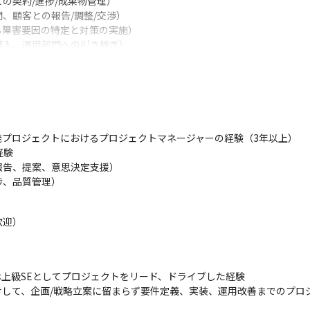
契約/進捗/成果物管理）

顧客との報告/調整/交渉）

障害要因の特定と対策の実施）

入、運用部門への引き継ぎ）

価、改善点の抽出、ナレッジ共有）
グスの次期システム構築プロジェクトに参画いただける人材を募集して
グループ全体の業務効率化や新しい価値創造を目指し、次世代のシステ
知識を身につけながら自らも成長し、食の流通インフラを支える社会的な
プロジェクトにおけるプロジェクトマネージャーの経験（3年以上）

たいという意欲ある方のご応募をお待ちしています。
験

告、提案、意思決定支援）

ィングス株式会社出向）
、品質管理）

迎）

上級SEとしてプロジェクトをリード、ドライブした経験

対して、企画/戦略立案に留まらず要件定義、実装、運用改善までのプロ