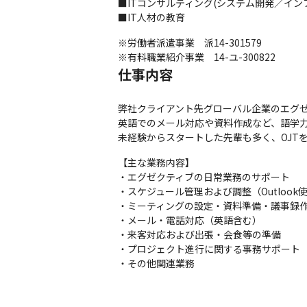
■ITコンサルティング(システム開発／イン
■IT人材の教育
※労働者派遣事業　派14-301579

※有料職業紹介事業　14-ユ-300822
仕事内容
弊社クライアント先グローバル企業のエグゼ
英語でのメール対応や資料作成など、語学力
未経験からスタートした先輩も多く、OJT
【主な業務内容】

・エグゼクティブの日常業務のサポート

・スケジュール管理および調整（Outlook使
・ミーティングの設定・資料準備・議事録作
・メール・電話対応（英語含む）

・来客対応および出張・会食等の準備

・プロジェクト進行に関する事務サポート

・その他関連業務