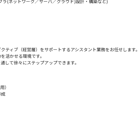
フラ(ネットワーク／サーバ／クラウド)設計・構築など)

クティブ（経営層）をサポートするアシスタント業務をお任せします。

を活かせる環境です。

を通して徐々にステップアップできます。
用）

成
