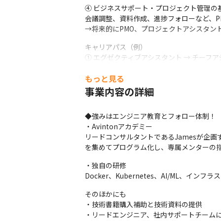
④ ビジネスサポート・プロジェクト管理の基
会議調整、資料作成、進捗フォローなど、P
→将来的にPMO、プロジェクトアシスタン
キャリアパス（例）

① エグゼクティブアシスタント → チーフ
経営層を支える信頼関係を築くことで、複数
もっと見る
→「英語×マネジメント×調整力」を活か
事業内容の詳細
② PMO・プロジェクトサポート職への転換

会議運営・議事録・スケジュール管理はPMO
◆強みはエンジニア教育とフォロー体制！

IT／通信系のPMO職や国際プロジェクト
・Avintonアカデミー

③ グローバル企業の社内通訳・コーディネー
リードコンサルタントであるJamesが企画
英語での調整・交渉経験を積むと、社内のグ
を集めてプログラム化し、専属メンターの
→海外部門とのリエゾン職やバイリンガル
・独自の研修

④ 管理部門・バックオフィス

Docker、Kubernetes、AI/M
スケジュール管理・文書作成・会議運営とい
そのほかにも

総務・人事・経営企画アシスタントなど、
・技術書籍購入補助と技術資料の提供

・リードエンジニア、社内サポートチーム