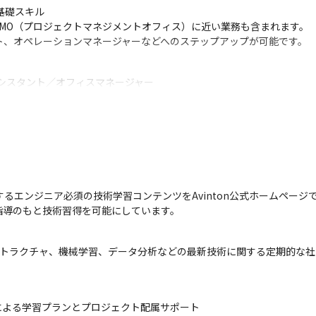
礎スキル

MO（プロジェクトマネジメントオフィス）に近い業務も含まれます。

ト、オペレーションマネージャーなどへのステップアップが可能です。
アシスタント／オフィスマネージャー

役員を担当したり、チームを統括するポジションへ進む道があります。
すキャリア。
業務に通じるため、

管理職にキャリアチェンジする人もおります。
ター職

するエンジニア必須の技術学習コンテンツをAvinton公式ホームペー
ローバル調整役（海外拠点との橋渡しなど）へ進むケースも。

指導のもと技術習得を可能にしています。
総務・人事といった道も開けます。
L、インフラストラクチャ、機械学習、データ分析などの最新技術に関する定期的
った事務基盤を活かし、

より企画的な事務職へ発展できます。
による学習プランとプロジェクト配属サポート