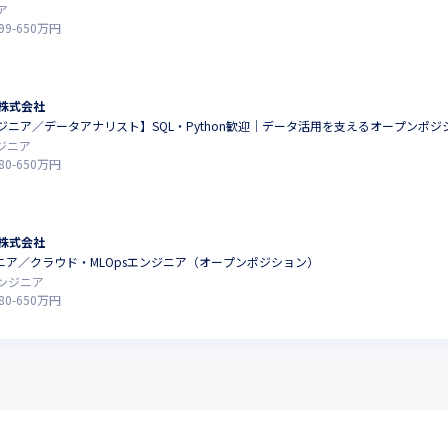
ア
99
-
650
万円
ン株式会社
ジニア／データアナリスト】SQL・Python歓迎｜データ活用を支えるオープンポジ
ジニア
80
-
650
万円
ン株式会社
ニア／クラウド・MLOpsエンジニア（オープンポジション）
ンジニア
80
-
650
万円