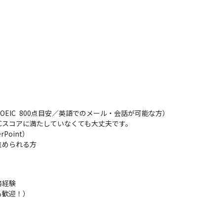
EIC 800点目安／英語でのメール・会話が可能な方）

Cスコアに満たしていなくても大丈夫です。

oint）

進められる方
経験

も歓迎！）