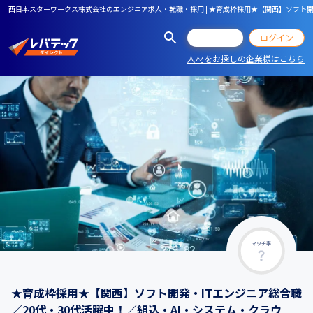
西日本スターワークス株式会社のエンジニア求人・転職・採用 | ★育成枠採用★【関西】ソフト開
会員登録
ログイン
人材をお探しの企業様はこちら
マッチ率
★育成枠採用★【関西】ソフト開発・ITエンジニア総合職
／20代・30代活躍中！／組込・AI・システム・クラウ