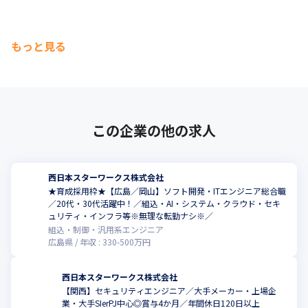
もっと見る
この企業の他の求人
西日本スターワークス株式会社
★育成採用枠★【広島／岡山】ソフト開発・ITエンジニア総合職
／20代・30代活躍中！／組込・AI・システム・クラウド・セキ
ュリティ・インフラ等※無理な転勤ナシ※／
組込・制御・汎用系エンジニア
広島県
年収 :
330
-
500
万円
西日本スターワークス株式会社
【関西】セキュリティエンジニア／大手メーカー・上場企
業・大手SIerPJ中心◎賞与4か月／年間休日120日以上