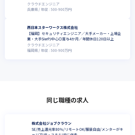
クラウドエンジニア
兵庫県
年収 :
500
-
900
万円
西日本スターワークス株式会社
【福岡】セキュリティエンジニア／大手メーカー・上場企
業・大手SIerPJ中心◎賞与4か月／年間休日120日以上
クラウドエンジニア
福岡県
年収 :
500
-
900
万円
同じ職種の求人
株式会社ジョブクラウン
SE/売上還元率80％/リモートOK/服装自由/メンターがキ
ャリアUP・スキルUPに伴走