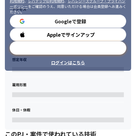
利用規約
、
レバテックID利用規約
、
レバレジーズグループ・プライバシ
・データサイエンティスト

ーポリシー
をご確認のうえ、同意いただける場合は会員登録へお進みく
アクセス
・DX

ださい。
・クラウド基盤構築

Googleで登録
・サーバ・ネットワーク構設計築

・インフラ設計構築

Appleでサインアップ
勤務時間
・サイバーセキュリティなど
メールアドレスで登録
想定年収
ログインはこちら
雇用形態
休日・休暇
このPJ・案件で使われている技術