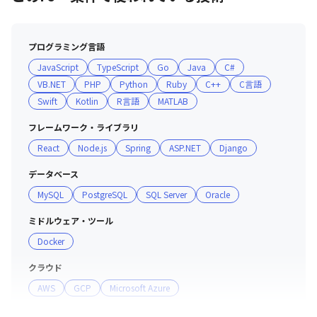
プログラミング言語
JavaScript
TypeScript
Go
Java
C#
VB.NET
PHP
Python
Ruby
C++
C言語
Swift
Kotlin
R言語
MATLAB
フレームワーク・ライブラリ
React
Node.js
Spring
ASP.NET
Django
データベース
MySQL
PostgreSQL
SQL Server
Oracle
ミドルウェア・ツール
Docker
クラウド
AWS
GCP
Microsoft Azure
サーバー・OS