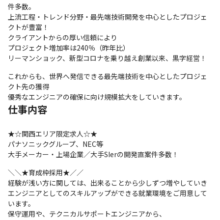
件多数。

上流工程・トレンド分野・最先端技術開発を中心としたプロジェ
クトが豊富！

クライアントからの厚い信頼により

プロジェクト増加率は240％（昨年比）

リーマンショック、新型コロナを乗り越え創業以来、黒字経営！
これからも、世界へ発信できる最先端技術を中心としたプロジェ
クト先の獲得

優秀なエンジニアの確保に向け規模拡大をしていきます。
仕事内容
★☆関西エリア限定求人☆★

パナソニックグループ、NEC等

大手メーカー・上場企業／大手SIerの開発直案件多数！
＼＼★育成枠採用★／／

経験が浅い方に関しては、出来ることから少しずつ増やしていき

エンジニアとしてのスキルアップができる就業環境をご用意して
います。

保守運用や、テクニカルサポートエンジニアから、
