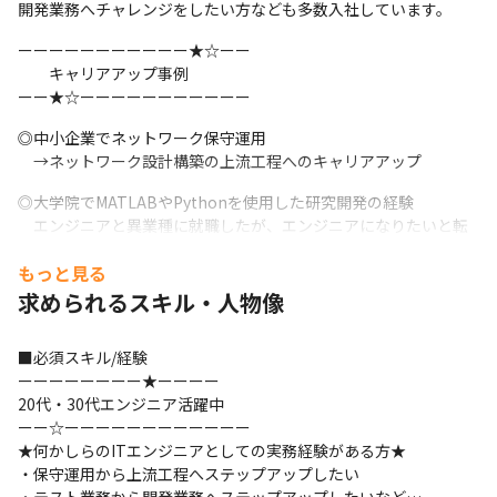
開発業務へチャレンジをしたい方なども多数入社しています。
ーーーーーーーーーーー★☆ーー

　　キャリアアップ事例

ーー★☆ーーーーーーーーーーー
◎中小企業でネットワーク保守運用

　→ネットワーク設計構築の上流工程へのキャリアアップ
◎大学院でMATLABやPythonを使用した研究開発の経験

　エンジニアと異業種に就職したが、エンジニアになりたいと転
職

もっと見る
　→大手重工業メーカーでの防衛製品のAI研究開発　
求められるスキル・人物像
◎情報系大学を卒業後、SESでソフトウェア評価

　→C言語の知識を活かして、ECUのソフトウェア開発
■必須スキル/経験

◎職業訓練校、オンラインスクールでPythonの自己学習

ーーーーーーーー★ーーーー

　→大手機械メーカーでデータサイエンティスト　　等
20代・30代エンジニア活躍中

ーー☆ーーーーーーーーーーーー

＼＼先行技術開発案件78％／／

★何かしらのITエンジニアとしての実務経験がある方★

IoT、VR、AI開発、次世代モビリティ、DX

・保守運用から上流工程へステップアップしたい

ロボティクス応用技術、自動運転技術 etc…
