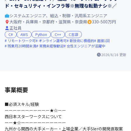
ド・セキュリティ・インフラ等※無理な転勤ナシ※／
システムエンジニア、組込・制御・汎用系エンジニア
大阪府・兵庫県・京都府・滋賀県・奈良県
330-500万円
正社員
C#
AWS
Python
C++
C言語
リモートワーク可
オンライン選考可
新技術に積極的
面接1回
残業月20時間未満
実務未経験歓迎
女性エンジニアが活躍中
2026/6/16
更新
事業概要
■必須スキル/経験

ーーーーーーーーーーー★☆ーー

西日本スターワークスについて

ーー★☆ーーーーーーーーーーー

九州から関西の大手メーカー・上場企業／大手SIerの開発直取案