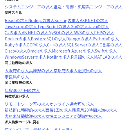
システムエンジニア
の求人
組込・制御・汎用系エンジニア
の求人
関連スキル
React
の求人
Node.js
の求人
Spring
の求人
ASP.NET
の求人
JavaScript
の求人
TypeScript
の求人
Go
の求人
Java
の求人
C#
の求人
VB.NET
の求人
MySQL
の求人
AWS
の求人
PHP
の求人
Docker
の求人
PostgreSQL
の求人
Django
の求人
Python
の求人
Ruby
の求人
GCP
の求人
C++
の求人
SQL Server
の求人
C言語
の求人
Cisco
の求人
Oracle
の求人
Microsoft Azure
の求人
Swift
の求人
WindowsServer
の求人
Kotlin
の求人
R言語
の求人
MATLAB
の求人
同じ勤務地の求人
大阪府
の求人
兵庫県
の求人
京都府
の求人
滋賀県
の求人
奈良県
の求人
同じ年収帯の求人
年収
300万円
の求人
特徴が近い求人
リモートワーク可
の求人
オンライン選考可
の求人
新技術に積極的
の求人
面接1回
の求人
残業月20時間未満
の求人
実務未経験歓迎
の求人
女性エンジニアが活躍中
の求人
求人検索ページに戻る
ITエンジニア・デザイナー求人を探す