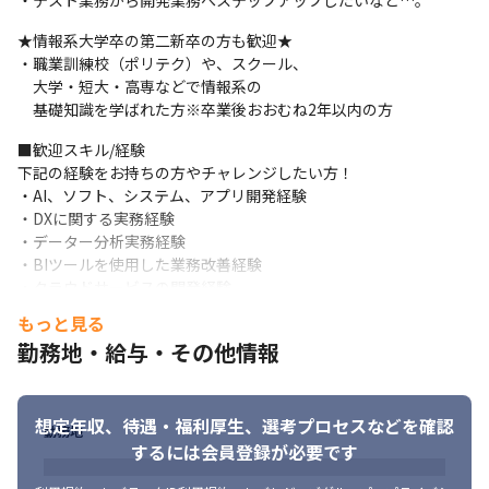
・テスト業務から開発業務へステップアップしたいなど…。
これから成長していく業界を中心に、

営業活動を強化しています！
★情報系大学卒の第二新卒の方も歓迎★

・職業訓練校（ポリテク）や、スクール、

＼＼プロジェクト増加率240％／／

　大学・短大・高専などで情報系の

クライアントからの需要に対して、エンジニアが足りていませ
　基礎知識を学ばれた方※卒業後おおむね2年以内の方
ん。

ソフトウェア開発・IT領域を中心としたエンジニアの採用強化を
■歓迎スキル/経験

行います。
下記の経験をお持ちの方やチャレンジしたい方！

・AI、ソフト、システム、アプリ開発経験

＼＼より働きやすい環境へ／／

・DXに関する実務経験

◎在宅勤務（テレワーク）も相談可能

・データー分析実務経験

◎完全週休2日制

・BIツールを使用した業務改善経験

◎有給消化80％以上

・クラウドサービスの開発経験

◎転職者の約9割が前職よりも給与UP

・インフラ構築経験　等
もっと見る
◎残業月20h程度

◎U・Iターン歓迎（借り上げ社宅・帰省旅費補助あり）
勤務地・給与・その他情報
★理想を叶える多彩な領域★

・ソフトウェア開発／組込みソフトウェア開発

想定年収、待遇・福利厚生、
選考プロセスなどを確認
勤務地
・AI開発、モデルベース開発

するには会員登録が必要です
・社内システム開発

・アプリ開発
