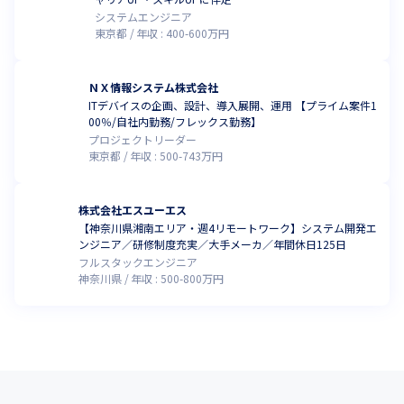
システムエンジニア
東京都
年収 :
400
-
600
万円
ＮＸ情報システム株式会社
ITデバイスの企画、設計、導入展開、運用 【プライム案件1
00％/自社内勤務/フレックス勤務】
プロジェクトリーダー
東京都
年収 :
500
-
743
万円
株式会社エスユーエス
【神奈川県湘南エリア・週4リモートワーク】システム開発エ
ンジニア／研修制度充実／大手メーカ／年間休日125日
フルスタックエンジニア
神奈川県
年収 :
500
-
800
万円