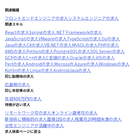
関連職種
フロントエンドエンジニア
の求人
システムエンジニア
の求人
関連スキル
React
の求人
Spring
の求人
.NET Framework
の求人
JavaScript
の求人
VMware
の求人
TypeScript
の求人
Go
の求人
Java
の求人
C#
の求人
VB.NET
の求人
MySQL
の求人
PHP
の求人
AWS
の求人
Python
の求人
PostgreSQL
の求人
SQL Server
の求人
GCP
の求人
C++
の求人
C言語
の求人
Oracle
の求人
iOS
の求人
Perl
の求人
Android
の求人
Microsoft Azure
の求人
Windows
の求人
Kotlin
の求人
Linux
の求人
AndroidJava
の求人
同じ勤務地の求人
広島県
の求人
同じ年収帯の求人
年収
400万円
の求人
特徴が近い求人
リモートワーク可
の求人
オンライン選考可
の求人
新技術に積極的
の求人
面接1回
の求人
残業月20時間未満
の求人
女性エンジニアが活躍中
の求人
求人検索ページに戻る