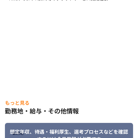
プロジェクト先を選定していきます。

※プロジェクト先によっては、フルリモート・リモートワーク併
用プロジェクトもございます
ーーーーーーーーーーーーーーー

★西日本スターワークスの魅力

ーーーーーーーーーーーーーー

◎大手メーカー・上場企業／大手SIerの開発直取案件多数

　安定した長期就業就業が実現が可能！
◎10年以上同じ企業で就業している在籍者や、就業先をシフトし
ながら、

　トレンド製品へキャリアアップチェンジを叶えたい等柔軟に対
応しております。

　人事と営業で営業状況の共有を行い、

　エンジニア皆さんの情報のすり合わせのため、定期的にMTGも
実施しています。

もっと見る
　そのため、一人ひとりの今後のキャリアに沿った、　

勤務地・給与・その他情報
　プロジェクト先を選定しています。
◎スキルアップ支援制度

想定年収、待遇・福利厚生、
選考プロセスなどを確認
　資格取得奨励金、技術図書購入補助、技術セミナー受講料補助
勤務地