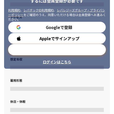
等の

するには会員登録が必要です
　福利厚生も充実！
利用規約
、
レバテックID利用規約
、
レバレジーズグループ・プライバシ
◎年収が100万円以上アップした事例もあり！
ーポリシー
をご確認のうえ、同意いただける場合は会員登録へお進みく
アクセス
ださい。
◎転職者の【87％】の方が前職よりも給与アップし、入社をして
Googleで登録
います！
Appleでサインアップ
勤務時間
メールアドレスで登録
想定年収
ログインはこちら
雇用形態
休日・休暇