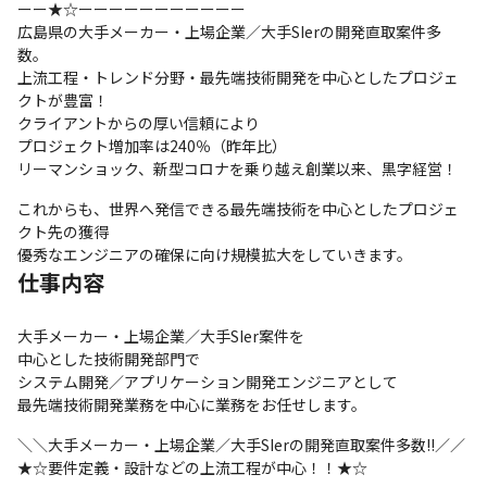
ーー★☆ーーーーーーーーーーー

広島県の大手メーカー・上場企業／大手SIerの開発直取案件多
数。

上流工程・トレンド分野・最先端技術開発を中心としたプロジェ
クトが豊富！

クライアントからの厚い信頼により

プロジェクト増加率は240％（昨年比）

リーマンショック、新型コロナを乗り越え創業以来、黒字経営！
これからも、世界へ発信できる最先端技術を中心としたプロジェ
クト先の獲得

優秀なエンジニアの確保に向け規模拡大をしていきます。
仕事内容
大手メーカー・上場企業／大手SIer案件を

中心とした技術開発部門で

システム開発／アプリケーション開発エンジニアとして

最先端技術開発業務を中心に業務をお任せします。
＼＼大手メーカー・上場企業／大手SIerの開発直取案件多数!!／／

★☆要件定義・設計などの上流工程が中心！！★☆