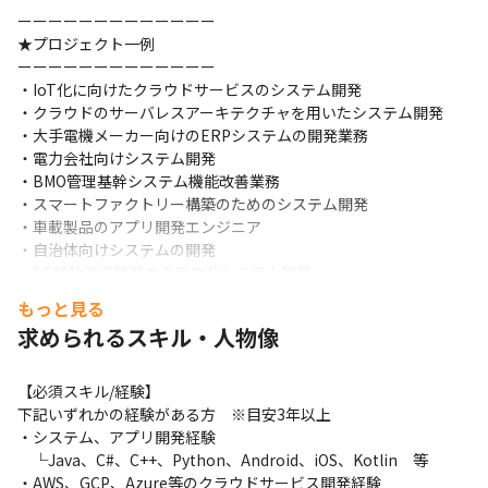
ーーーーーーーーーーーーー

★プロジェクト一例

ーーーーーーーーーーーーー

・IoT化に向けたクラウドサービスのシステム開発

・クラウドのサーバレスアーキテクチャを用いたシステム開発

・大手電機メーカー向けのERPシステムの開発業務

・電力会社向けシステム開発

・BMO管理基幹システム機能改善業務

・スマートファクトリー構築のためのシステム開発

・車載製品のアプリ開発エンジニア

・自治体向けシステムの開発

・5G移動通信機器のクラウドシステム開発

・IoT機器のクラウド・アプリケーション開発

もっと見る
・ヘルスケア機器連携アプリの開発

求められるスキル・人物像
・スマホ向けアプリ開発

・クラウドサービスのWebアプリケーション開発　　等
【必須スキル/経験】

【主要取引先】

下記いずれかの経験がある方　※目安3年以上

マツダグループ、三菱重工業グループ、テラル、日本製鋼所 etc…
・システム、アプリ開発経験

　└Java、C#、C++、Python、Android、iOS、Kotlin　等

※今までのご経験・知識から対応業務はご相談させていただき、
・AWS、GCP、Azure等のクラウドサービス開発経験