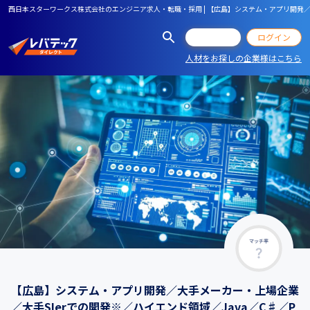
西日本スターワークス株式会社のエンジニア求人・転職・採用 | 【広島】システム・アプリ開発／大手
会員登録
ログイン
人材をお探しの企業様はこちら
マッチ率
【広島】システム・アプリ開発／大手メーカー・上場企業
／大手SIerでの開発※／ハイエンド領域／Java／C♯／P