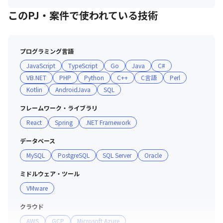
このPJ・案件で使われている技術
プログラミング言語
JavaScript
TypeScript
Go
Java
C#
VB.NET
PHP
Python
C++
C言語
Perl
Kotlin
AndroidJava
SQL
フレームワーク・ライブラリ
React
Spring
.NET Framework
データベース
MySQL
PostgreSQL
SQL Server
Oracle
ミドルウェア・ツール
VMware
クラウド
AWS
GCP
Microsoft Azure