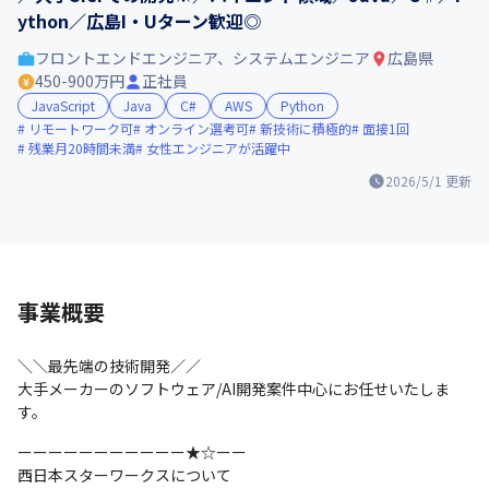
ython／広島I・Uターン歓迎◎
フロントエンドエンジニア、システムエンジニア
広島県
450-900万円
正社員
JavaScript
Java
C#
AWS
Python
リモートワーク可
オンライン選考可
新技術に積極的
面接1回
残業月20時間未満
女性エンジニアが活躍中
2026/5/1
更新
事業概要
＼＼最先端の技術開発／／

大手メーカーのソフトウェア/AI開発案件中心にお任せいたしま
す。
ーーーーーーーーーーー★☆ーー

西日本スターワークスについて
