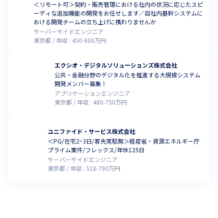
＜リモート可＞契約・販売管理における社内の状況に応じたスピ
ーディな追加機能の開発をお任せします／自社内基幹システムに
おける開発チームの立ち上げに携わりませんか
サーバーサイドエンジニア
東京都
年収 :
450
-
600
万円
エクシオ・デジタルソリューションズ株式会社
公共・金融分野のデジタル化を推進する大規模システム
開発メンバー募集！
アプリケーションエンジニア
東京都
年収 :
480
-
750
万円
ユニファイド・サービス株式会社
＜PG/在宅2~3日/客先常駐無＞経産省・資源エネルギー庁
プライム案件/フレックス/年休125日
サーバーサイドエンジニア
東京都
年収 :
518
-
790
万円