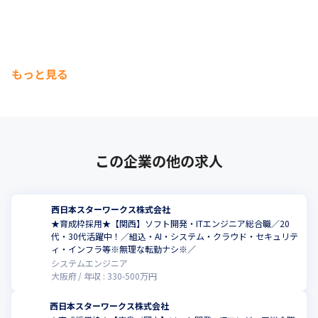
もっと見る
この企業の他の求人
西日本スターワークス株式会社
★育成枠採用★【関西】ソフト開発・ITエンジニア総合職／20
代・30代活躍中！／組込・AI・システム・クラウド・セキュリテ
ィ・インフラ等※無理な転勤ナシ※／
システムエンジニア
大阪府
年収 :
330
-
500
万円
西日本スターワークス株式会社