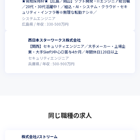
★育成採用枠★【広島／岡山】ソフト開発・ITエンジニア総合職
／20代・30代活躍中！／組込・AI・システム・クラウド・セキ
ュリティ・インフラ等※無理な転勤ナシ※／
システムエンジニア
広島県
年収 :
330
-
500
万円
西日本スターワークス株式会社
【関西】セキュリティエンジニア／大手メーカー・上場企
業・大手SIerPJ中心◎賞与4か月／年間休日120日以上
セキュリティエンジニア
兵庫県
年収 :
500
-
900
万円
同じ職種の求人
株式会社Jストリーム