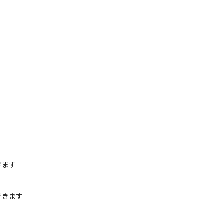
ます

きます
