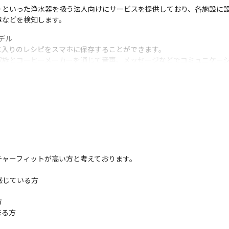
ーといった浄水器を扱う法人向けにサービスを提供しており、各施設に
障などを検知します。
ル

入りのレシピをスマホに保存することができます。

家族とコーヒーメーカーを通じて音声、メッセージなどでコミュニケー
ECサイトからリアル店舗に送客する施策に日々、取り組んでいる。ス
ステムなど、リアル店舗と連携したデジタル戦略を積極体に取り組んでいま
、デジタルマーケティングも展開しています。BtoCのWEBサービス
社内の風通しがよく、意見を上げやすい組織風土で活躍できます

果に対して昇給昇進ができます
ャーフィットが高い方と考えております。

じている方



来る方