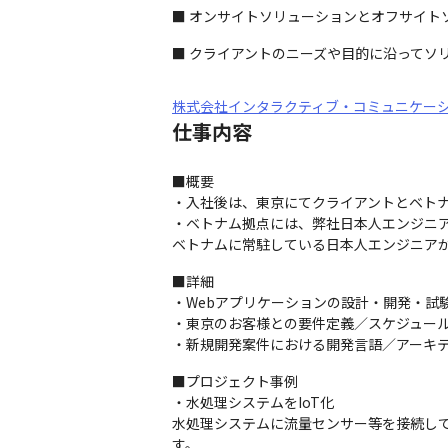
■ オンサイトソリューションとオフサイト
■ クライアントのニーズや目的に沿ってソ
株式会社インタラクティブ・コミュニケー
仕事内容
■概要

・入社後は、東京にてクライアントとベトナ
・ベトナム拠点には、弊社日本人エンジニ
ベトナムに常駐している日本人エンジニア
■詳細

・Webアプリケーションの設計・開発・試験
・東京のお客様との要件定義／スケジュール
・新規開発案件における開発言語／アーキ
■プロジェクト事例

・水処理システムをIoT化

水処理システムに流量センサー等を接続し
す。
