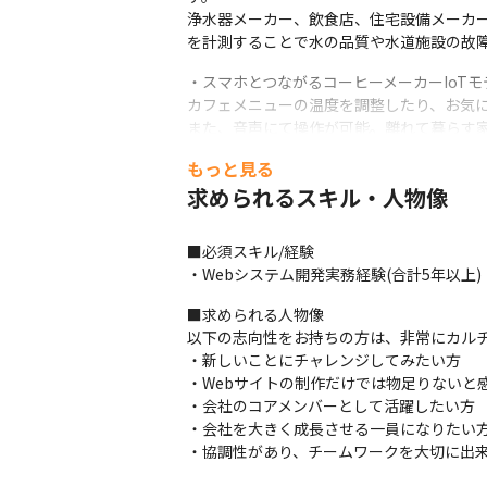
浄水器メーカー、飲食店、住宅設備メーカ
を計測することで水の品質や水道施設の故
・スマホとつながるコーヒーメーカーIoTモデ
カフェメニューの温度を調整したり、お気に
また、音声にて操作が可能。離れて暮らす
もっと見る
・ホームセンター

ECサイトを中核としてビジネスを拡大し、
求められるスキル・人物像
ビス提供やDIY、ドックラン施設の予約シ
また、オウンドメディアにも力を入れており
■必須スキル/経験

・Webシステム開発実務経験(合計5年以上)
■この仕事の面白み、魅力

・代表がエンジニア出身ということもあり、
■求められる人物像

・年功序列ではなく、半期ごとの評価で結
以下の志向性をお持ちの方は、非常にカルチ
・新しいことにチャレンジしてみたい方

・Webサイトの制作だけでは物足りないと感
・会社のコアメンバーとして活躍したい方

・会社を大きく成長させる一員になりたい方
・協調性があり、チームワークを大切に出