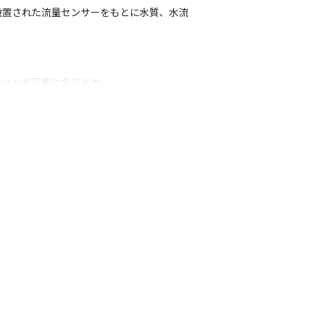
設置された流量センサーをもとに水質、水流
ションが可能になります。
マホと連携した店内設置型のロッカーのサー
す。

案件を多く抱えております。