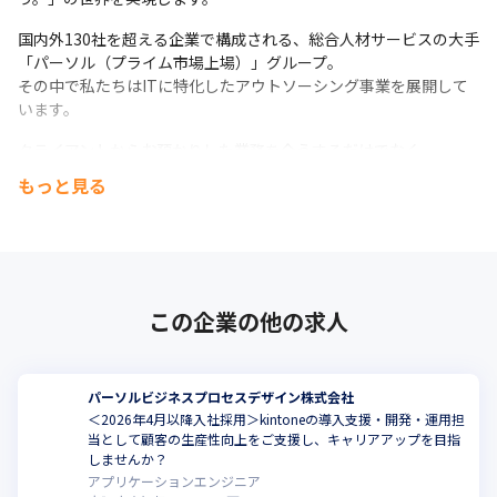
　運用業務の効率化／品質向上を実現。ITサービスマネジメン
国内外130社を超える企業で構成される、総合人材サービスの大手

ト、PJTマネジメントの実務を積みキャリアアップが可能です。

「パーソル（プライム市場上場）」グループ。

・大規模クラウドサービスのシステム設計構築から運用設計まで
その中で私たちはITに特化したアウトソーシング事業を展開して
幅広く対応：

います。
　クライアントの提供するITサービスのシステム設計構築からシ
ステム運用にかかわる設計構築まで幅広い領域にてクライアント
クライアントからお預かりした業務を全うするだけでなく、

を支援しています。

アウトソーシング＋コンサルティングをサービスの軸とし、

もっと見る
　同社のノウハウを活かして企画から要件定義、設計構築、運用
「ITを活用し顧客の事業課題をどう解決するか」というマインド
設計の部分から携わり、実際の運用へ渡していきます。

のもと

　技術だけでなく業務マネジメントや業務構築等の力を培うこと
多角的なソリューションでクライアントへの貢献を目指します。
もできます。
この企業の他の求人
パーソルビジネスプロセスデザイン株式会社
＜2026年4月以降入社採用＞kintoneの導入支援・開発・運用担
当として顧客の生産性向上をご支援し、キャリアアップを目指
こ
しませんか？
アプリケーションエンジニア