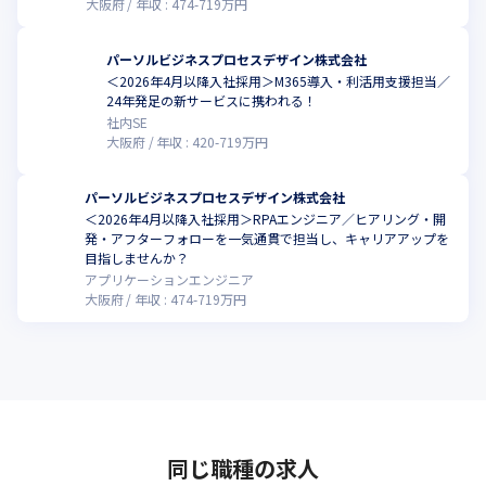
大阪府
年収 :
474
-
719
万円
パーソルビジネスプロセスデザイン株式会社
＜2026年4月以降入社採用＞M365導入・利活用支援担当／
こ
24年発足の新サービスに携われる！
社内SE
大阪府
年収 :
420
-
719
万円
パーソルビジネスプロセスデザイン株式会社
＜2026年4月以降入社採用＞RPAエンジニア／ヒアリング・開
発・アフターフォローを一気通貫で担当し、キャリアアップを
こ
目指しませんか？
アプリケーションエンジニア
大阪府
年収 :
474
-
719
万円
同じ職種の求人