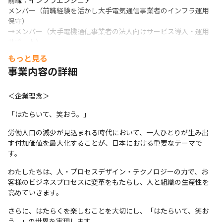
前職：インフラエンジニア

メンバー（前職経験を活かし大手電気通信事業者のインフラ運用
保守） 

→メンバー（大手電機通信事業者の法人向けサービス導入・運用
サポート）

→新規プロジェクトに異動（大手鉄道系グループ会社の情シス支
もっと見る
援業務）
事業内容の詳細
・Cさん（2012年入社）

　前職：営業職

＜企業理念＞
2020年～プロジェクトリーダー（官公庁様向け情シス・システム
マネジメント業務）　

「はたらいて、笑おう。」
→PM／PMO（大規模情シスプロジェクト立ち上げ・運用支援、
労働人口の減少が見込まれる時代において、一人ひとりが生み出
DX推進支援）　

す付加価値を最大化することが、日本における重要なテーマで
→PMO（情報システム部の業務可視化支援）
す。
上記のほか、セキュリティシステム運用やクラウド案件へのステ
わたしたちは、人・プロセスデザイン・テクノロジーの力で、お
ップアップに挑戦している社員もいます！
客様のビジネスプロセスに変革をもたらし、人と組織の生産性を
【同社の特徴】

高めていきます。
・システムの運用業務を標準化：

さらに、はたらくを楽しむことを大切にし、「はたらいて、笑お
　業界標準のITILだけでなく、これまでのプロジェクト運営で培
う。」の世界を実現します。
ってきた独自メソッド「COROPS」をフルに活用し、
