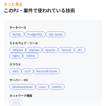
　業務内容：学内システム運用保守、サーバ運用保守・構
もっと見る
築、

このPJ・案件で使われている技術
　　　　　　ユーザーサポート（ヘルプデスク、PCキッ
ティング、アカウント管理など）、マルチメディア運用支
援

データベース
　体制　　：25名

MySQL
PostgreSQL
SQL Server
　使用技術：OS…Windows、Linux、Mac

　　　　　　ミドルウェア…MySQL、PostgreSQL、
ミドルウェア・ツール
DNS、Active Directory、Movable Typeなど

VMware
vSphere
Apache
Tomcat
JP1
　　　　　　クラウド…M365、SPO、Exchange 
nginx
Zabbix
Online、GWS

　　　　　　開発ツール…Power Platform（Power BI、
クラウド
Power Automate、Power Apps）
AWS
GCP
Microsoft Azure
サーバー・OS
WindowsServer
Linux
CentOS
ネットワーク機器
Cisco