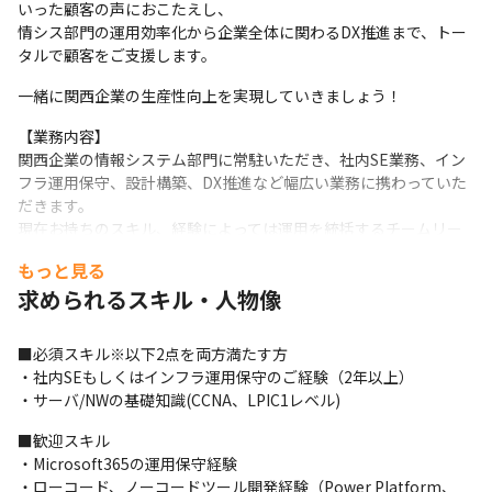
いった顧客の声におこたえし、

情シス部門の運用効率化から企業全体に関わるDX推進まで、トー
タルで顧客をご支援します。
一緒に関西企業の生産性向上を実現していきましょう！
【業務内容】

関西企業の情報システム部門に常駐いただき、社内SE業務、イン
フラ運用保守、設計構築、DX推進など幅広い業務に携わっていた
だきます。

現在お持ちのスキル、経験によっては運用を統括するチームリー
ダーからご着任をお願いすることもあります。

もっと見る
具体的には…

求められるスキル・人物像
・社内SE業務：社内ユーザーの日々のITに関する問合せに対応し
ます。

・インフラ/システム運用保守：社内インフラ(ネットワークやサー
■必須スキル※以下2点を両方満たす方

バ)、システム（基幹、業務）の運用保守を対応します。

・社内SEもしくはインフラ運用保守のご経験（2年以上）

具体例 日々の定型的な作業、アカウント作成など

・サーバ/NWの基礎知識(CCNA、LPIC1レベル)
・インフラ/システム設計構築：社内インフラ(ネットワークやサー
バ)、システム（基幹、業務)の設計構築を対応します。

■歓迎スキル

具体的 基本設計～詳細設計の作成、検証、構築など

・Microsoft365の運用保守経験

・デジタル化、DX推進：社内のデジタル化、DX推進のため、ツー
・ローコード、ノーコードツール開発経験（Power Platform、