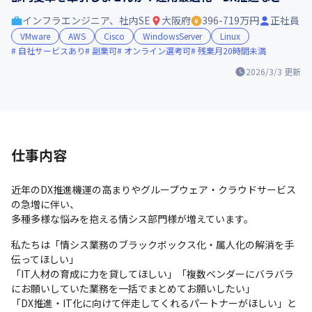
インフラエンジニア、社内SE
大阪府
396-719万円
正社員
VMware
AWS
Cisco
WindowsServer
Linux
自社サービスあり
副業可
オンライン選考可
残業月20時間未満
2026/3/3
更新
仕事内容
近年のDX推進機運の高まりやグループウェア・クラウドサービス
の急増に伴い、

多種多様な悩みを抱える情シス部門様が増えています。
私たちは「情シス業務のブラックボックス化・属人化の解消を手
伝ってほしい」

「IT人材の育成に力を貸してほしい」「複数ベンダーにバラバラ
にお願いしていた業務を一括でまとめてお願いしたい」

「DX推進・IT化に向けて伴走してくれるパートナーがほしい」と