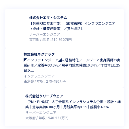
株式会社エマ・システム
【各種PJに参画可能】【面接確約】インフラエンジニア
（設計・構築経験者）／賞与年２回
サーバーエンジニア
東京都
年収 :
510
-
910
万円
株式会社ネグナック
◤インフラエンジニア◢未経験特化／エンジニア出身講師の実
践研修／定着率93.3％／月平均残業時間10.34h／年間休日125
日以上
インフラエンジニア
東京都
年収 :
279
-
480
万円
株式会社クリーブウェア
【PM・PL候補】大手金融系インフラシステム企画・設計・構
築｜賞与実績6.08ヶ月｜月残業平均19h｜離職率4.6%
サーバーエンジニア
大阪府
年収 :
540
-
931
万円