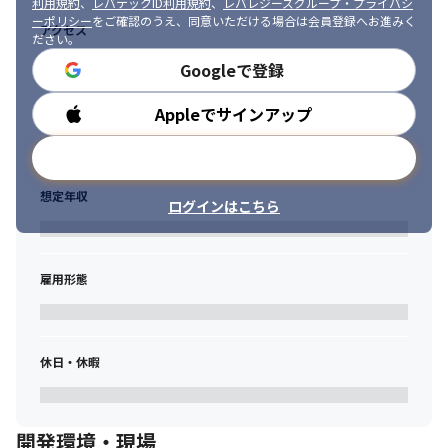
利用規約
、
レバテックID利用規約
、
レバレジーズグループ・プライバシ
(AI、RPA、BIなど)
る環境を探している方、

ーポリシー
をご確認のうえ、同意いただける場合は会員登録へお進みく
アクセス
ネットワークだけ、サーバだけ、ではなく幅広い経験を積み多角
ださい。
◆さまざまな業界業種のお客様をご支援します！

的に顧客に貢献したい方、

Googleで登録
　エンジニアとしての知見を培うことはもちろん、業界ごとの特
技術革新が早い現代において常に変化する顧客の状況やニーズに
性も知ることができます。
合わせて最新のツールや技術に挑戦したい方は

Appleでサインアップ
勤務時間
ぜひご応募ください！一緒に働けることを楽しみにしています！
◆ゆくゆくはIT戦略・企画の立案等もお任せします！

　情シスの上流工程であるIT戦略・IT企画の立案や実行を担うた
メールアドレスで登録
めの人材として必要な能力を身につけられます。
想定年収
■担当職種の変更の範囲：

ログインはこちら
　会社の定める職種（出向を命じることがあり、その場合は出向
先の定める職種）
雇用形態
休日・休暇
開発環境・現場