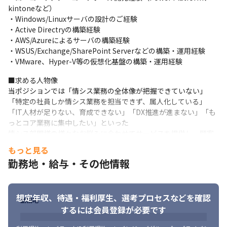
ル選定、導入支援などを対応します。
kintoneなど）

・Windows/Linuxサーバの設計のご経験

【取引先について】

・Active Directryの構築経験

関西の中小～大手企業まで、様々な業界・規模の情シス部門様が
・AWS/Azureによるサーバの構築経験

クライアントです。

・WSUS/Exchange/SharePoint Serverなどの構築・運用経験

（業界例 官公庁、製造業、鉄道、学校法人、不動産、飲食など）

・VMware、Hyper-V等の仮想化基盤の構築・運用経験
社内には複数の情シス案件があるため、案件を越えてナレッジを
共有し合い皆で知見を広げています。

■求める人物像

★チーム制での配属です。リーダーや先輩と共に案件に取り組む
当ポジションでは「情シス業務の全体像が把握できていない」
ことができます。
「特定の社員しか情シス業務を担当できず、属人化している」
「IT人材が足りない、育成できない」「DX推進が進まない」「も
【この仕事のポイント】

っとコア業務に集中したい」といった

◆二人三脚で顧客に貢献できます！

情シス部門様の様々なお悩みに合わせてサービスを提供し、顧客
　顧客とともに、IT戦略における立案・実行支援まで携わること
と共に最適な情シス体制の構築を目指しています。
もっと見る
で顧客全体への課題解決・価値貢献が可能。やりがいもひとしお
です。
勤務地・給与・その他情報
多種多様な顧客のご支援を通じて、ITスキルはもちろん

プロジェクトマネジメント力をはじめとするコンサル要素も磨く
◆テクニカルサポート～システムマネジメントまで幅広く経験で
ことが可能です。
きます！

想定年収、待遇・福利厚生、
選考プロセスなどを確認
　サーバ、ネットワーク、クライアント、アプリケーションなど
勤務地
限られた予算や人員で社内DX推進に尽力した経験があり、情シス
するには会員登録が必要です
複数の領域に携わることができ、

部門様のお悩みについて身をもって感じている方、

　トレンドの技術やツールに触れる機会も積極的に得られます。
経験を活かして、より発展的な仕事や上流工程にチャレンジでき