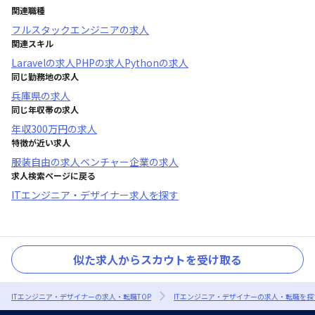
関連職種
フルスタックエンジニア
の求人
関連スキル
Laravel
の求人
PHP
の求人
Python
の求人
同じ勤務地の求人
兵庫県
の求人
同じ年収帯の求人
年収
300万円
の求人
特徴が近い求人
服装自由
の求人
ベンチャー企業
の求人
求人検索ページに戻る
ITエンジニア・デザイナー求人を探す
似た求人からスカウトを受け取る
ITエンジニア・デザイナーの求人・転職TOP
ITエンジニア・デザイナーの求人・転職を探