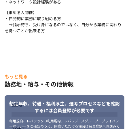
・ネットワーク設計経験がある
【求める人物像】

・自発的に業務に取り組める方

　→指示待ち、受け身になるのではなく、自分から業務に関わり
を持つことが出来る方
もっと見る
勤務地・給与・その他情報
想定年収、待遇・福利厚生、
選考プロセスなどを確認
勤務地
するには会員登録が必要です
利用規約
、
レバテックID利用規約
、
レバレジーズグループ・プライバシ
ーポリシー
をご確認のうえ、同意いただける場合は会員登録へお進みく
アクセス