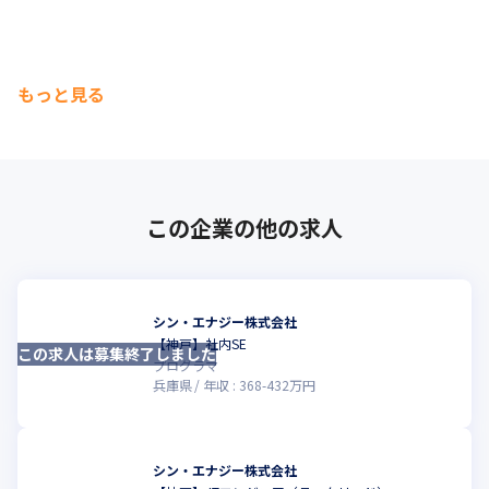
もっと見る
この企業の他の求人
シン・エナジー株式会社
【神戸】社内SE
この求人は募集終了しました
こ
プログラマ
兵庫県
年収 :
368
-
432
万円
シン・エナジー株式会社