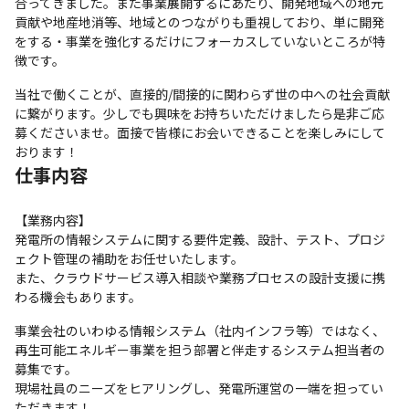
合ってきました。また事業展開するにあたり、開発地域への地元
貢献や地産地消等、地域とのつながりも重視しており、単に開発
をする・事業を強化するだけにフォーカスしていないところが特
徴です。
当社で働くことが、直接的/間接的に関わらず世の中への社会貢献
に繋がります。少しでも興味をお持ちいただけましたら是非ご応
募くださいませ。面接で皆様にお会いできることを楽しみにして
おります！
仕事内容
【業務内容】

発電所の情報システムに関する要件定義、設計、テスト、プロジ
ェクト管理の補助をお任せいたします。

また、クラウドサービス導入相談や業務プロセスの設計支援に携
わる機会もあります。
事業会社のいわゆる情報システム（社内インフラ等）ではなく、

再生可能エネルギー事業を担う部署と伴走するシステム担当者の
募集です。

現場社員のニーズをヒアリングし、発電所運営の一端を担ってい
ただきます！