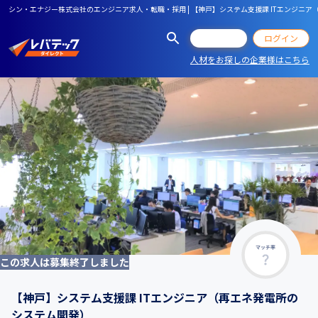
シン・エナジー株式会社のエンジニア求人・転職・採用 | 【神戸】システム支援課 ITエンジニ
会員登録
ログイン
人材をお探しの企業様はこちら
マッチ率
この求人は募集終了しました
【神戸】システム支援課 ITエンジニア（再エネ発電所の
システム開発）