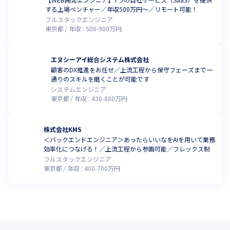
する上場ベンチャー／年収500万円〜／リモート可能！
フルスタックエンジニア
東京都
年収 :
500
-
900
万円
エヌシーアイ総合システム株式会社
顧客のDX推進をお任せ／上流工程から保守フェーズまで一
通りのスキルを磨くことが可能です
システムエンジニア
東京都
年収 :
430
-
880
万円
株式会社KMS
＜バックエンドエンジニア＞あったらいいなをAIを用いて業務
効率化につなげる！／上流工程から参画可能／フレックス制
フルスタックエンジニア
東京都
年収 :
400
-
700
万円