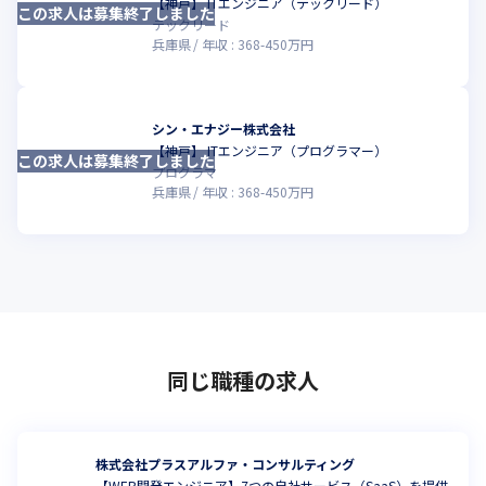
【神戸】 ITエンジニア（テックリード）
この求人は募集終了しました
こ
テックリード
兵庫県
年収 :
368
-
450
万円
シン・エナジー株式会社
【神戸】 ITエンジニア（プログラマー）
この求人は募集終了しました
こ
プログラマ
兵庫県
年収 :
368
-
450
万円
同じ職種の求人
株式会社プラスアルファ・コンサルティング
【WEB開発エンジニア】7つの自社サービス（SaaS）を提供