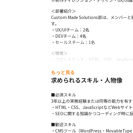
※制作ディレクション・デザイン・UX/U
＜部署紹介＞

Custom Made Solutions部
す。

・UX/UIチーム：2名

・DEVチーム：4名

・セールスチーム：1名
＜環境＞

・フロントエンド：HTML、CSS、JavaScrip
・サーバサイド：PHP

もっと見る
・DB：MySQL

・AdobeCC（Photoshop、Illustrator、D
求められるスキル・人物像
・Microsoft Office（Word、Excel、Power
・コミュニケーションツール：Microsoft Te
■必須スキル

・タスク管理ツール：Wrike
3年以上の実務経験または同等の能力を有する
・HTML・CSS、JavaScriptなどWeb
・SEOに関する知識かつコーディング時に
■歓迎スキル

・CMSツール（WordPress・MovableT