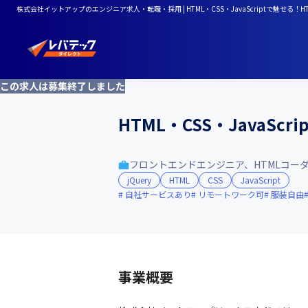
株式会社イットアップのエンジニア求人・転職・採用 | HTML・CSS・JavaScriptで魅せ
この求人は募集終了しました
HTML・CSS・Java
フロントエンドエンジニア、HTMLコー
jQuery
HTML
CSS
JavaScript
自社サービスあり
リモートワーク可
服装自由
事業概要