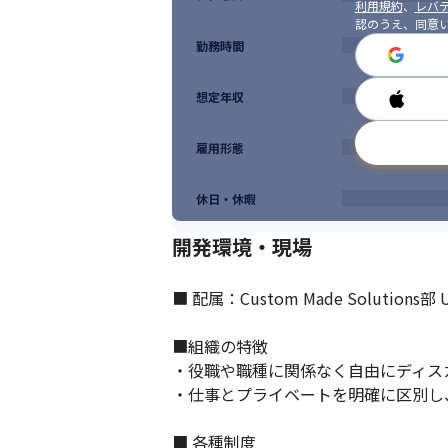
利用規約
、
レバテ
認のうえ、同意
勤務時間
想定年収
雇用形態
休日・休暇
開発環境・現場
■ 配属：Custom Made Solutions部 
■組織の特徴

・役職や職種に関係なく自由にディス
・仕事とプライベートを明確に区別し
■ 各種制度
