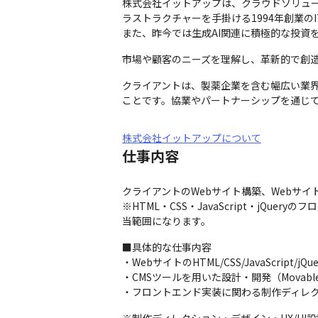
株式会社イットアップは、クラウドソリュー
ラストラクチャーを手掛ける1994年創業のI
また、昨今では生成AI関連に積極的な投資
市場や顧客のニーズを理解し、革新的で創
クライアントは、製薬企業を含む幅広い業
ことです。協業やパートナーシップを通じ
株式会社イットアップについて
仕事内容
クライアントのWebサイト構築、Webサイ
※HTML・CSS・JavaScript・jQuer
当範囲になります。
■具体的な仕事内容

・WebサイトのHTML/CSS/JavaScript/j
・CMSツールを用いた設計・開発（MovableT
・フロントエンド実装に関わる制作ディレ