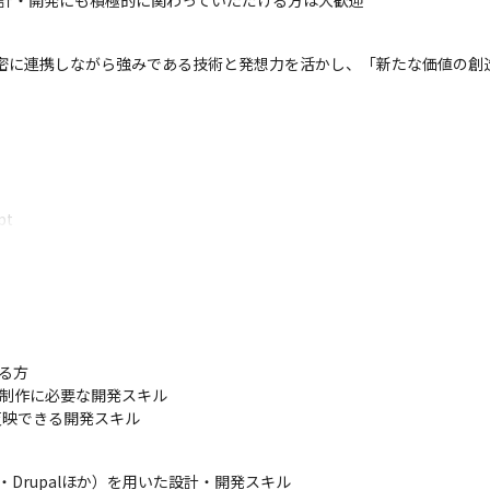
I設計・開発にも積極的に関わっていただける方は大歓迎
は、メンバーと密に連携しながら強みである技術と発想力を活かし、「新たな価
t

reamweaver、Adobe XD）

Point）

ams

方

サイト制作に必要な開発スキル

反映できる開発スキル
ype・Drupalほか）を用いた設計・開発スキル
