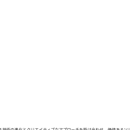
では、ITにおける技術の進化とクリエイティブなアプローチを掛け合わせ、価値