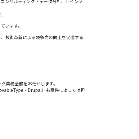
コンサルティング・データ分析、ITインフ
す。
しています。
し、技術革新による競争力の向上を促進する
ング業務全般をお任せします。

vableType・Drupal）も案件によっては担