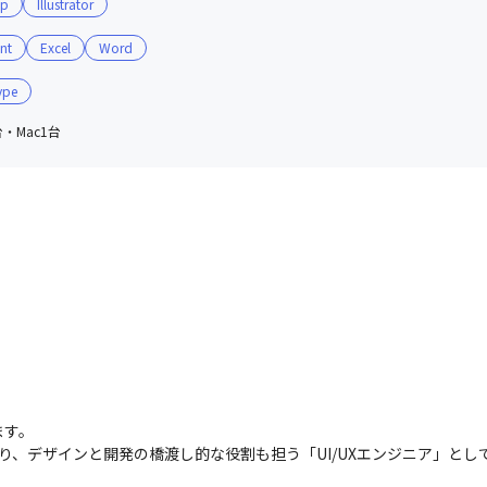
op
Illustrator
nt
Excel
Word
ype
台・Mac1台
す。

より、デザインと開発の橋渡し的な役割も担う「UI/UXエンジニア」と