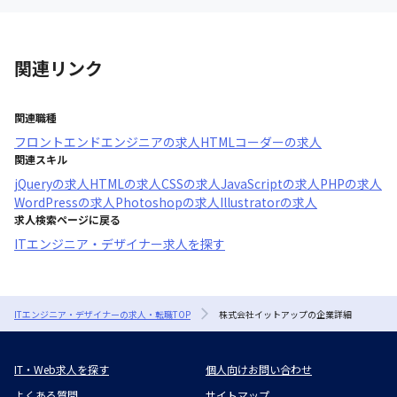
関連リンク
関連職種
フロントエンドエンジニア
の求人
HTMLコーダー
の求人
関連スキル
jQuery
の求人
HTML
の求人
CSS
の求人
JavaScript
の求人
PHP
の求人
WordPress
の求人
Photoshop
の求人
Illustrator
の求人
求人検索ページに戻る
ITエンジニア・デザイナー求人を探す
ITエンジニア・デザイナーの求人・転職TOP
株式会社イットアップの企業詳細
IT・Web求人を探す
個人向けお問い合わせ
よくある質問
サイトマップ