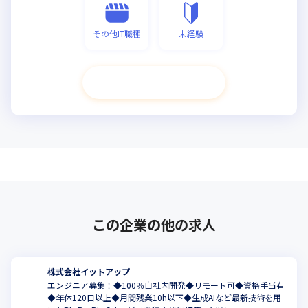
その他IT職種
未経験
次へ進む
この企業の他の求人
株式会社イットアップ
エンジニア募集！◆100％自社内開発◆リモート可◆資格手当有
◆年休120日以上◆月間残業10h以下◆生成AIなど最新技術を用
こ