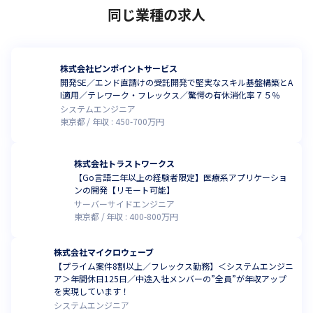
同じ業種の求人
株式会社ピンポイントサービス
開発SE／エンド直請けの受託開発で堅実なスキル基盤構築とA
I適用／テレワーク・フレックス／驚愕の有休消化率７５％
システムエンジニア
東京都
年収 :
450
-
700
万円
株式会社トラストワークス
【Go言語二年以上の経験者限定】医療系アプリケーショ
ンの開発【リモート可能】
サーバーサイドエンジニア
東京都
年収 :
400
-
800
万円
株式会社マイクロウェーブ
【プライム案件8割以上／フレックス勤務】＜システムエンジニ
ア＞年間休日125日／中途入社メンバーの”全員”が年収アップ
を実現しています！
システムエンジニア