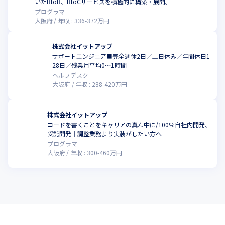
いたBtoB、BtoCサービスを積極的に構築・展開。
プログラマ
大阪府
年収 :
336
-
372
万円
株式会社イットアップ
サポートエンジニア■完全週休2日／土日休み／年間休日1
こ
28日／残業月平均0～1時間
ヘルプデスク
大阪府
年収 :
288
-
420
万円
株式会社イットアップ
コードを書くことをキャリアの真ん中に/100％自社内開発、
こ
受託開発｜調整業務より実装がしたい方へ
プログラマ
大阪府
年収 :
300
-
460
万円