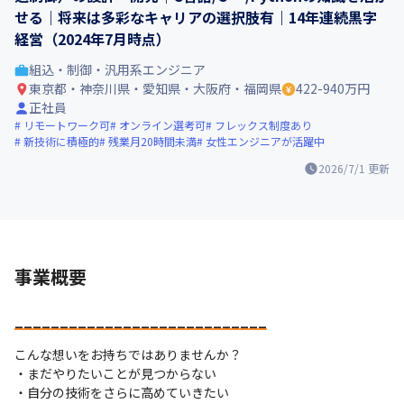
せる｜将来は多彩なキャリアの選択肢有｜14年連続黒字
経営（2024年7月時点）
組込・制御・汎用系エンジニア
東京都・神奈川県・愛知県・大阪府・福岡県
422-940万円
正社員
リモートワーク可
オンライン選考可
フレックス制度あり
新技術に積極的
残業月20時間未満
女性エンジニアが活躍中
2026/7/1
更新
事業概要
__
__
__
__
__
__
__
__
__
__
__
__
__
__
こんな想いをお持ちではありませんか？

・まだやりたいことが見つからない

・自分の技術をさらに高めていきたい
