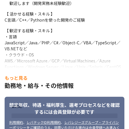
　 歓迎します（開発実務未経験歓迎）
「まずは働いてみて将来を考えていきたい」

 そんな方も大歓迎！
【 活かせる経験・スキル 】

C言語／C++／Pythonを使った開発のご経験
🟧 その３.「安定した働きやすさ」

東証プライム上場企業グループ（2024年2月時点）

【 歓迎する経験・スキル 】

だから、待遇や福利厚生も充実！

・言語

🔸賞与平均が165.98万円（管理職除く）

JavaScript／Java／PHP／C#／Object-C／VBA／TypeScript／
🔸残業代は1分単位で全額支給

VB.NETなど

🔸地域手当・単身赴任手当・帰省手当

・クラウド・OS

　…と多彩な手当

AWS／Microsoft Azure／GCP／Virtual Machines／Azure 
🔸年間休日124日

Functions／Windows Server／Linux／Unix／Solaris／CentOS
🔸残業月平均17.67時間（2025年3月末時点）

／Ubuntuなど

🔸14年連続黒字経営（2024年3月時点）

もっと見る
・DB・NW

「仕事は大事だけど、プライベートも大切にしたい」

勤務地・給与・その他情報
Oracle／MySQL／SQL Server／Cisco／YAMAHA／Allied Telesis
 そんな方が安心して働ける環境です！
／マカフィー／トレンドマイクロなど
🟨 その４.「学びながらステップアップ」

■ 歓迎する人物像（以下いずれかに当てはまる方）

「興味はあるけど、スキルに自信がない…」という方も大丈夫！

想定年収、待遇・福利厚生、
選考プロセスなどを確認
勤務地
・積極性…派遣エンジニアとして、客先就業するため

当社では、 未経験から学べる研修 も充実。

するには会員登録が必要です
　　　　　客先社員に対し提案、アドバイスも行います

☟今回は研修の一例をご紹介

・折衝能力…社内外、関係部署との打ち合わせ対応
📌 Python入門講座で、

利用規約
、
レバテックID利用規約
、
レバレジーズグループ・プライバシ
基礎から実践までしっかりサポート！

ーポリシー
をご確認のうえ、同意いただける場合は会員登録へお進みく