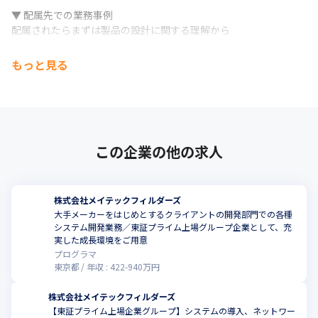
▼ 配属先での業務事例

配属されたらまずは製品の設計に関する理解から

始めていただきます。

教育担当の先輩と共にOJTにて評価作業、

もっと見る
改修作業に関わりながら、

環境、業務、仕様・機能、レポート作成などを

レクチャーいたします。

その後、適正を見ながら徐々に

お任せする業務の範囲を広げ、

この企業の他の求人
機能ブロックの設計からプログラミング、

テスト対応まで一貫してお任せいたします。

もちろんはじめは上長からレビューを実施しますが、

最終的にはレビューの主催者側になっていただきます。

株式会社メイテックフィルダーズ
※あくまでも一例となりますので

大手メーカーをはじめとするクライアントの開発部門での各種
　配属先により異なる場合がございます。
システム開発業務／東証プライム上場グループ企業として、充
実した成長環境をご用意
プログラマ
東京都
年収 :
422
-
940
万円
株式会社メイテックフィルダーズ
【東証プライム上場企業グループ】システムの導入、ネットワー