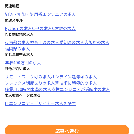
関連職種
組込・制御・汎用系エンジニア
の求人
関連スキル
Python
の求人
C++
の求人
C言語
の求人
同じ勤務地の求人
東京都
の求人
神奈川県
の求人
愛知県
の求人
大阪府
の求人
福岡県
の求人
同じ年収帯の求人
年収
400万円
の求人
特徴が近い求人
リモートワーク可
の求人
オンライン選考可
の求人
フレックス制度あり
の求人
新技術に積極的
の求人
残業月20時間未満
の求人
女性エンジニアが活躍中
の求人
求人検索ページに戻る
ITエンジニア・デザイナー求人を探す
応募へ進む