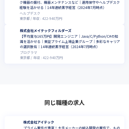
ク機器の据付、機器メンテナンスなど｜運用保守やヘルプデスク
経験を活かせる｜14年連続黒字経営（2024年7月時点）
ヘルプデスク
東京都
年収 :
422
-
940
万円
株式会社メイテックフィルダーズ
【平均賞与165万円】開発エンジニア｜Java/C/Python/C#の知
識を活かせる｜東証プライム上場企業グループ｜多彩なキャリア
の選択肢有｜14年連続黒字経営（2024年7月時点）
プログラマ
東京都
年収 :
422
-
940
万円
同じ職種の求人
株式会社アイテック
プライム案件が豊富！大手メーカーの組込開発の案件で、もの