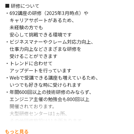
■ 研修について

※過去3ヶ月以内に弊社にご応募いただいている場合は今回のご応
募の受付を致しかねます。

・692講座の研修（2025年3月時点）や

　予めご理解・ご容赦いただけますようお願いいたします。

　キャリアサポートがあるため、

＿＿＿＿＿＿＿＿＿＿＿＿＿＿＿＿＿＿＿＿＿＿＿
　未経験の方でも

　安心して挑戦できる環境です

【変更の範囲】当社の定める業務。詳細は就業条件明示書に記
・ビジネスマナーやクレーム対応力向上、

載。
　仕事力向上などさまざまな研修を

　受けることができます

・トレンドに合わせて

　アップデートを行っています

・Webで受講できる講座も増えているため、

　いつでも好きな時に受けられます

・年間600回以上の技術研修のみならず、

　エンジニア主催の勉強会も800回以上

　開催されております。

　大型研修センターは1ヵ所、

　その他研修施設は11カ所あります。

・エンジニア出身者が

もっと見る