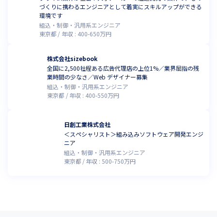
づくりに携わるエンジニアとして着実にスキルアップができる
環境です
組込・制御・汎用系エンジニア
東京都
年収 :
400
-
650
万円
株式会社sizebook
全国に2,500社程ある広告代理店の上位1%／業界屈指の残
業時間の少なさ／Web デザイナー募集
組込・制御・汎用系エンジニア
東京都
年収 :
400
-
550
万円
日創工業株式会社
＜スペシャリスト＞組み込みソフトウェア開発エンジ
ニア
組込・制御・汎用系エンジニア
東京都
年収 :
500
-
750
万円