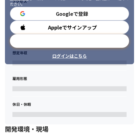
アクセス
ださい。
≪受講者の声≫

🗣基本的なコードの書き方を中心に説明を受け、

Googleで登録
　終盤に演習問題を解きました。

　業務では「C#」で開発を行っているため、

Appleでサインアップ
勤務時間
　Pythonのコードの書き方に戸惑いがあったが、

　説明を聞いている内に理解できるようになった。

メールアドレスで登録
🗣Pythonを業務で使う機会が増える中、

　環境構築の手間が課題でしたが、

想定年収
ログインはこちら
　ブラウザ上で実行できる方法を学び感動！

　参加者の熱意を見てPythonへの期待を実感し、

　続編企画を考えたいと思います。

実際の仕事に活かせる学びをサポートします！

雇用形態
※教育・研修制度詳細

https://www.m-fielders.co.jp/service/study/

＿＿＿＿＿＿＿＿＿＿＿＿＿＿＿＿＿＿＿＿＿＿＿
休日・休暇
・・・いかがでしょうか？

その他のスキルアップできる環境や

充実の福利厚生については

下記にも記載しておりますのでぜひご覧ください。

開発環境・現場
＿＿＿＿＿＿＿＿＿＿＿＿＿＿＿＿＿＿＿＿＿＿＿