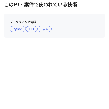
　カリキュラムを作成しており、

このPJ・案件で使われている技術
　「エンジニアとしての市場価値」を

　いかに高めるかを追求し続けます

プログラミング言語
■ 評価について

Python
C++
C言語
・技術の向上/仕事に取り組む姿勢／

　クライアント評価などを反映した

　明確な⼈事評価システムを採⽤しています

・基本給決定のもととなるグレードは

　6段階に分かれています

・グレードは、顧客への貢献度や資格取得、

　研修参加などの実績をポイント換算し、

　要件を満たすと昇格できます

■ 現場・社員の雰囲気

・20代のメンバーの割合が約43％、

　30代が約31％、40代が約16％、

　50代が約7％、60代のメンバーも

　在籍しており、
