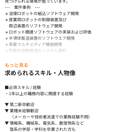
見つけられる環境が整っています。

---　案件事例　---

🔹溶接ロボットの組込ソフトウェア開発

🔹産業用ロボットの制御装置及び

　周辺装置のソフトウェア開発

🔹ロボット関連ソフトウェアの実装および評価

🔹半導体製造装置のソフトウエア開発

🔹車載マルチメディア機器開発

🔹列車内自動放送のシステム設計

🔹農機・建機の組込ソフトウェア開発

🔹工作機械の組込ソフトウェア開発

もっと見る
🔹車載用制御機器及び管理システム開発

求められるスキル・人物像
🔹船舶用監視制御装置の組込ソフトウェア開発

🔹半導体露光装置の組込ソフトウェア設計
■必須スキル / 経験

🟩 その２.「あなたに寄り添うサポート体制」

・1年以上の職務内容に関連する経験
「いま自分に足りないスキルってなに？」

▼ 第二新卒歓迎

「この仕事、自分に向いてる？」など、

▼ 業種未経験歓迎

就業後も専任の営業担当がサポート！

　 （メーカーや技術者派遣での業務経験不問）

経験豊富な担当者が、

▼ 情報系、機械系、電気系、数理物系など

あなたの希望や悩みを聞きながら

　 理系の学部・学科を卒業された方も

ピッタリのキャリアを一緒に考えます。
