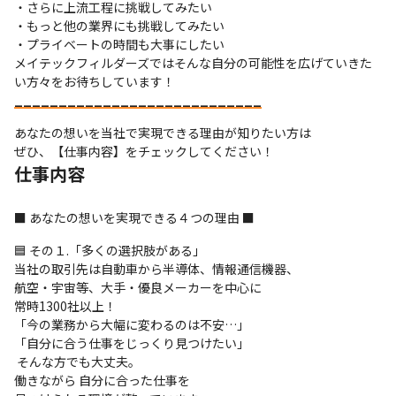
・さらに上流工程に挑戦してみたい

・もっと他の業界にも挑戦してみたい

・プライベートの時間も大事にしたい

メイテックフィルダーズではそんな自分の可能性を広げていきた
__
__
__
__
__
__
__
__
__
__
__
__
__
__
あなたの想いを当社で実現できる理由が知りたい方は

ぜひ、【仕事内容】をチェックしてください！
仕事内容
■ あなたの想いを実現できる４つの理由 ■
🟦 その１.「多くの選択肢がある」

当社の取引先は自動車から半導体、情報通信機器、

航空・宇宙等、大手・優良メーカーを中心に

常時1300社以上！

「今の業務から大幅に変わるのは不安…」

「自分に合う仕事をじっくり見つけたい」

 そんな方でも大丈夫。

働きながら 自分に合った仕事を
