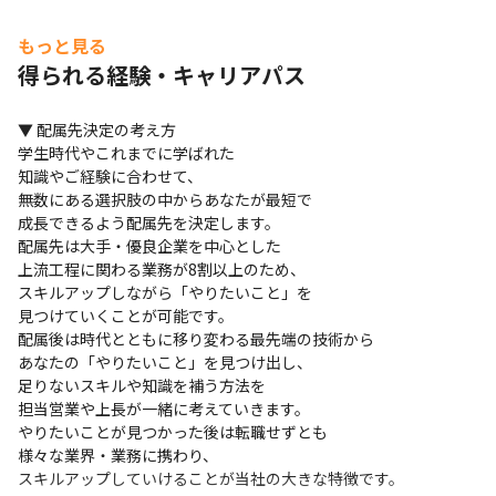
　若手を中心に幅広い年代層のエンジニアが

　活躍しています（2024年3月時点）

もっと見る
・「女性活躍推進の広場」という取り組みを

得られる経験・キャリアパス
　実施し、女性エンジニアの活躍を

　支援しています

▼ 配属先決定の考え方

・女性の管理職や役員も在籍しています

学生時代やこれまでに学ばれた

・「残業が減った」という転職者が多くおり、

知識やご経験に合わせて、

　プライベートの時間をしっかり

無数にある選択肢の中からあなたが最短で

　確保することができる環境です

成長できるよう配属先を決定します。

配属先は大手・優良企業を中心とした

・中途入社のメンバーは、各種メーカーや

上流工程に関わる業務が8割以上のため、

　受託開発、他社の技術者派遣と

スキルアップしながら「やりたいこと」を

　さまざまな業界の勤務経験があります

見つけていくことが可能です。

・先輩エンジニアが講師となっている

配属後は時代とともに移り変わる最先端の技術から

　勉強会もあり、エンジニア同士の交流が

あなたの「やりたいこと」を見つけ出し、

　盛んな職場です
足りないスキルや知識を補う方法を

担当営業や上長が一緒に考えていきます。

やりたいことが見つかった後は転職せずとも

様々な業界・業務に携わり、

スキルアップしていけることが当社の大きな特徴です。