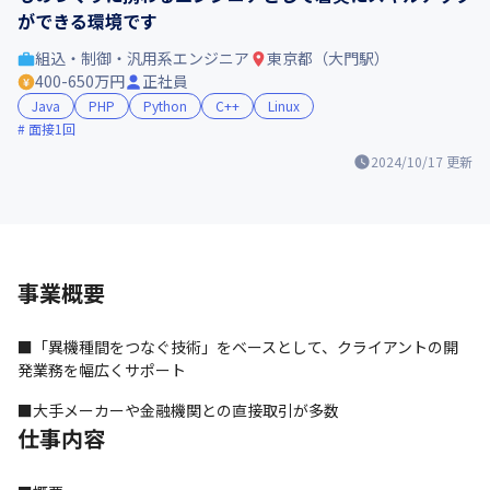
ができる環境です
組込・制御・汎用系エンジニア
東京都（大門駅）
400-650万円
正社員
Java
PHP
Python
C++
Linux
面接1回
2024/10/17
更新
事業概要
■「異機種間をつなぐ技術」をベースとして、クライアントの開
発業務を幅広くサポート
■大手メーカーや金融機関との直接取引が多数
仕事内容