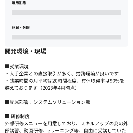
雇用形態
休日・休暇
開発環境・現場
■就業環境

・大手企業との直接取引が多く、労務環境が良いです

・残業時間の月平均は20時間程度、有休取得率は90%を
越えております（2023年4月時点）

■配属部署：システムソリューション部

アプリケーション開発からシステムインフラの運用・保守まで対
応します。
■ 研修制度

外部研修メニューを用意しており、スキルアップの為の外
部講習、動画研修、eラーニング等、自由に受講していた