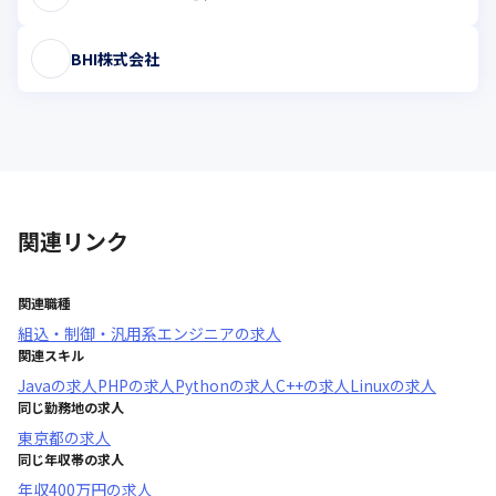
BHI株式会社
関連リンク
関連職種
組込・制御・汎用系エンジニア
の求人
関連スキル
Java
の求人
PHP
の求人
Python
の求人
C++
の求人
Linux
の求人
同じ勤務地の求人
東京都
の求人
同じ年収帯の求人
年収
400万円
の求人