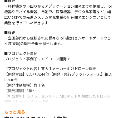
■概要

・各種機器の下回りからアプリケーション開発までを網羅し、IoT
機器やモバイル機器、自動車、医療機器、デジタル家電など、幅
広い分野での先進システム開発事業の組込開発エンジニアとして
業務を行っていただきます
■詳細

・企画部門から依頼された様々なIoT機器(センサーやゲートウェ
イ装置等)の開発全般を担当します。
■プロジェクト事例

プロジェクト事例①：＜ドローン開発＞
【プロジェクト内容】某大手メーカー向けドローン開発

【開発言語】C,C++,ASM 他【開発・実行プラットフォーム】組込
Linux 他

【開発体制規模】数十名

【開発期間】3年～

【担当業務】カメラ、センサー、AIロボットを搭載したドローン
開発のドライバ部分を担当。
もっと見る
プロジェクト事例②：＜XR関連技術研究開発＞