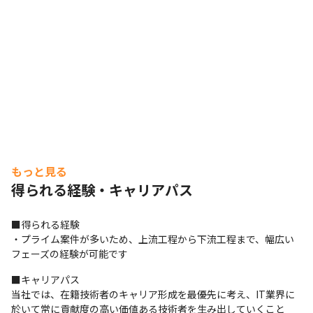
・Cisco CCNA各種(2資格目以降は半額支給)　126,000円

・AWS Associate各種　146,000円

・AWS Professional各種　418,000円
もっと見る
得られる経験・キャリアパス
■得られる経験

・プライム案件が多いため、上流工程から下流工程まで、幅広い
フェーズの経験が可能です
■キャリアパス

当社では、在籍技術者のキャリア形成を最優先に考え、IT業界に
於いて常に貢献度の高い価値ある技術者を生み出していくこと