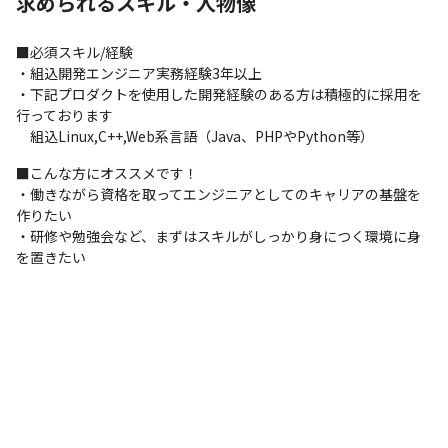
求められるスキル・人物像
【プロジェクト内容】VR/ARヘッドマウントディスプレイ向けFW
開発、評価用アプリケーション開発、パフォーマンス計測など

■必須スキル/経験

【開発言語】C++、C#、Java/Python他

・組込開発エンジニア実務経験3年以上

【開発プラットフォーム】Windows、Android、Unreal 
・下記プロダクトを使用した開発経験のある方は積極的に採用を
Engine/Unity

行っております

【開発体制】4〜10名程度

　組込Linux,C++,Web系言語（Java、PHPやPython等）
【開発期間】4年～

【担当業務】VR/ARヘッドマウントディスプレイ向けFW開発およ
■こんな方にオススメです！

び

・働きながら資格を取ってエンジニアとしてのキャリアの基盤を
Unreal Engine/Unityを使用した評価用アプリケーション開発な
作りたい

ど
・研修や勉強会など、まずはスキルがしっかり身につく環境に身
を置きたい
■この仕事の面白み、魅力

・創業25年を超え、大手メーカーや金融機関と直接取引が多数あ
ります

・アプリケーション〜システムインフラをワンストップで提供す
ることが可能です