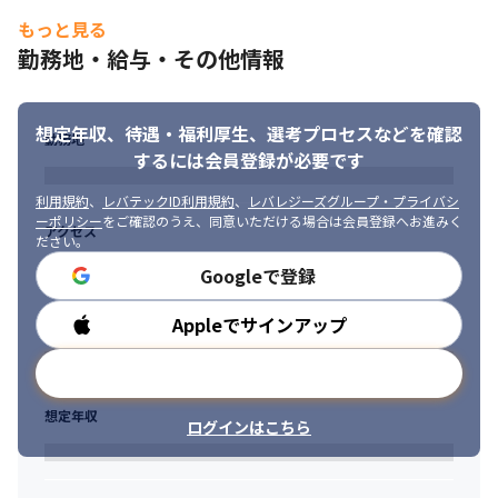
もっと見る
勤務地・給与・その他情報
想定年収、待遇・福利厚生、
選考プロセスなどを確認
勤務地
するには会員登録が必要です
利用規約
、
レバテックID利用規約
、
レバレジーズグループ・プライバシ
ーポリシー
をご確認のうえ、同意いただける場合は会員登録へお進みく
アクセス
ださい。
Googleで登録
Appleでサインアップ
勤務時間
メールアドレスで登録
社員数が1000名以上の大手企業を中心にシステムを開発します。
想定年収
ログインはこちら