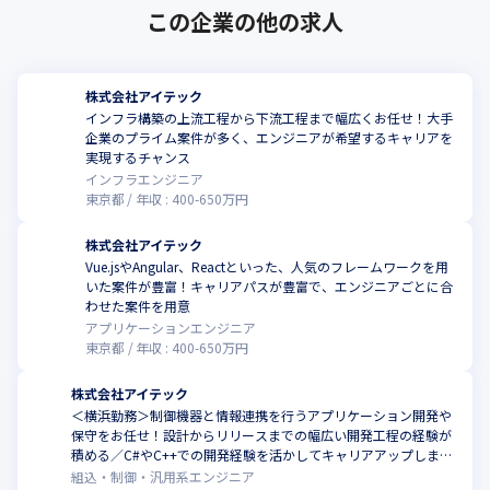
この企業の他の求人
株式会社アイテック
インフラ構築の上流工程から下流工程まで幅広くお任せ！大手
企業のプライム案件が多く、エンジニアが希望するキャリアを
実現するチャンス
インフラエンジニア
東京都
年収 :
400
-
650
万円
株式会社アイテック
Vue.jsやAngular、Reactといった、人気のフレームワークを用
いた案件が豊富！キャリアパスが豊富で、エンジニアごとに合
わせた案件を用意
アプリケーションエンジニア
東京都
年収 :
400
-
650
万円
株式会社アイテック
＜横浜勤務＞制御機器と情報連携を行うアプリケーション開発や
保守をお任せ！設計からリリースまでの幅広い開発工程の経験が
積める／C#やC++での開発経験を活かしてキャリアアップしませ
んか
組込・制御・汎用系エンジニア