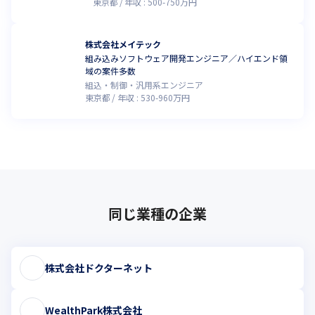
東京都
年収 :
500
-
750
万円
株式会社メイテック
組み込みソフトウェア開発エンジニア／ハイエンド領
域の案件多数
組込・制御・汎用系エンジニア
東京都
年収 :
530
-
960
万円
同じ業種の企業
株式会社ドクターネット
WealthPark株式会社