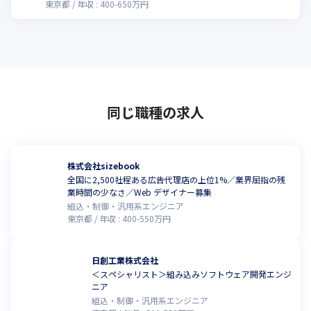
東京都
年収 :
400
-
650
万円
同じ職種の求人
株式会社sizebook
全国に2,500社程ある広告代理店の上位1%／業界屈指の残
業時間の少なさ／Web デザイナー募集
組込・制御・汎用系エンジニア
東京都
年収 :
400
-
550
万円
日創工業株式会社
＜スペシャリスト＞組み込みソフトウェア開発エンジ
ニア
組込・制御・汎用系エンジニア