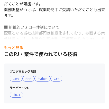
だくことが可能です。

業務調整がつけば、就業時間中に受講いただくことも出来
ます。

■ 組織的フォロー体制について

配属となる当社技術部門は組織化されており、参画する案
件は違っても、上長や先輩社員、同僚等からのフォローを
求めることが出来ます。

もっと見る
営業担当者からのフォローもあり、多方向からのフォロー
このPJ・案件で使われている技術
体制を築いています。

■ 資格取得支援

プログラミング言語
資格取得者には一時金を支給しております。

Java
PHP
Python
C++
(一部例)

・Python3 エンジニア認定基礎試験合格者　50,000円

サーバー・OS
・Oracle Certified Java Programmer Gold　282,000円

Linux
・ORACLE MASTER Gold Oracle Database　554,000円

・LPI-Japan LinuC レベル３各種(2資格目以降は半額支
給)　408,000円
