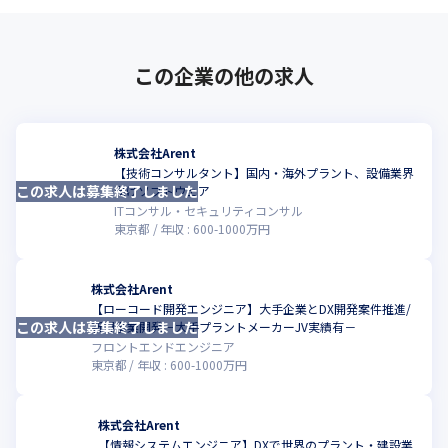
この企業の他の求人
株式会社Arent
【技術コンサルタント】国内・海外プラント、設備業界
この求人は募集終了しました
こ
向けソフトウェア
ITコンサル・セキュリティコンサル
東京都
年収 :
600
-
1000
万円
株式会社Arent
【ローコード開発エンジニア】大手企業とDX開発案件推進/
この求人は募集終了しました
こ
新規事業開発－大手プラントメーカーJV実績有－
フロントエンドエンジニア
東京都
年収 :
600
-
1000
万円
株式会社Arent
【情報システムエンジニア】DXで世界のプラント・建設業