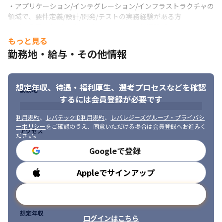
・アプリケーション/インテグレーション/インフラストラクチャの
領域で、要件定義/設計/開発/テストの実務経験がある方

・AIを活用したプロジェクトのマネジメント経験がある方

・コンサルティング事業会社/SIer企業/一般的な事業会社におい
もっと見る
て、10名以上の部下をマネジメントした経験がある方

勤務地・給与・その他情報
・ユーザーサイドに立った業務設計を主導した経験がある方
■ 求める人物像

想定年収、待遇・福利厚生、
選考プロセスなどを確認
・プロジェクトの目的・ゴールを明確に理解し、適切なアプロー
勤務地
チ方法に落とし込んだ提案ができる方

するには会員登録が必要です
・長期的にクライアントと良好な関係を築き、信頼を得ることが
できる方

利用規約
、
レバテックID利用規約
、
レバレジーズグループ・プライバシ
ーポリシー
をご確認のうえ、同意いただける場合は会員登録へお進みく
・ご自身がリードしているプロジェクトのチームビルディングお
アクセス
ださい。
よびチーム/メンバー間のコンフリクトの解決に対して効果的な施
策を立てて実行に移すことができる方

Googleで登録
・複雑な概念を分かりやすく伝え、効果的なプレゼンテーション
を行うことができる方

Appleでサインアップ
勤務時間
・特定の業界業種の知見、またはプロジェクトマネジメント/ITソ
リューションにおける深い専門知識を持っている方
メールアドレスで登録
想定年収
ログインはこちら