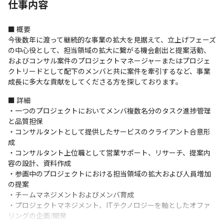
仕事内容
■ 概要

今後数年に渡って継続的な事業の拡大を見据えて、立上げフェーズ
の中心役として、担当領域の拡大に繋がる機会創出と提案活動、
およびコンサル案件のプロジェクトマネージャーまたはプロジェ
クトリードとして配下のメンバと共に案件を牽引するなど、事業
成長に多大な貢献をしてくださる方を探しております。
■ 詳細

・一つのプロジェクトにおいてメンバ複数名分のタスク進捗管理
と品質担保

・コンサルタントとして提供したサービスのクライアント合意形
成

・コンサルタント上位職として営業サポート、リサーチ、提案内
容の設計、資料作成

・参画中のプロジェクトにおける担当領域の拡大および人員増加
の提案

・チームマネジメントおよびメンバ育成

・プロジェクトマネジメント、ITテクノロジーを軸としたオファ
リングの企画/開発