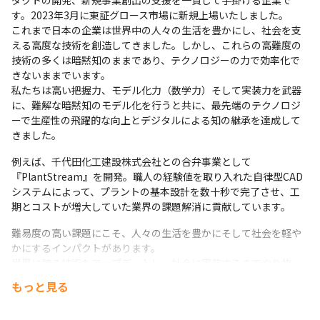
ダクトの開発、新規事業創出の支援を一貫して手掛ける企業で
す。2023年3月に東証グロース市場に新規上場いたしました。

これまで日本の企業は世界中の人々の生活を豊かにし、社会を支
える高度な技術を創造してきました。しかし、これらの高難度の
技術の多くは暗黙知のままであり、テクノロジーの力で効率化で
きないままでいます。

私たちは高い把握力、モデル化力（数学力）そして実装力を武器
に、難解な暗黙知のモデル化を行うと共に、最先端のテクノロジ
ーで生産性の飛躍的な向上とデジタルによる知の継承を達成して
きました。
例えば、千代田化工建設株式会社との合弁事業として
『PlantStream』を開発。職人の経験値を取り入れた自律型CAD
システムによって、プラントの基本設計を数十秒で完了させ、工
期とコストが増大していた業界の課題解消に貢献しています。
難易度の高い課題にこそ、人々の生活を豊かにそして社会を軽や
かにするインパクトがあります。

世界に誇る技術をアップデートし、社会に実装するまでやり抜
く。

もっと見る
それが私たちの役割です。