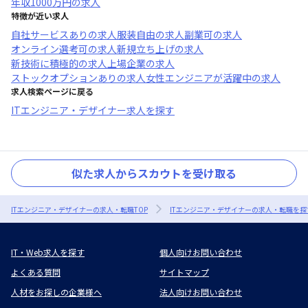
年収
1000万円
の求人
特徴が近い求人
自社サービスあり
の求人
服装自由
の求人
副業可
の求人
オンライン選考可
の求人
新規立ち上げ
の求人
新技術に積極的
の求人
上場企業
の求人
ストックオプションあり
の求人
女性エンジニアが活躍中
の求人
求人検索ページに戻る
ITエンジニア・デザイナー求人を探す
似た求人からスカウトを受け取る
ITエンジニア・デザイナーの求人・転職TOP
ITエンジニア・デザイナーの求人・転職を探
IT・Web求人を探す
個人向けお問い合わせ
よくある質問
サイトマップ
人材をお探しの企業様へ
法人向けお問い合わせ