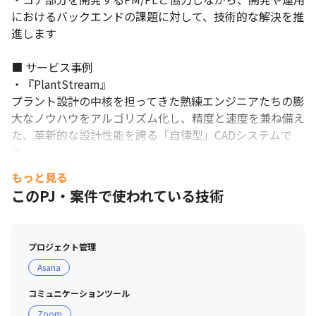
におけるバックエンドの課題に対して、技術的な解決を推
進します

■ サービス事例

・『PlantStream』

プラント設計の中核を担ってきた熟練エンジニアたちの膨
大なノウハウをアルゴリズム化し、精度と速度を兼ね備え
た、革新的な設計性能を誇る「自律型」CADシステムで
す。

https://arent3d.com/product/

もっと見る
このPJ・案件で使われている技術
・『LightningBIM 自動配筋』

配筋の⼯数を最⼤90%削減することが可能なAutodesk 
Revitプラグインです。Arent自社プロダクトとして開発し
プロジェクト管理
ています。

Asana
https://lightningbim.com
コミュニケーションツール
Zoom