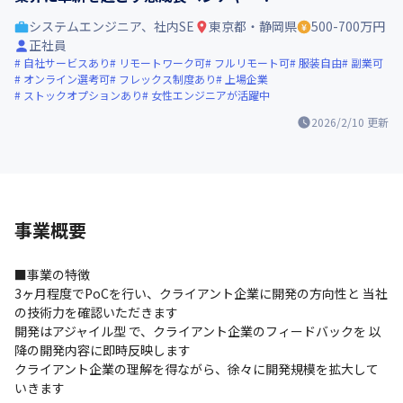
システムエンジニア、社内SE
東京都・静岡県
500-700万円
正社員
自社サービスあり
リモートワーク可
フルリモート可
服装自由
副業可
オンライン選考可
フレックス制度あり
上場企業
ストックオプションあり
女性エンジニアが活躍中
2026/2/10
更新
事業概要
■事業の特徴

3ヶ月程度でPoCを行い、クライアント企業に開発の方向性と 当社
の技術力を確認いただきます

開発はアジャイル型 で、クライアント企業のフィードバックを 以
降の開発内容に即時反映します

クライアント企業の理解を得ながら、徐々に開発規模を拡大して
いきます