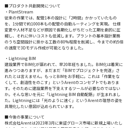
■プロダクト共創開発について

・PlantStream

従来の作業では、配管1本の設計に「2時間」かかっていたもの
を、1分間で約1000本もの配管の自動ルーティングを実現。 仕様
変更や人材不足などが原因で長期化しがちだった工期を劇的に圧
縮し、それに伴いコストも低減します。プラントの基本設計業務
のうち空間設計に掛かる工数の80%程度を削減し、今までの約5倍
の速度で3Dモデル作成が可能となりました。
・Lightning BIM

建設業界でBIM化が謳われて、早20年経ちました。BIM化は着実に
進みつつありますが、まだまだ「BIMでプロジェクトを完遂」さ
れたとは言えません。もっとBIMをお手軽に。これは「作業をな
くして、創造性をのこす」というArentのコンセプトでもありま
す。そのために建設業界を下支えするツールが必要なのではない
か。そんな思いを元に「Lightning BIM 自動配筋」が生まれまし
た。Lightningには「光のように速く」というArentの理想の姿を
具現化したい意図が込められています。
■今後の事業について

株式会社Arentは2023年3月に東証グロース市場に新規上場いたし