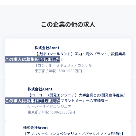
この企業の他の求人
株式会社Arent
【技術コンサルタント】国内・海外プラント、設備業界
この求人は募集終了しました
こ
向けソフトウェア
ITコンサル・セキュリティコンサル
東京都
年収 :
600
-
1000
万円
株式会社Arent
【ローコード開発エンジニア】大手企業とDX開発案件推進/
この求人は募集終了しました
こ
新規事業開発－大手プラントメーカーJV実績有－
サーバーサイドエンジニア
東京都
年収 :
600
-
1000
万円
株式会社Arent
【アプリケーションスペシャリスト／バックオフィス系特化】