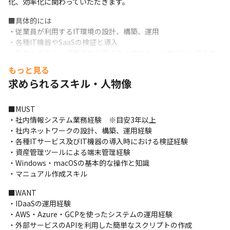
化、効率化に関わっていただきます。
■具体的には

・従業員が利用するIT環境の設計、構築、運用

・各種IT機器やSaaSの検証と導入

・社内システム、IT機器を利用する上でのルールやマニュアルの
整備

もっと見る
・IT資産管理（PC、スマートデバイス、ソフトウェア、アカウン
求められるスキル・人物像
ト管理等）

・社内ネットワーク、端末のモニタリング

・社内システムに関するSaaSベンダーや販社とのやり取り

■MUST

・社内ヘルプデスク

・社内情報システム業務経験　※目安3年以上

・従業員のITを使った業務効率向上の支援

・社内ネットワークの設計、構築、運用経験

・新技術の社内適用への評価、上申
・各種ITサービス及びIT機器の導入時における検証経験

・資産管理ツールによる端末管理経験

・Windows・macOSの基本的な操作と知識

・マニュアル作成スキル
■WANT

・IDaaSの運用経験

・AWS・Azure・GCPを使ったシステムの運用経験

・外部サービスのAPIを利用した簡単なスクリプトの作成
