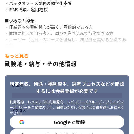
・バックオフィス業務の効率化支援

・ISMS構築、運用経験
■求める人物像

・IT業界への興味関心が高く、意欲的である方

・問題に対して自ら考え、周りを巻き込んで行動できる方

・ユーザー（社員）のニーズを理解し、満足度を高める意識のあ
る方
もっと見る
勤務地・給与・その他情報
想定年収、待遇・福利厚生、
選考プロセスなどを確認
勤務地
するには会員登録が必要です
利用規約
、
レバテックID利用規約
、
レバレジーズグループ・プライバシ
ーポリシー
をご確認のうえ、同意いただける場合は会員登録へお進みく
アクセス
ださい。
Googleで登録