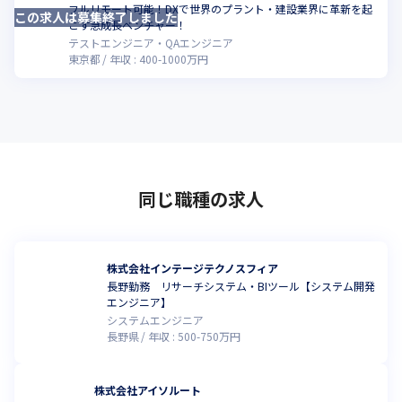
フルリモート可能！DXで世界のプラント・建設業界に革新を起
この求人は募集終了しました
こ
こす急成長ベンチャー！
テストエンジニア・QAエンジニア
東京都
年収 :
400
-
1000
万円
同じ職種の求人
株式会社インテージテクノスフィア
長野勤務 リサーチシステム・BIツール【システム開発
エンジニア】
システムエンジニア
長野県
年収 :
500
-
750
万円
株式会社アイソルート