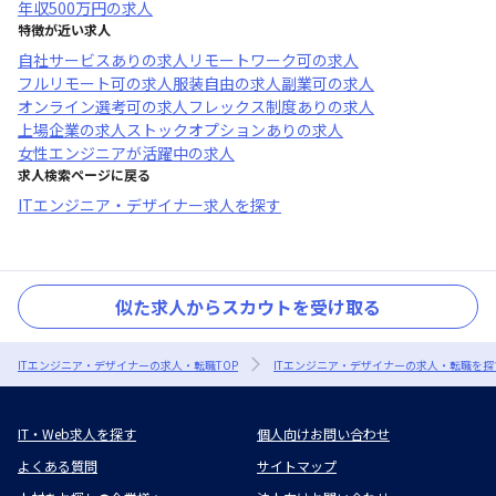
年収
500万円
の求人
特徴が近い求人
自社サービスあり
の求人
リモートワーク可
の求人
フルリモート可
の求人
服装自由
の求人
副業可
の求人
オンライン選考可
の求人
フレックス制度あり
の求人
上場企業
の求人
ストックオプションあり
の求人
女性エンジニアが活躍中
の求人
求人検索ページに戻る
ITエンジニア・デザイナー求人を探す
似た求人からスカウトを受け取る
ITエンジニア・デザイナーの求人・転職TOP
ITエンジニア・デザイナーの求人・転職を探
IT・Web求人を探す
個人向けお問い合わせ
よくある質問
サイトマップ