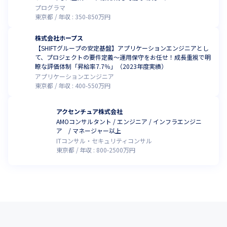
プログラマ
東京都
年収 :
350
-
850
万円
株式会社ホープス
【SHIFTグループの安定基盤】アプリケーションエンジニアとし
て、プロジェクトの要件定義～運用保守をお任せ！成長重視で明
瞭な評価体制「昇給率7.7％」（2023年度実績）
アプリケーションエンジニア
東京都
年収 :
400
-
550
万円
アクセンチュア株式会社
AMOコンサルタント / エンジニア / インフラエンジニ
ア / マネージャー以上
ITコンサル・セキュリティコンサル
東京都
年収 :
800
-
2500
万円