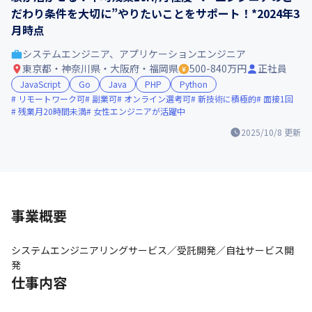
だわり条件を大切に”やりたいことをサポート！*2024年3
月時点
システムエンジニア、アプリケーションエンジニア
東京都・神奈川県・大阪府・福岡県
500-840万円
正社員
JavaScript
Go
Java
PHP
Python
リモートワーク可
副業可
オンライン選考可
新技術に積極的
面接1回
残業月20時間未満
女性エンジニアが活躍中
2025/10/8
更新
事業概要
システムエンジニアリングサービス／受託開発／自社サービス開
発
仕事内容