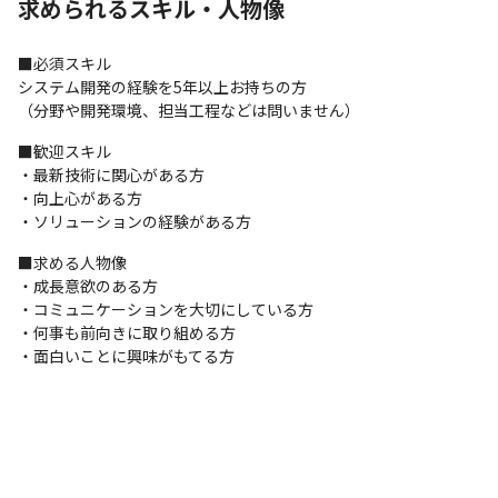
求められるスキル・人物像
❙使用する言語例

─────

■必須スキル

Java Python PHP JavaScript Go Kotlin Swift C言語 C# C++ Ruby 
システム開発の経験を5年以上お持ちの方

HTML CSS VB.NET  TypeScript
（分野や開発環境、担当工程などは問いません）
❙弊社の魅力

■歓迎スキル

─────

・最新技術に関心がある方

■エンジニア本人が案件を希望・選択

・向上心がある方

システムの種類や活かしたいスキル、勤務地、残業状況など詳細
・ソリューションの経験がある方
をヒアリングしています。
■求める人物像

■こだわり条件も大切に

・成長意欲のある方

給与を上げたい、残業を減らしたい、最新技術に携わりたい、

・コミュニケーションを大切にしている方

同じ現場に長く居たい…という希望も受け入れ、働く上での満足
・何事も前向きに取り組める方

度も高く

・面白いことに興味がもてる方
、自己成長に向けてひたむきに取り組めます。
■契約単価を見える化し、その契約単価を基に昇給・賞与を算出

もちろん、契約単価が全てではなく、社内での活躍、現場からの
評価、資格取得など

数字以外の評価も取り入れています。