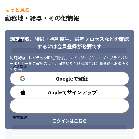
私たちが、エンジニアの希望を尊重する理由は、

もっと見る
”やりたいことが出来る環境”が成長に繋がると考えているからで
勤務地・給与・その他情報
す。

エンジニアとして成長意欲の高いあなたをお待ちしております。
想定年収、待遇・福利厚生、
選考プロセスなどを確認
勤務地
するには会員登録が必要です
利用規約
、
レバテックID利用規約
、
レバレジーズグループ・プライバシ
ーポリシー
をご確認のうえ、同意いただける場合は会員登録へお進みく
アクセス
ださい。
Googleで登録
Appleでサインアップ
勤務時間
メールアドレスで登録
想定年収
ログインはこちら