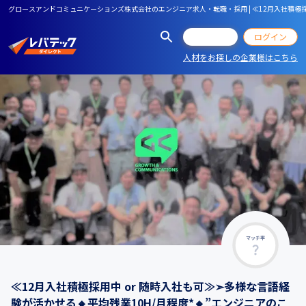
グロースアンドコミュニケーションズ株式会社のエンジニア求人・転職・採用 | ≪12月入社積極採用
会員登録
ログイン
人材をお探しの企業様はこちら
マッチ率
≪12月入社積極採用中 or 随時入社も可≫➣多様な言語経
験が活かせる🔸平均残業10H/月程度*🔸”エンジニアのこ