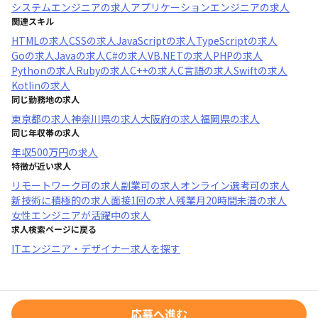
システムエンジニア
の求人
アプリケーションエンジニア
の求人
関連スキル
HTML
の求人
CSS
の求人
JavaScript
の求人
TypeScript
の求人
Go
の求人
Java
の求人
C#
の求人
VB.NET
の求人
PHP
の求人
Python
の求人
Ruby
の求人
C++
の求人
C言語
の求人
Swift
の求人
Kotlin
の求人
同じ勤務地の求人
東京都
の求人
神奈川県
の求人
大阪府
の求人
福岡県
の求人
同じ年収帯の求人
年収
500万円
の求人
特徴が近い求人
リモートワーク可
の求人
副業可
の求人
オンライン選考可
の求人
新技術に積極的
の求人
面接1回
の求人
残業月20時間未満
の求人
女性エンジニアが活躍中
の求人
求人検索ページに戻る
ITエンジニア・デザイナー求人を探す
応募へ進む