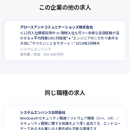
この企業の他の求人
グロースアンドコミュニケーションズ株式会社
≪12月入社積極採用中 or 随時入社も可≫➣多様な言語経験が活
かせる🔸平均残業10H/月程度*🔸”エンジニアのこだわり条件を
大切に”やりたいことをサポート！*2024年3月時点
システムエンジニア
東京都
年収 :
360
-
840
万円
同じ職種の求人
システムエンハンス合同会社
Windowsのセキュリティ関連ソフトウェア開発（C++、C#）／
セキュリティ開発に関する知識をより深く追及でき、エンドユー
ザーである大企業との人脈形成も可能な環境です