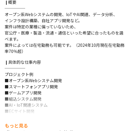
❙概要

─────

オープン系Webシステムの開発、IoTやAI関連、データ分析、

インフラ設計構築、自社アプリ開発など。

案件は特定の業種に偏っていないため、

官公庁・医療・製造・流通・通信といった希望に合ったものを選
べます。

案件によっては在宅勤務も可能です。（2024年10月現在在宅勤務
率70％超）
❙具体的な仕事内容

─────

プロジェクト例

■オープン系Webシステム開発

■スマートフォンアプリ開発

■ゲームアプリ開発

■組込システム開発

■AI・IoT関連システム

■ECサイト開発

■官公庁業務システム開発

■サーバ、ネットワーク設計構築／保守／運用

もっと見る
※スキルにあったフェーズからお任せしていきます。