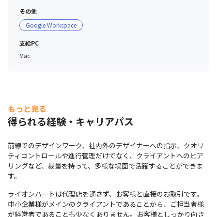
かり実施し、人間だからこそできる、体験や体感、共感な
どを大切にしていきたいと考えています

その他
・産休・育休の取得率は１００％です

Google Workspace
・ニックネーム文化、フリーアドレス、服装・髪型は自
支給PC
由。人間関係だけでなく、仕事をする環境そのものも、割
Mac
とフラットです
もっと見る
得られる経験・キャリアパス
前線でのデザインワーク、社内外のデザイナーへの指示、クオリ
ティコントロールや進行管理だけでなく、クライアントへのヒア
リングなど、裁量を持って、多様な場面で活躍することができま
す。
ライオンハートは代理店を通さず、お客様と直接のお取引です。
中小企業様がメインのクライアントであることから、ご担当者様
が経営者であることも少なくありません。お客様としっかり向き