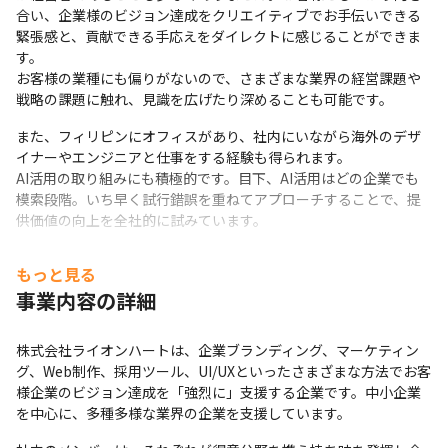
合い、企業様のビジョン達成をクリエイティブでお手伝いできる
緊張感と、貢献できる手応えをダイレクトに感じることができま
す。

お客様の業種にも偏りがないので、さまざまな業界の経営課題や
戦略の課題に触れ、見識を広げたり深めることも可能です。
また、フィリピンにオフィスがあり、社内にいながら海外のデザ
イナーやエンジニアと仕事をする経験も得られます。

AI活用の取り組みにも積極的です。目下、AI活用はどの企業でも
模索段階。いち早く試行錯誤を重ねてアプローチすることで、提
供価値の向上を全社的に試みています。
AI活用＝自動化という図式ではなく、自動化できるところは自動
もっと見る
化し、世の中的なAIクオリティには適応。その分創出された時間
事業内容の詳細
を使って、たとえば、お客様事業の理解や共感など、人間だから
こそできる、体験を交えた人間の介在価値を高めていくというこ
とを考えています。
株式会社ライオンハートは、企業ブランディング、マーケティン
グ、Web制作、採用ツール、UI/UXといったさまざまな方法でお客
様企業のビジョン達成を「強烈に」支援する企業です。中小企業
を中心に、多種多様な業界の企業を支援しています。