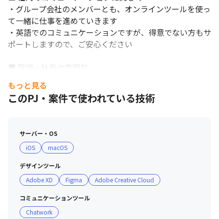
・グループ会社のメンバーとも、オンラインツールを使っ
て一緒に仕事を進めていきます

・英語でのコミュニケーションですが、得意でない方もサ
ポートしますので、ご安心ください

■ 現場・社員の雰囲気

・経営陣から社員まで、穏やかな人が多く、フラットな空
もっと見る
気感です

このPJ・案件で使われている技術
・日常や業務内での改善案は、年齢や職種、職歴に関わら
ず、みんなで出し合える環境です

・経営理念「笑顔創造」と行動指針「尊敬・素直・自責」
サーバー・OS
を大切にしており、その価値観に共感して入社を決めた社
iOS
macOS
員が多いです

デザインツール
■ 働き方について

Adobe XD
Figma
Adobe Creative Cloud
・対面とリアルな体験を大切にしているので、基本的に出
社できる方を求めています

コミュニケーションツール
・AIを活用するなど、自動化・効率化できるところはしっ
Chatwork