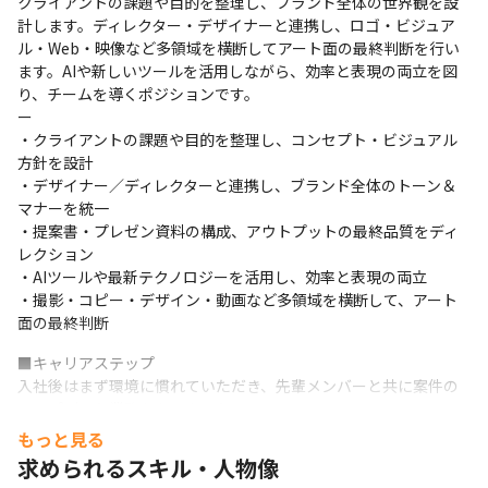
クライアントの課題や目的を整理し、ブランド全体の世界観を設
計します。ディレクター・デザイナーと連携し、ロゴ・ビジュア
ル・Web・映像など多領域を横断してアート面の最終判断を行い
ます。AIや新しいツールを活用しながら、効率と表現の両立を図
り、チームを導くポジションです。

ー

・クライアントの課題や目的を整理し、コンセプト・ビジュアル
方針を設計

・デザイナー／ディレクターと連携し、ブランド全体のトーン＆
マナーを統一

・提案書・プレゼン資料の構成、アウトプットの最終品質をディ
レクション

・AIツールや最新テクノロジーを活用し、効率と表現の両立

・撮影・コピー・デザイン・動画など多領域を横断して、アート
面の最終判断
■キャリアステップ

入社後はまず環境に慣れていただき、先輩メンバーと共に案件の
アップデート業務からスタート。

徐々に案件を一人で担当し、経験に応じて難度の高いプロジェク
もっと見る
トへ。

求められるスキル・人物像
適性に応じてチームづくりやインターン教育など、マネジメン