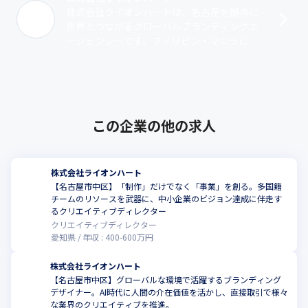
株式会社ライオンハートは、名古屋を拠点に
世界とつながるグローバルブランディングエ
ージェンシーです。フィリピン・マニラに開
発拠点を持ち、日本ではフランス人や中国人
メンバーも活躍。今期からオーストラリア
の･･･
この企業の他の求人
株式会社ライオンハート
【名古屋市中区】「制作」だけでなく「事業」を創る。多国籍
チームのリソースを武器に、中小企業のビジョン達成に伴走す
るクリエイティブディレクター
クリエイティブディレクター
愛知県
年収 :
400
-
600
万円
株式会社ライオンハート
【名古屋市中区】グローバルな環境で活躍するブランディング
デザイナー。AI時代に人間の介在価値を活かし、直接取引で様々
な業界のクリエイティブを推進。