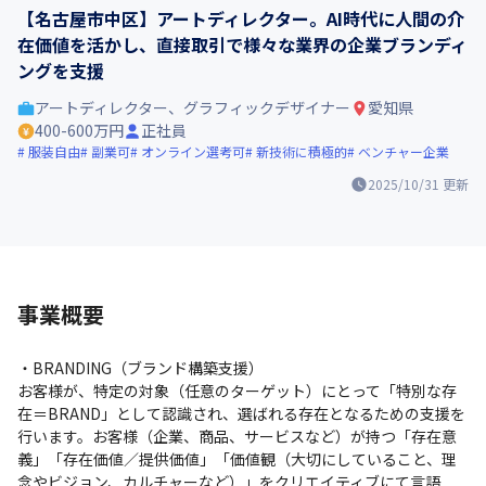
【名古屋市中区】アートディレクター。AI時代に人間の介
在価値を活かし、直接取引で様々な業界の企業ブランディ
ングを支援
アートディレクター、グラフィックデザイナー
愛知県
400-600万円
正社員
服装自由
副業可
オンライン選考可
新技術に積極的
ベンチャー企業
2025/10/31
更新
事業概要
・BRANDING（ブランド構築支援）

お客様が、特定の対象（任意のターゲット）にとって「特別な存
在＝BRAND」として認識され、選ばれる存在となるための支援を
行います。お客様（企業、商品、サービスなど）が持つ「存在意
義」「存在価値／提供価値」「価値観（大切にしていること、理
念やビジョン、カルチャーなど）」をクリエイティブにて言語