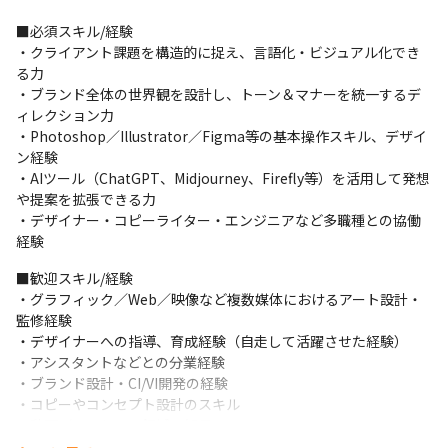
ト・育成領域へのステップアップも可能です。
■必須スキル/経験

・クライアント課題を構造的に捉え、言語化・ビジュアル化でき
る力

・ブランド全体の世界観を設計し、トーン＆マナーを統一するデ
ィレクション力

・Photoshop／Illustrator／Figma等の基本操作スキル、デザイ
ン経験

・AIツール（ChatGPT、Midjourney、Firefly等）を活用して発想
や提案を拡張できる力

・デザイナー・コピーライター・エンジニアなど多職種との協働
経験
■歓迎スキル/経験

・グラフィック／Web／映像など複数媒体におけるアート設計・
監修経験

・デザイナーへの指導、育成経験（自走して活躍させた経験）

・アシスタントなどとの分業経験

・ブランド設計・CI/VI開発の経験

・コピーやコンセプト設計のスキル

・動画／モーション領域の知見

・グローバル案件・海外チームとの協働経験
