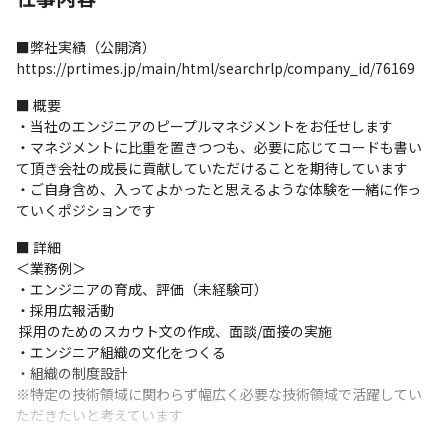
■弊社実績（公開済）

https://prtimes.jp/main/html/searchrlp/company_id/76169
■ 概要

・当社のエンジニアのピープルマネジメントをお任せします

・マネジメントに比重を置きつつも、必要に応じてコードも書い
て頂き会社の成長に貢献していただけることを期待しています

・ご自身含め、入ってよかったと思えるような体験を一緒に作っ
ていくポジションです
■ 詳細

＜業務例＞

・エンジニアの育成、評価（未経験可） 

・採用広報活動 

 採用のためのスカウト文の作成、面談/面接の実施 

・エンジニア組織の文化をつくる

・組織の制度設計

※特定の技術領域に関わらず幅広く必要な技術領域で活躍してい
ただきたいと考えています