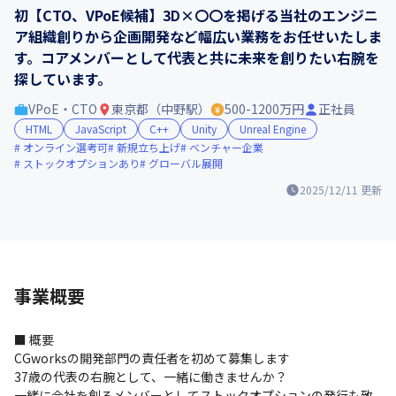
初【CTO、VPoE候補】3Ⅾ×〇〇を掲げる当社のエンジニ
ア組織創りから企画開発など幅広い業務をお任せいたしま
す。コアメンバーとして代表と共に未来を創りたい右腕を
探しています。
VPoE・CTO
東京都（中野駅）
500-1200万円
正社員
HTML
JavaScript
C++
Unity
Unreal Engine
オンライン選考可
新規立ち上げ
ベンチャー企業
ストックオプションあり
グローバル展開
2025/12/11
更新
事業概要
■ 概要

CGworksの開発部門の責任者を初めて募集します

37歳の代表の右腕として、一緒に働きませんか？

一緒に会社を創るメンバーとしてストックオプションの発行も致