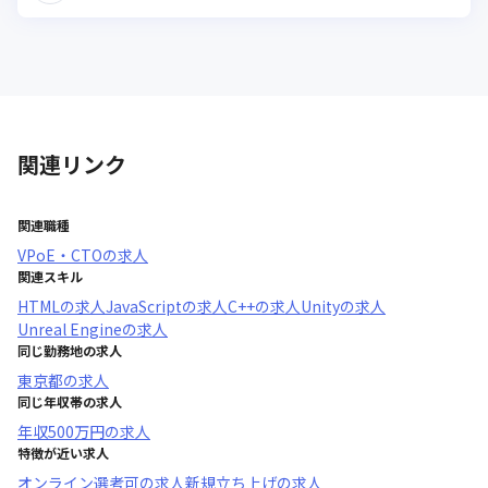
関連リンク
関連職種
VPoE・CTO
の求人
関連スキル
HTML
の求人
JavaScript
の求人
C++
の求人
Unity
の求人
Unreal Engine
の求人
同じ勤務地の求人
東京都
の求人
同じ年収帯の求人
年収
500万円
の求人
特徴が近い求人
オンライン選考可
の求人
新規立ち上げ
の求人