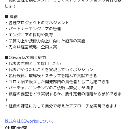
します
■ 詳細

・各種プロジェクトのマネジメント

・パートナーエンジニアの管理

・エンジニアの採用や教育

・品質向上や技術力向上に向けた施策の実施

・先々は経営戦略、企画立案
■CGworksで働く魅力

・代表の右腕として採用したい

・代表がやりたいことを実現していくポジション

・執行役員、取締役とステップを踏んで貢献できる

・コロナ禍で設立した開発部門の責任者として活躍できる

・バーチャルコンテンツのご依頼は直受けがほぼ

・顧客の要望をどう実現するか、要件定義の段階から参加できま
す

・組織の課題に対して自分で考えたアプローチを実現できます
株式会社CGworksについて
仕事内容