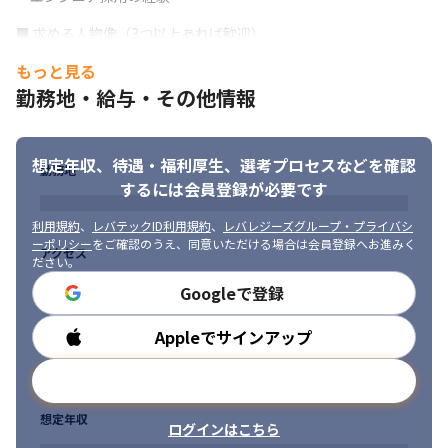
■ 求める人物像（3つ以上あれば歓迎）

・エンジニアリングの力によって事業成長を支えたい方

もっと見る
・自己と企業成長のため挑戦をし続けられる方

勤務地・給与・その他情報
・細部までこだわりを持てる方

・3DCGの可能性に共感し、 好きになってくれる方 

・事業拡大に伴い、自走し熱心に仕事に取り組める方

・幹部候補として上流工程に対して責任を持てる方
想定年収、待遇・福利厚生、
選考プロセスなどを確認
勤務地
するには会員登録が必要です
利用規約
、
レバテックID利用規約
、
レバレジーズグループ・プライバシ
ーポリシー
をご確認のうえ、同意いただける場合は会員登録へお進みく
アクセス
ださい。
Googleで登録
Appleでサインアップ
勤務時間
メールアドレスで登録
想定年収
ログインはこちら