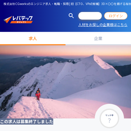
株式会社CGworksのエンジニア求人・転職・採用 | 初【CTO、VPoE候補】3Ⅾ×〇〇を
会員登録
ログイン
人材をお探しの企業様はこちら
求人
企業
マッチ率
この求人は募集終了しました