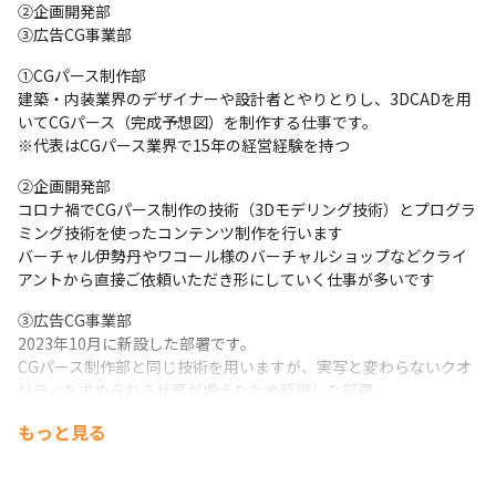
②企画開発部

③広告CG事業部
①CGパース制作部

建築・内装業界のデザイナーや設計者とやりとりし、3DCADを用
いてCGパース（完成予想図）を制作する仕事です。

※代表はCGパース業界で15年の経営経験を持つ
②企画開発部

コロナ禍でCGパース制作の技術（3Dモデリング技術）とプログラ
ミング技術を使ったコンテンツ制作を行います

バーチャル伊勢丹やワコール様のバーチャルショップなどクライ
アントから直接ご依頼いただき形にしていく仕事が多いです
③広告CG事業部

2023年10月に新設した部署です。

CGパース制作部と同じ技術を用いますが、実写と変わらないクオ
リティを求められる仕事が増えたため新設した部署。

リクシル様をはじめ大手建材メーカーとの取引があります。
もっと見る
今回の募集は社長の右腕として経営側で動いていただくポジショ
ンです。
