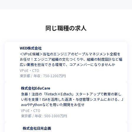
同じ職種の求人
WED株式会社
＜VPoE候補＞当社のエンジニアのピープルマネジメント全般を
お任せ！エンジニア組織の文化つくりや、組織の制度設計など幅
広い業務を担当できる環境で、コアメンバーになりませんか
VPoE・CTO
東京都
年収 :
750
-
1200
万円
株式会社EduCare
急募！注目の「Fintech×Edtech」スタートアップで教育の新し
い形を支援！ISAを活用した返済・与信管理システムにおける、J
avaやPythonなどを用いた開発をお任せ
VPoE・CTO
東京都
年収 :
500
-
1000
万円
株式会社日光企画