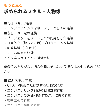
＜採用背景＞

もっと見る
社長の右腕となるCTO・VPoE候補を探しております。

求められるスキル・人物像
さまざまなご依頼を頂く一方、自社コンテンツでのストック収益
作りを企画から制作まで共に歩める人材を求めております。

親会社は上場企業でエンジニアは80名弱おり、協力体制を構築す
■ 必須スキル/経験

ることも可能です。

・エンジニアリングマネージャーとしての経験 

※弊社代表と親会社該当取締役との関係は良好です。
■もしくは下記の経験

・プロジェクトをリードしつつ開発をした経験

■ この募集の面白み、魅力

・日常的な（趣味でも可）プログラミング経験

・初めての募集となり、最初で最後の募集になる可能性がある貴
・開発経験（5年以上） 

重なポジションです

・チーム開発の経験

・3DCG×エンジニアにしか出来ないコンテンツ創りを企画開発す
・ビジネスサイドとの折衝経験
ることができます

・代表が37歳と若く、共に未来を創る役割です

※必須スキルがない場合も我こそはという場合はお申し込みくだ
・これから上場を目指すためのコアメンバーです

さい
・企業の主力プロダクトの開発にコアメンバーとして関われるポ
ジションです
■ 歓迎スキル/経験

・CTO、 VPoEまたは類する役職の経験

・エンジニアリング組織の戦略立案経験

・エンジニアの評価制度作成/運用改善の経験

・技術広報の経験

・エンジニア採用の経験