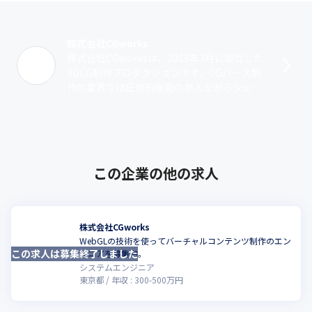
社長のやりたいAI活用や、プラットフォーム事業をエンジニア目
線で補佐しつつ事業化して頂きたいです。

また企画開発部を拡大成長させることも期待しております。
株式会社CGworks
株式会社CGworksは、2019年3月に設立した
3DCG制作プロダクションです。CGパース制
作の業界では圧倒的後発の参入ながらシェア
を伸ばし続けている会社です。【ビジュアラ
イゼーション事業】※CGパ･･･
この企業の他の求人
株式会社CGworks
WebGLの技術を使ってバーチャルコンテンツ制作のエン
この求人は募集終了しました
ジニアを募集中。
システムエンジニア
東京都
年収 :
300
-
500
万円