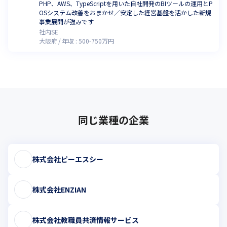
PHP、AWS、TypeScriptを用いた自社開発のBIツールの運用とP
OSシステム改善をおまかせ／安定した経営基盤を活かした新規
事業展開が強みです
社内SE
大阪府
年収 :
500
-
750
万円
同じ業種の企業
株式会社ピーエスシー
株式会社ENZIAN
株式会社教職員共済情報サービス