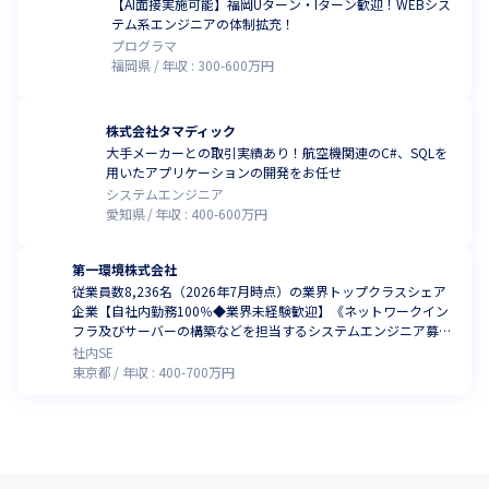
【AI面接実施可能】福岡Uターン・Iターン歓迎！WEBシス
テム系エンジニアの体制拡充！
プログラマ
福岡県
年収 :
300
-
600
万円
株式会社タマディック
大手メーカーとの取引実績あり！航空機関連のC#、SQLを
用いたアプリケーションの開発をお任せ
システムエンジニア
愛知県
年収 :
400
-
600
万円
第一環境株式会社
従業員数8,236名（2026年7月時点）の業界トップクラスシェア
企業【⾃社内勤務100％◆業界未経験歓迎】《ネットワークイン
フラ及びサーバーの構築などを担当するシステムエンジニア募
集》
社内SE
東京都
年収 :
400
-
700
万円