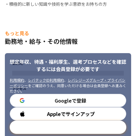
・積極的に新しい知識や技術を学ぶ意欲をお持ちの方
もっと見る
勤務地・給与・その他情報
想定年収、待遇・福利厚生、
選考プロセスなどを確認
勤務地
するには会員登録が必要です
利用規約
、
レバテックID利用規約
、
レバレジーズグループ・プライバシ
ーポリシー
をご確認のうえ、同意いただける場合は会員登録へお進みく
アクセス
ださい。
Googleで登録
Appleでサインアップ
勤務時間
メールアドレスで登録