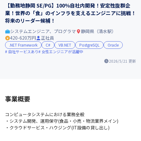
【勤務地静岡 SE/PG】100％自社内開発！安定性抜群企
業！世界の「食」のインフラを支えるエンジニアに挑戦！
将来のリーダー候補！
システムエンジニア、プログラマ
静岡県（清水駅）
420-620万円
正社員
.NET Framework
C#
VB.NET
PostgreSQL
Oracle
自社サービスあり
女性エンジニアが活躍中
2026/5/21
更新
事業概要
コンピュータシステムにおける業務全般

・システム開発、運用保守(食品・小売・物流業界メイン)

・クラウドサービス・ハウジング(IT設備の貸し出し)