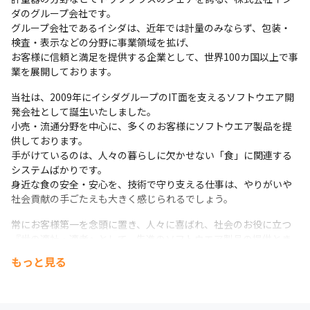
ダのグループ会社です。

グループ会社であるイシダは、近年では計量のみならず、包装・
検査・表示などの分野に事業領域を拡げ、

お客様に信頼と満足を提供する企業として、世界100カ国以上で事
業を展開しております。
当社は、2009年にイシダグループのIT面を支えるソフトウエア開
発会社として誕生いたしました。

小売・流通分野を中心に、多くのお客様にソフトウエア製品を提
供しております。

手がけているのは、人々の暮らしに欠かせない「食」に関連する
システムばかりです。

身近な食の安全・安心を、技術で守り支える仕事は、やりがいや
社会貢献の手ごたえも大きく感じられるでしょう。
常にお客様第一を念頭に置き、人々に喜ばれ、社会のお役に立つ
『世の適社・適者』として、先進のソフトウエア製品の提供とき
め細やかなサービスを展開し、お客様の事業発展に貢献してまい
もっと見る
ります。