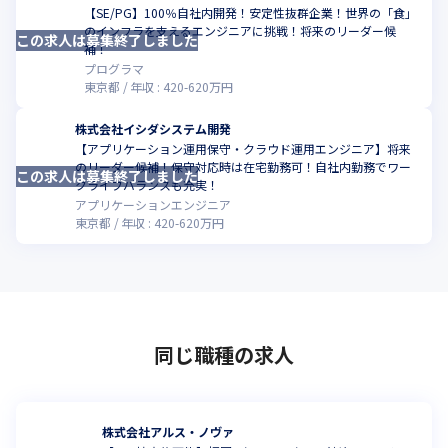
【SE/PG】100％自社内開発！安定性抜群企業！世界の「食」
のインフラを支えるエンジニアに挑戦！将来のリーダー候
この求人は募集終了しました
補！
プログラマ
東京都
年収 :
420
-
620
万円
株式会社イシダシステム開発
【アプリケーション運用保守・クラウド運用エンジニア】将来
のリーダー候補！保守対応時は在宅勤務可！自社内勤務でワー
この求人は募集終了しました
クライフバランスも充実！
アプリケーションエンジニア
東京都
年収 :
420
-
620
万円
同じ職種の求人
株式会社アルス・ノヴァ