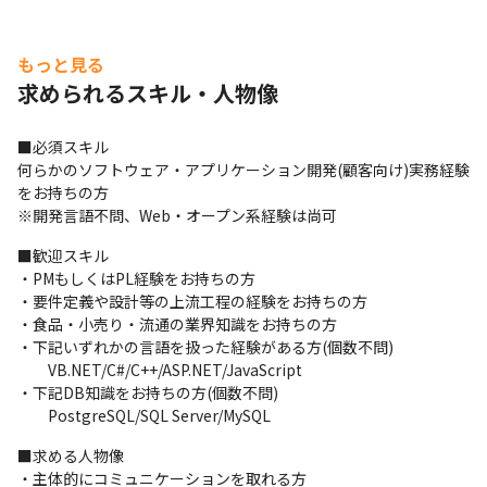
もっと見る
求められるスキル・人物像
■必須スキル

何らかのソフトウェア・アプリケーション開発(顧客向け)実務経験
をお持ちの方

※開発言語不問、Web・オープン系経験は尚可
■歓迎スキル

・PMもしくはPL経験をお持ちの方

・要件定義や設計等の上流工程の経験をお持ちの方

・食品・小売り・流通の業界知識をお持ちの方

・下記いずれかの言語を扱った経験がある方(個数不問)

　　VB.NET/C#/C++/ASP.NET/JavaScript

・下記DB知識をお持ちの方(個数不問)

　　PostgreSQL/SQL Server/MySQL
■求める人物像

・主体的にコミュニケーションを取れる方
