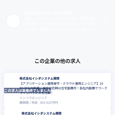
株式会社イシダシステム開発
食のインフラとして、この分野では圧倒的な
知名度とシェアを誇るイシダグループ。確か
な技術と豊富なノウハウ、それらに裏打ちさ
れた実行力で、現在では世界100カ国以上で
製品を展開しています。私たちイシダシス･･･
この企業の他の求人
株式会社イシダシステム開発
【アプリケーション運用保守・クラウド運用エンジニア】10
0%自社内勤務！保守対応時は在宅勤務可！自社内勤務でワーク
この求人は募集終了しました
ライフバランスも充実！
インフラエンジニア
静岡県
年収 :
420
-
620
万円
株式会社イシダシステム開発