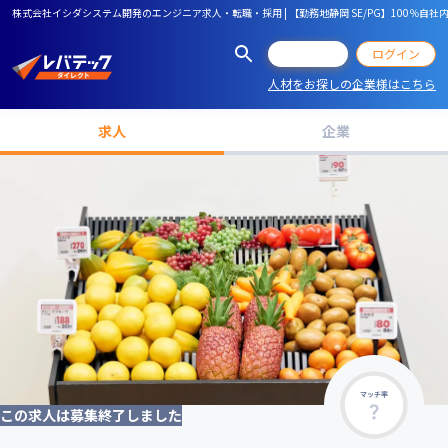
株式会社イシダシステム開発のエンジニア求人・転職・採用 | 【勤務地静岡 SE/PG】100
会員登録
ログイン
人材をお探しの企業様はこちら
求人
企業
マッチ率
この求人は募集終了しました