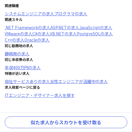
関連職種
システムエンジニア
の求人
プログラマ
の求人
関連スキル
.NET Framework
の求人
ASP.NET
の求人
JavaScript
の求人
VMware
の求人
C#
の求人
VB.NET
の求人
PostgreSQL
の求人
C++
の求人
Oracle
の求人
同じ勤務地の求人
静岡県
の求人
同じ年収帯の求人
年収
400万円
の求人
特徴が近い求人
自社サービスあり
の求人
女性エンジニアが活躍中
の求人
求人検索ページに戻る
ITエンジニア・デザイナー求人を探す
似た求人からスカウトを受け取る