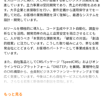
をスローガンに掲げ、人とAIが協働する新しいシステム開発を推
・若手が多い成長企業の中で、中心的な役割を担っていくチャン
進しています。主力事業は受託開発であり、売上の約9割を占めま
スがたくさんあります。IT業界未経験から、下流→上流と経験
す。大手企業と直接取引を行い、要件定義から運用保守までを一
し、最年少マネージャーにステップアップしたスタッフもいま
貫して対応。お客様の業務課題を深く理解し、最適なシステムを
す。「やってみたい・できるようになりたい」という前向きさ・
設計・開発しています。
向上心を大切にしています。
AIツールを積極的に導入し、コード生成やテスト自動化、調査分
・技術研修/ビジネス研修などを社内で随時開催しています。
析などを活用。開発効率の向上と品質安定を両立させるととも
・「AI推進」「品質」「教育」「技術」のタスクフォースを設立
に、人が担うべき「本質的な課題発見」「顧客との対話」「創造
し、職位関係なくメンバーを集め、それぞれを高めていくための
的提案」に注力しています。こうした取り組みにより、単なる開
施策に取り組んでいます。
発会社にとどまらず、お客様のパートナーとして事業成長を支え
ています。
また、自社製品としてCMSパッケージ「SpeedCMS」およびオン
ラインサロンプラットフォーム「ONSTEP」を展開。業種特化型
のCMS構築から、会員制ビジネスやファンマーケティングまで幅
広く支援しています。今後はこれら自社サービスにもAIを取り入
れ、さらなる拡張と新価値の創出を目指します。
社内では「AI推進」「教育」「品質」「技術研究」の4つのタスク
もっと見る
フォースを軸に、継続的な技術革新と学習文化を育成。経営層も
現場エンジニアとして参加し、現実に即した意思決定と風通しの
良い組織運営を実現しています。社員一人ひとりの挑戦を後押し