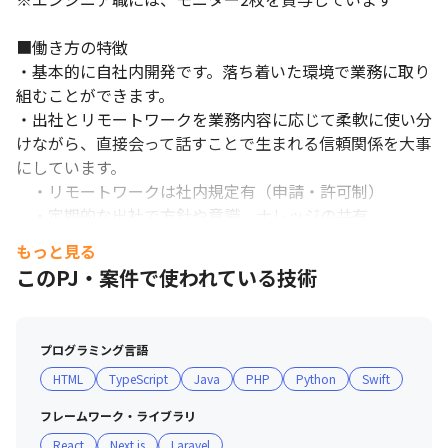
・入社後、1日～2日は入社時研修を実施します

・その後は現場に配属され、先輩社員と一緒に設計や開発を分担
■働き方の特徴

しながら行います

・基本的に自社内開発です。落ち着いた環境で業務に取り
・数か月かけて業務に慣れ、徐々に主体的に作業を進めていきま
組むことができます。

す。
・出社とリモートワークを業務内容に応じて柔軟に使い分
けながら、直接会って話すことで生まれる信頼関係を大事
にしています。

　・リモートワークは社内規定有（申請・許可制）

　・定期的な出社で方針や意識、ナレッジの共有
（Notionの活用）

もっと見る
　・毎朝チームごとに「朝会」を実施し、進捗や疑問点な
このPJ・案件で使われている技術
どを共有

　・月1回の定期面談で参画している案件の状況や勤務上
の不安点の確認・解消に尽力

プログラミング言語
　・チャットコミュニケーションだけでなく、ビデオ会議
HTML
TypeScript
Java
PHP
Python
Swift
を適宜活用しリアルタイムでのコミュニケーションを実施

・社内では役職に関係なく「さん」で呼び合うなど、経営
フレームワーク・ライブラリ
層含め近い距離感です。

React
Next.js
Laravel