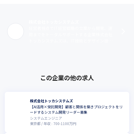
しながら、「人とAIの協働で未来を創る」企業として成長を続け
ています。
株式会社トッカシステムズ
経営者視点でIT経営戦略の立案から開発、運
用までをトータルサポートする企業株式会社
トッカシステムズは、IT技術とデザイン技術
を活用し、クライアントにシステム・サービ
スを提供しているシステム開発会社です･･･
この企業の他の求人
株式会社トッカシステムズ
【AI活用×受託開発】顧客と関係を築きプロジェクトをリ
こ
ードするシステム開発リーダー募集
システムエンジニア
東京都
年収 :
700
-
1100
万円