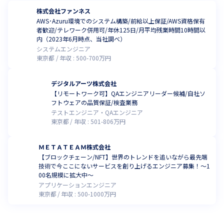
株式会社ファンネス
AWS･Azuru環境でのシステム構築/前給以上保証/AWS資格保有
者歓迎/テレワーク併用可/年休125日/月平均残業時間10時間以
内（2023年6月時点、当社調べ）
システムエンジニア
東京都
年収 :
500
-
700
万円
デジタルアーツ株式会社
【リモートワーク可】QAエンジニアリーダー候補/自社ソ
フトウェアの品質保証/検査業務
テストエンジニア・QAエンジニア
東京都
年収 :
501
-
806
万円
ＭＥＴＡＴＥＡＭ株式会社
【ブロックチェーン/NFT】世界のトレンドを追いながら最先端
技術で今ここにないサービスを創り上げるエンジニア募集！～1
00名規模に拡大中～
アプリケーションエンジニア
東京都
年収 :
500
-
1000
万円