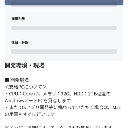
・AI開発支援ツールを積極的に活用し、業務効率化に取り組んで
います

・コミュニケーションにはTeamsをメインに使用しています

雇用形態
・プロジェクト管理はBacklog、ナレッジ管理はNotionを使用し
ています

・そのほか、プロジェクトによって、ChatworkやSlackなども使
用しています
休日・休暇
■チーム編成（2025年3月時点）

2～4名チーム（PM1名、SE1～3名）から、20名チーム（PM1名）
まで、さまざまな規模のプロジェクトがあります
開発環境・現場
■フォローアップに力を入れています

入社後は人事部による入社後面談（入社後3か月以内に3回）、上
■ 開発環境

長とのキャリアや目標に関する面談（月1回）、代表による個人面
＜支給PCについて＞

談（半年に1回）と、フォローアップ体制を整えております。

・CPU：Core i7、メモリ：32G、HDD：1TB程度の
案件アサインの際、面談内容をもとにできる限り希望にかなうア
WindowsノートPCを貸与します

サインになるよう善処しています。

・またiOSアプリ開発等に携わっていただく場合は、Mac
キャリアの他、会社で困っていることがないか、など随時フォロ
の用意もすぐに行います

ーできるよう取り組んでおります。
■入社後の流れ

※エンジニア職には、モニター2枚を貸与しています
