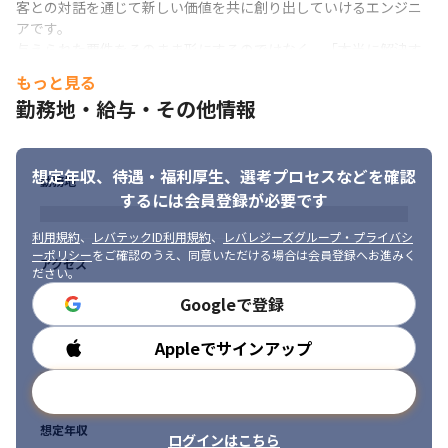
客との対話を通じて新しい価値を共に創り出していけるエンジニ
発、テスト、導入、保守

アです。

・言語：（サーバサイド）Java、（フロントエンド）
与えられた要件をそのまま形にするのではなく、「本当に解決す
JavaScript、CSS、HTML

べき課題は何か」を考え、提案に結びつける視点を持つことを期
【下記を実践しています】

もっと見る
待しています。

設計レビュー、ソースコードレビュー、成果物中間レビュー、プ
勤務地・給与・その他情報
AIツールを柔軟に取り入れ、開発効率と創造性を両立できる方を
ロジェクト改善会議
歓迎します。

大切なのは完璧な知識よりも、変化を楽しみ、自ら学び挑戦でき
２．自社プロダクト・サービス開発

想定年収、待遇・福利厚生、
選考プロセスなどを確認
る姿勢。新しい領域に踏み込み、顧客と共に未来を描きたい方を
情報配信やオンラインコミュニティに関する自社サービスプロダ
勤務地
求めています。
クトの開発。

するには会員登録が必要です
コア技術に関する研究を行い、受託開発案件のナレッジと統合し
利用規約
、
レバテックID利用規約
、
レバレジーズグループ・プライバシ
てプロダクト化することで、

ーポリシー
をご確認のうえ、同意いただける場合は会員登録へお進みく
要件開発のみではない提案型のシステム導入・顧客価値の実現を
アクセス
ださい。
進めています。
Googleで登録
その他、

・通信事業者イベント・プレゼントサイト、番組サイト

Appleでサインアップ
勤務時間
・モバイルオーダ・決済アプリ

・商店街・歯科医院・保育園向けCMSサービス（自社サービス）

メールアドレスで登録
など幅広い案件を手掛けています。
想定年収
■使用ツール

ログインはこちら