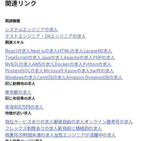
関連リンク
関連職種
システムエンジニア
の求人
テストエンジニア・QAエンジニア
の求人
関連スキル
React
の求人
Next.js
の求人
HTML
の求人
Laravel
の求人
TypeScript
の求人
Java
の求人
Apache
の求人
PHP
の求人
MySQL
の求人
AWS
の求人
Docker
の求人
Python
の求人
PostgreSQL
の求人
Microsoft Azure
の求人
Swift
の求人
Windows
の求人
CentOS
の求人
Amazon DynamoDB
の求人
同じ勤務地の求人
東京都
の求人
同じ年収帯の求人
年収
400万円
の求人
特徴が近い求人
自社サービスあり
の求人
服装自由
の求人
オンライン選考可
の求人
フレックス制度あり
の求人
新技術に積極的
の求人
残業月20時間未満
の求人
女性エンジニアが活躍中
の求人
求人検索ページに戻る