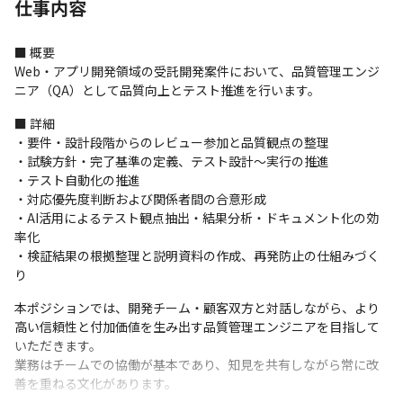
仕事内容
■ 概要

Web・アプリ開発領域の受託開発案件において、品質管理エンジ
ニア（QA）として品質向上とテスト推進を行います。
■ 詳細

・要件・設計段階からのレビュー参加と品質観点の整理

・試験方針・完了基準の定義、テスト設計～実行の推進

・テスト自動化の推進

・対応優先度判断および関係者間の合意形成

・AI活用によるテスト観点抽出・結果分析・ドキュメント化の効
率化

・検証結果の根拠整理と説明資料の作成、再発防止の仕組みづく
り
本ポジションでは、開発チーム・顧客双方と対話しながら、より
高い信頼性と付加価値を生み出す品質管理エンジニアを目指して
いただきます。

業務はチームでの協働が基本であり、知見を共有しながら常に改
善を重ねる文化があります。