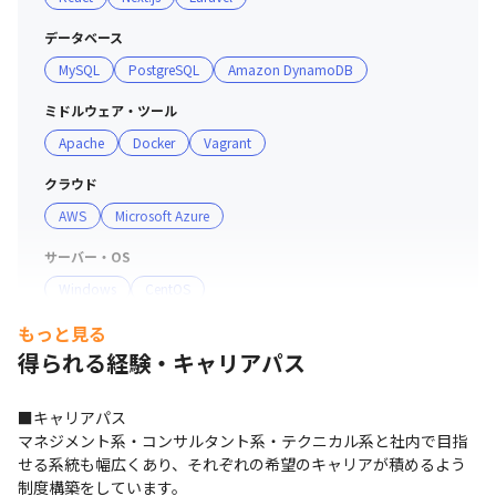
■ 社内の雰囲気（2025年10月時点）

データベース
・従業員数41名のうち34名がエンジニアです

MySQL
PostgreSQL
Amazon DynamoDB
・20～30代の社員が中心（約8割）

・男女比は男性6割：女性4割

ミドルウェア・ツール
・中途社員には経験者だけでなく、開発未経験で入社し、
Apache
Docker
Vagrant
一から技術を身につけ成長した社員も在籍しています

クラウド
・技術研修やビジネス研修などを社内で随時開催していま
AWS
Microsoft Azure
す

・頻繁に情報交換を行うため、社員同士の距離が近く、共
サーバー・OS
に成長できる環境です
Windows
CentOS
もっと見る
プロジェクト管理
得られる経験・キャリアパス
Backlog
Redmine
GitHub
Notion
その他
■キャリアパス

Eclipse
マネジメント系・コンサルタント系・テクニカル系と社内で目指
せる系統も幅広くあり、それぞれの希望のキャリアが積めるよう
支給PC
マネージャー陣が語る、組織の特徴。
制度構築をしています。