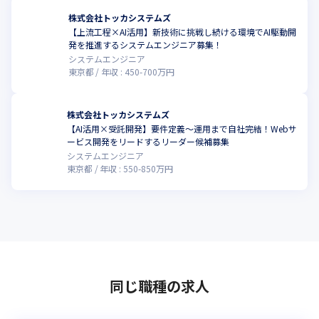
株式会社トッカシステムズ
【上流工程×AI活用】新技術に挑戦し続ける環境でAI駆動開
こ
発を推進するシステムエンジニア募集！
システムエンジニア
東京都
年収 :
450
-
700
万円
株式会社トッカシステムズ
【AI活用×受託開発】要件定義～運用まで自社完結！Webサ
こ
ービス開発をリードするリーダー候補募集
システムエンジニア
東京都
年収 :
550
-
850
万円
同じ職種の求人