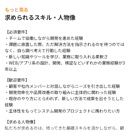
■当社の得意領域

もっと見る
当社は次のような領域で多くのプロジェクトを行っています。

求められるスキル・人物像
お客様から高い評価をいただいており、リピートやご紹介で案件
をいただくことも多くございます。
【必須要件】

・AIツールを活用した独自サービス・独自業務システムの実現支
・チームで協働しながら開発を進めた経験

援

・課題に直面した際、ただ解決方法を指示されるのを待つのでは
・大規模・高性能・高セキュリティのWebシステム

なく、自ら調べ考えて行動した経験

・決済機能・認証

・新しい知識やツールを学び、業務に取り入れる柔軟さ

・API・クラウドサービス連携

・WEB/アプリ系の設計、開発、検証などいずれかの業務経験が3
・CMS・EC構築
年以上
■プロジェクト例

【歓迎要件】

１．受託開発：大手コンビニストアのオンライン決済アプリ　
・顧客や社内メンバーと対話しながらニーズを引き出した経験

Web領域開発

・開発効率化や品質改善の取り組みに主体的に関わった経験

システム全体構成の検討や、マルチベンダでの各社連携しての設
・既存のやり方にとらわれず、新しい方法で成果を出そうとした
計・構築で中心的な役割を担っています。

経験

AWSを基盤として使用し、数秒数千アクセスを処理し、セキュリ
・主体性をもってシステム開発のプロジェクトに携わりたい方
ティレベルを要求されるミッションクリティカルなシステムのア
プリケーションを開発しています。
【求める人物像】

私たちが求めるのは、培ってきた基礎スキルを活かしながら、顧
・フェーズ：業務・システム要件定義、基本設計、詳細設計、開