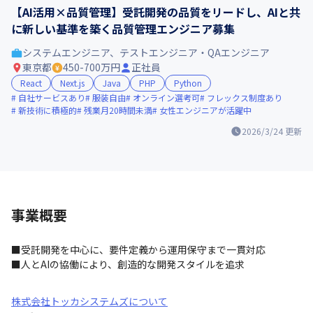
【AI活用×品質管理】受託開発の品質をリードし、AIと共
に新しい基準を築く品質管理エンジニア募集
システムエンジニア、テストエンジニア・QAエンジニア
東京都
450-700万円
正社員
React
Next.js
Java
PHP
Python
自社サービスあり
服装自由
オンライン選考可
フレックス制度あり
新技術に積極的
残業月20時間未満
女性エンジニアが活躍中
2026/3/24
更新
事業概要
■受託開発を中心に、要件定義から運用保守まで一貫対応

■人とAIの協働により、創造的な開発スタイルを追求
株式会社トッカシステムズについて