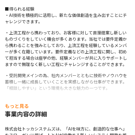
Windows
■得られる経験

・AI技術を積極的に活用し、新たな価値創造を生み出すことにチ
ャレンジできます。
・上流工程から携わっており、お客様に対して直接提案し新しい
ものづくりをしていく機会が多くあります。当社では要件定義か
ら携わることを強みとしており、上流工程を経験しているメンバ
エンジニアの1日の流れをご紹介。
ーが多く在籍しています。要件定義などの上流工程に関し、初め
て担当する場合は座学の他、経験メンバーが共に入りサポートし
ますので無理なく新しい工程にチャレンジすることができます。
・受託開発メインの為、社内メンバーとともに技術やノウハウを
蓄積し一緒に成長していくことを実感しながら仕事ができます。
「相談しやすい」という環境も大きな魅力の一つです。
・当社が参画しているプロジェクトは大手企業を中心として
もっと見る
様々。

よく耳にするサービスに携わることがありますので「自分が開発
事業内容の詳細
したシステムが世の中で使われているんだ！」と実感でき、エン
ジニアとしてのやりがいを感じられます。
株式会社トッカシステムズは、「AIを味方に、創造的な仕事へ」