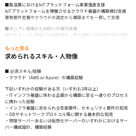
■製造業におけるIoTプラットフォーム事業推進支援

IoTプラットフォームを稼働させるクラウド基盤の構築検討支援

業務要件定義やクラウドの選定から構築までを一貫して支援
■オンプレ環境からAWSへの移行支援

現行のオンプレ環境での機能調査・要件調整とAWS移行後の適応
試験の支援

もっと見る
AWS移行においては、移行計画の策定から基盤構築までを一貫し
て支援
求められるスキル・人物像
【募集背景】

■ 必須スキル/経験

新規案件増による増員。
・クラウド（AWS or Azure）の構築経験
【求人ポイント】

下記いずれかの経験がある方（いずれも3年以上）

・当求人はフルリモート可能なプロジェクトへのアサインとなり
・ITインフラ基盤に係わる企画から構築に至る一通りのプロセス
ます。

に携わった経験

・INTLOOPはコンサルと開発という両面から広いネットワークを
・インフラ基盤に求められる性能要件、セキュリティ要件の知見

擁しており、最上流～デリバリーまで、幅広いニーズに対応する
・DBやネットワークプロトコル等に関する基本的な知見

ことが可能です。

・物理サーバーあるいは仮想化サーバーのいずれかにおけるサー
・また、その規模も小規模～大規模案件まで、機動力をもってオ
バー構成設計、構築経験
ールラウンドに対応ができる体制を整えています。

・そのメンバーは非常にバラエティー豊かなバックグラウンドを