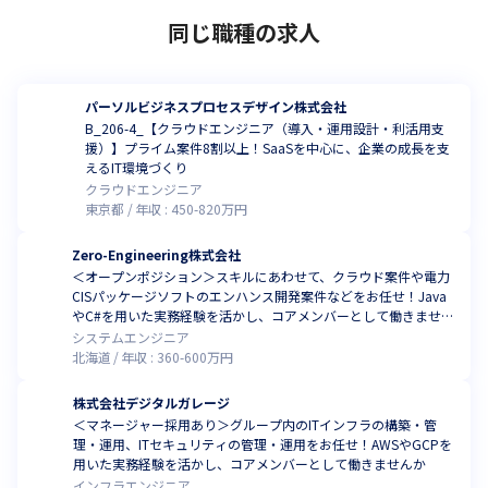
同じ職種の求人
パーソルビジネスプロセスデザイン株式会社
B_206-4_【クラウドエンジニア（導入・運用設計・利活用支
援）】プライム案件8割以上！SaaSを中心に、企業の成長を支
えるIT環境づくり
クラウドエンジニア
東京都
年収 :
450
-
820
万円
Zero-Engineering株式会社
＜オープンポジション＞スキルにあわせて、クラウド案件や電力
CISパッケージソフトのエンハンス開発案件などをお任せ！Java
やC#を用いた実務経験を活かし、コアメンバーとして働きません
か
システムエンジニア
北海道
年収 :
360
-
600
万円
株式会社デジタルガレージ
＜マネージャー採用あり＞グループ内のITインフラの構築・管
理・運用、ITセキュリティの管理・運用をお任せ！AWSやGCPを
用いた実務経験を活かし、コアメンバーとして働きませんか
インフラエンジニア