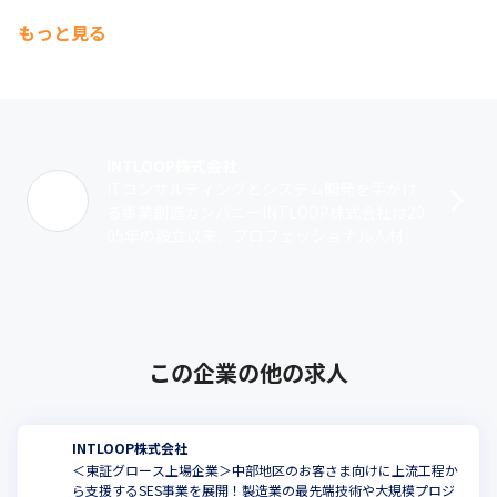
もっと見る
INTLOOP株式会社
ITコンサルティングとシステム開発を手がけ
る事業創造カンパニーINTLOOP株式会社は20
05年の設立以来、プロフェッショナル人材の
活用によってクライアントのさまざまな課題
を解決してきました。創業以来･･･
この企業の他の求人
INTLOOP株式会社
＜東証グロース上場企業＞中部地区のお客さま向けに上流工程か
ら支援するSES事業を展開！製造業の最先端技術や大規模プロジ