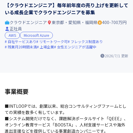
【クラウドエンジニア】毎年前年度の売り上げを更新して
いる成長企業でクラウドエンジニアを募集
クラウドエンジニア
東京都・愛知県・福岡県
400-700万円
正社員
AWS
Microsoft Azure
自社サービスあり
リモートワーク可
フレックス制度あり
残業月20時間未満
上場企業
女性エンジニアが活躍中
2026/7/1
更新
事業概要
■INTLOOPでは、創業以来、総合コンサルティングファームとし
ての実績を数多く有しています。

■システム開発だけでなく、課題解決ポータルサイト「QEEE」、
オンライン教育サービス「BOOSTA」、人材支援サービスや海外
進出支援などを提供している事業創造カンパニーです。
