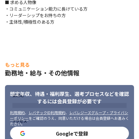
■ 求める人物像

有しています。IT系以外の経歴を持ったメンバーが数多く集まっ
・コミュニケーション能力に長けている方

ているからこそ、様々な業種や顧客ニーズに対応し得る幅の広さ
・リーダーシップをお持ちの方

を持っています。
・主体性/積極性のある方
もっと見る
勤務地・給与・その他情報
想定年収、待遇・福利厚生、
選考プロセスなどを確認
勤務地
するには会員登録が必要です
利用規約
、
レバテックID利用規約
、
レバレジーズグループ・プライバシ
ーポリシー
をご確認のうえ、同意いただける場合は会員登録へお進みく
アクセス
ださい。
Googleで登録