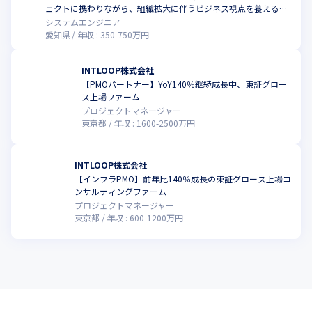
ェクトに携わりながら、組織拡大に伴うビジネス視点を養える環
境です
システムエンジニア
愛知県
年収 :
350
-
750
万円
INTLOOP株式会社
【PMOパートナー】YoY140％継続成長中、東証グロー
ス上場ファーム
プロジェクトマネージャー
東京都
年収 :
1600
-
2500
万円
INTLOOP株式会社
【インフラPMO】前年比140％成長の東証グロース上場コ
ンサルティングファーム
プロジェクトマネージャー
東京都
年収 :
600
-
1200
万円