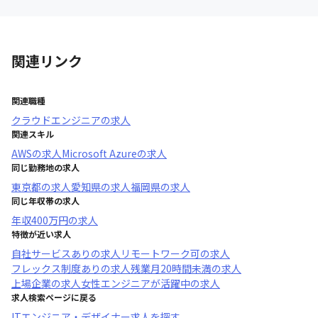
関連リンク
関連職種
クラウドエンジニア
の求人
関連スキル
AWS
の求人
Microsoft Azure
の求人
同じ勤務地の求人
東京都
の求人
愛知県
の求人
福岡県
の求人
同じ年収帯の求人
年収
400万円
の求人
特徴が近い求人
自社サービスあり
の求人
リモートワーク可
の求人
フレックス制度あり
の求人
残業月20時間未満
の求人
上場企業
の求人
女性エンジニアが活躍中
の求人
求人検索ページに戻る
ITエンジニア・デザイナー求人を探す