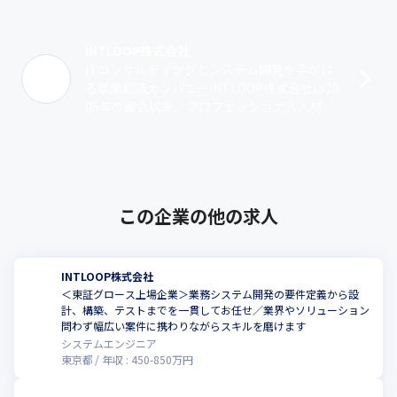
INTLOOP株式会社
ITコンサルティングとシステム開発を手がけ
る事業創造カンパニーINTLOOP株式会社は20
05年の設立以来、プロフェッショナル人材の
活用によってクライアントのさまざまな課題
を解決してきました。創業以来･･･
この企業の他の求人
INTLOOP株式会社
＜東証グロース上場企業＞業務システム開発の要件定義から設
計、構築、テストまでを一貫してお任せ／業界やソリューション
問わず幅広い案件に携わりながらスキルを磨けます
システムエンジニア
東京都
年収 :
450
-
850
万円