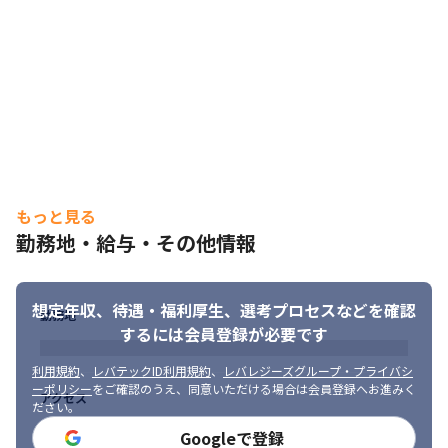
もっと見る
勤務地・給与・その他情報
想定年収、待遇・福利厚生、
選考プロセスなどを確認
勤務地
するには会員登録が必要です
利用規約
、
レバテックID利用規約
、
レバレジーズグループ・プライバシ
ーポリシー
をご確認のうえ、同意いただける場合は会員登録へお進みく
アクセス
ださい。
Googleで登録