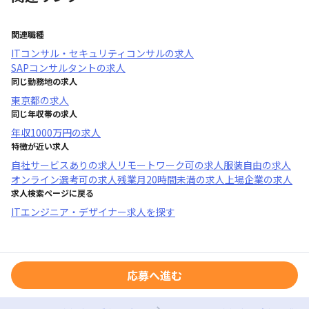
関連職種
ITコンサル・セキュリティコンサル
の求人
SAPコンサルタント
の求人
同じ勤務地の求人
東京都
の求人
同じ年収帯の求人
年収
1000万円
の求人
特徴が近い求人
自社サービスあり
の求人
リモートワーク可
の求人
服装自由
の求人
オンライン選考可
の求人
残業月20時間未満
の求人
上場企業
の求人
求人検索ページに戻る
ITエンジニア・デザイナー求人を探す
応募へ進む