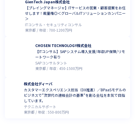
GienTech Japan株式会社
【プレイングマネージャ】ITサービスの営業・顧客提案をお任
せします！裁量権◎＜グローバルITソリューションカンパニー
＞
ITコンサル・セキュリティコンサル
東京都
年収 :
700
-
1200
万円
CHOSEN TECHNOLOGY株式会社
【ITコンサル】SAPシステム導入支援/年収UP保障/リモ
ートワーク有り
SAPコンサルタント
東京都
年収 :
450
-
1500
万円
株式会社ディーバ
カスタマーエクスペリエンス担当（DX推進）／BPaaSモデルの
ビジネスで”次世代の連結会計の基準”を創る会社を本気で目指
しています。
テクニカルサポート
東京都
年収 :
550
-
800
万円