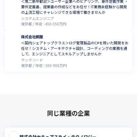
＜第二新卒歓迎＞ユーザー企業へのヒアリング、要件定義作業 ・
要件定義書、提案書の作成などをお任せ！IT業務未経験から開発
の上流工程にチャレンジできる環境で働きませんか
システムエンジニア
東京都
年収 :
450
-
550
万円
株式会社網屋
＜国内シェアトップクラス＞ログ管理製品のC#を用いた開発をお
任せ！システム・アーキテクチャ設計、コーディングの業務を通
して、エンジニアとしてスキルアップしませんか
テックリード
東京都
年収 :
500
-
900
万円
同じ業種の企業
株式会社セキュアスカイ・テクノロジー