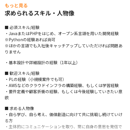
・顧客の事業成長に合わせ、長期的かつ柔軟にシステムの変化に
もっと見る
対応できます

求められるスキル・人物像
・継続取引割合は82%（※）と高いので、顧客から多くの信頼を
得ています

※いずれも2023年3月時点、当社調べ
■ 必須スキル/経験

・JavaまたはPHPをはじめ、オープン系言語を用いた開発経験

※Pythonの経験あれば尚可

※ほかの言語でも入社後キャッチアップしていただければ問題あ
りません
・基本設計や詳細設計の経験（1年以上）
■ 歓迎スキル/経験

・PLの経験（小規模案件でも可）

・AWSなどのクラウドインフラの構築経験、もしくは学習経験

・要件定義や顧客折衝の経験、もしくは今後経験していきたい意
欲
■ 求める人物像

・自ら学び、自ら考え、価値創造に向けて共に挑戦し続けていけ
る方

・主体的にコミュニケーションを取り、常に自身の意思を発信で