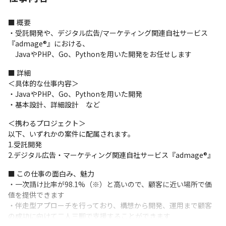
■ 概要

・受託開発や、デジタル広告/マーケティング関連自社サービス
『admage®』における、

　JavaやPHP、Go、Pythonを用いた開発をお任せします
■ 詳細

＜具体的な仕事内容＞

・JavaやPHP、Go、Pythonを用いた開発

・基本設計、詳細設計　など
＜携わるプロジェクト＞

以下、いずれかの案件に配属されます。

1.受託開発

2.デジタル広告・マーケティング関連自社サービス『admage®』
■ この仕事の面白み、魅力

・一次請け比率が98.1%（※）と高いので、顧客に近い場所で価
値を提供できます

・伴走型アプローチを行っており、構想から開発、運用まで顧客
の成功に向けて二人三脚で支援することができます
