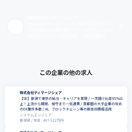
株式会社ディマージシェア
当社は国内No.1サービス（出典：2019年1〜1
2月に株式会社東京商工リサーチが行った総合
広告配信システム市場調査）と受託開発を展
開しています。部署は1つで、希望も考慮して
関わる案件を決定するので、･･･
この企業の他の求人
株式会社ディマージシェア
【SE】新潟で東京の給与・キャリアを実現 / 一次請け比率95%以
上！上流から開発、保守まで一気通貫 / 首都圏の大手企業の攻め
のDX案件多数 / AI、ブロックチェーン等の新技術積極活用
システムエンジニア
新潟県
年収 :
407
-
522
万円