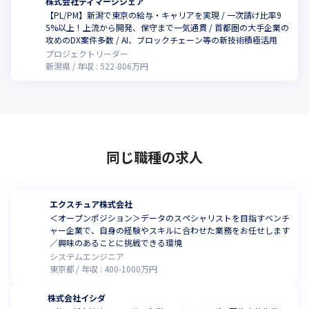
株式会社ディマージシェア
【PL/PM】新潟で東京の給与・キャリアを実現 / 一次請け比率9
5%以上！上流から開発、保守まで一気通貫 / 首都圏の大手企業の
攻めのDX案件多数 / AI、ブロックチェーン等の新技術積極活用
プロジェクトリーダー
新潟県
年収 :
522
-
806
万円
同じ職種の求人
エクスチュア株式会社
＜オープンポジション＞データのスペシャリストを目指すベンチ
ャー企業で、自身の経験やスキルに合わせた業務をお任せします
／興味のあることに挑戦できる環境
システムエンジニア
東京都
年収 :
400
-
1000
万円
株式会社イシダ