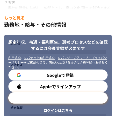
きる方

・当社の理念に共感し、仲間とともに良い文化/風土を創造できる
方

もっと見る
・大きな夢や高い目標を持ち、強い信念をもって達成に向けて行
勤務地・給与・その他情報
動できる方
想定年収、待遇・福利厚生、
選考プロセスなどを確認
勤務地
するには会員登録が必要です
利用規約
、
レバテックID利用規約
、
レバレジーズグループ・プライバシ
ーポリシー
をご確認のうえ、同意いただける場合は会員登録へお進みく
アクセス
ださい。
Googleで登録
Appleでサインアップ
勤務時間
メールアドレスで登録
想定年収
ログインはこちら