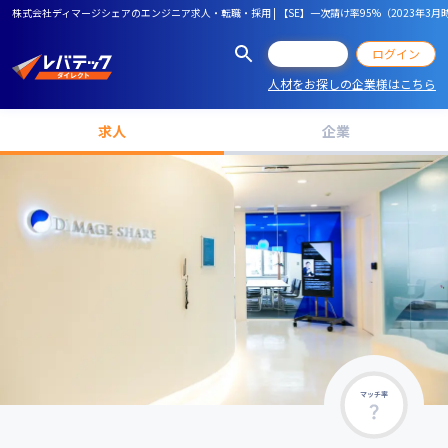
株式会社ディマージシェアのエンジニア求人・転職・採用 | 【SE】一次請け率95%（2023年3月
会員登録
ログイン
人材をお探しの企業様はこちら
求人
企業
マッチ率