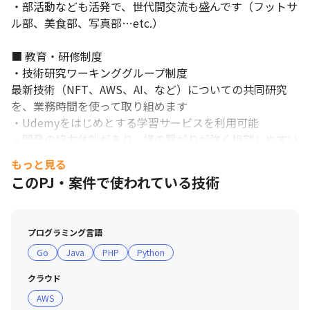
・部活動なども活発で、世代間交流も盛んです（フットサ
ル部、美食部、写真部…etc.）

■ 教育・研修制度

・技術研究ワーキンググループ制度

最新技術（NFT、AWS、AI、など）についての共同研究
を、業務時間を使って取り組めます

・Udemyをはじめとする学習サービスを利用可能

・開発の協力体制があり、横の繋がりが強く相談しやすい
雰囲気です

もっと見る
・オフィス／在宅勤務のハイブリッド勤務（週2出社、週
このPJ・案件で使われている技術
3在宅）

・健康経営の推進（有給取得率：77%、月平均残業時
間：11.8時間※2023年8月時点）
プログラミング言語
Go
Java
PHP
Python
クラウド
AWS