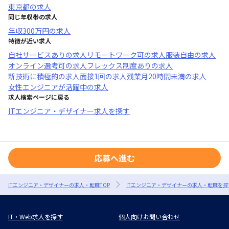
東京都
の求人
同じ年収帯の求人
年収
300万円
の求人
特徴が近い求人
自社サービスあり
の求人
リモートワーク可
の求人
服装自由
の求人
オンライン選考可
の求人
フレックス制度あり
の求人
新技術に積極的
の求人
面接1回
の求人
残業月20時間未満
の求人
女性エンジニアが活躍中
の求人
求人検索ページに戻る
ITエンジニア・デザイナー求人を探す
応募へ進む
ITエンジニア・デザイナーの求人・転職TOP
ITエンジニア・デザイナーの求人・転職を探
IT・Web求人を探す
個人向けお問い合わせ