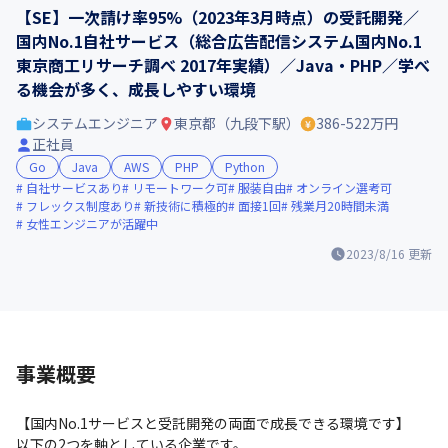
【SE】一次請け率95%（2023年3月時点）の受託開発／
国内No.1自社サービス（総合広告配信システム国内No.1
東京商工リサーチ調べ 2017年実績）／Java・PHP／学べ
る機会が多く、成長しやすい環境
システムエンジニア
東京都（九段下駅）
386-522万円
正社員
Go
Java
AWS
PHP
Python
自社サービスあり
リモートワーク可
服装自由
オンライン選考可
フレックス制度あり
新技術に積極的
面接1回
残業月20時間未満
女性エンジニアが活躍中
2023/8/16
更新
事業概要
【国内No.1サービスと受託開発の両面で成長できる環境です】

以下の2つを軸としている企業です。
