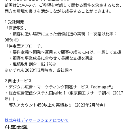
部署は1つのみで、ご希望を考慮して関わる案件を決定するため、

両方の環境の良さを活かしながら成長することができます。
1.受託開発

「直接取引」

　・顧客に近い場所に立った価値創造の実現（一次請け比率：
98%※）

「伴走型アプローチ」

　・要件定義～開発～運用まで顧客の成功に向け、一貫して支援

　・顧客の事業成長に合わせて長期な支援を実施

　・継続取引割合：82.7%※

※いずれも2023年3月時点、当社調べ
2.自社サービス

・デジタル広告・マーケティング関連サービス『admage®』

・総合広告配信システム国内No.1（東京商工リサーチ調べ（2017
年））、

　導入アカウント450以上の実績あり（2023年2月時点）
株式会社ディマージシェアについて
仕事内容