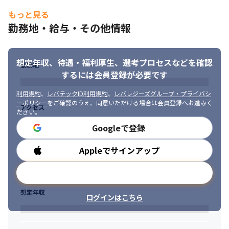
プリなど

もっと見る
・コンテンツ業界：メディア、動画配信

■ SHIFTがソフトウェアの開発として目指す未来

・ゲーム業界：ソーシャル、コンシューマー、オンラインなど
勤務地・給与・その他情報
～QCDからDAAE（ダーエ）へ～

これまでのレガシーな開発では重厚長大なプロジェクトが多く、
■ この仕事の魅力、面白み

スピードに欠けていました。

・自社のみならず業務提携先と力を合わせ、自社ならびに大手ク
事業を成功させるには、スモールスタートかつ迅速にサービスや
想定年収、待遇・福利厚生、
選考プロセスなどを確認
ライアントの0→1のプロダクト企画/開発に携わることが可能です

勤務地
システムの試作モデルを開発し、市場やユーザーの声を分析・反
するには会員登録が必要です
・複数のプロダクト企画が並行しているため、各テーマの責任者
映しながらそれを進化させていくことが必要です。事業を成功さ
として裁量をもって進められます

せるプロダクトを生み出す新たなスタイルを、SHIFTでは
利用規約
、
レバテックID利用規約
、
レバレジーズグループ・プライバシ
・生み出したプロダクトのグロースを自組織内で責任をもって進
「DAAE（ダーエ）」と名づけ、サービスを展開しています。
ーポリシー
をご確認のうえ、同意いただける場合は会員登録へお進みく
アクセス
められます

ださい。
・立ち上げ期の新たなグループのため、これからのグループの
Googleで登録
MVVなどから一緒に検討できます

・代表の丹下をはじめ経営が注目するAgendaを扱うため、経営層
Appleでサインアップ
勤務時間
と高頻度でディスカッションすることができます
メールアドレスで登録
想定年収
ログインはこちら