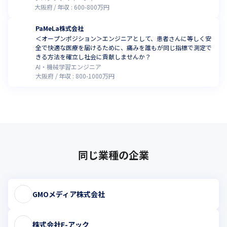
大阪府
年収 :
600
-
800
万円
PaMeLa株式会社
＜オープンポジション＞エンジニアとして、患者さんに等しく安
全で快適な医療を届けるために、痛みを誰もが同じ指標で測定で
きる方法を確立し社会に貢献しませんか？
AI・機械学習エンジニア
大阪府
年収 :
800
-
1000
万円
同じ業種の企業
GMOメディア株式会社
株式会社F-アック