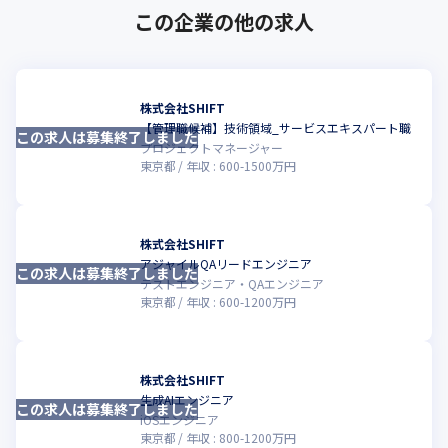
この企業の他の求人
株式会社SHIFT
【管理職候補】技術領域_サービスエキスパート職
この求人は募集終了しました
こ
プロジェクトマネージャー
東京都
年収 :
600
-
1500
万円
株式会社SHIFT
アジャイルQAリードエンジニア
この求人は募集終了しました
こ
テストエンジニア・QAエンジニア
東京都
年収 :
600
-
1200
万円
株式会社SHIFT
生成AIエンジニア
この求人は募集終了しました
こ
iOSエンジニア
東京都
年収 :
800
-
1200
万円