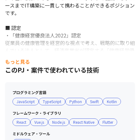
ースまでIT構築に一貫して携わることができるポジション
です。

■ 認定     

・「健康経営優良法人2022」認定

従業員の健康管理を経営的な視点で考え、戦略的に取り組
んでいる法人として、経済産業省が認定する「健康経営優
良法人」に認定されました。

もっと見る
このPJ・案件で使われている技術
・「えるぼし（3段階目）」認定

女性の活躍促進に関する状況などが優良な企業として、厚
生労働省より「えるぼし」の最高位（3段階目）認定を取
プログラミング言語
毎年約150％の売上高成長率を実現しています。
得いたしました。ひきつづき、あらゆる従業員が活躍でき
JavaScript
TypeScript
Python
Swift
Kotlin
る環境を整備していきます。

フレームワーク・ライブラリ
■ 「受動喫煙防止」のための取組み        

React
Vue.js
Node.js
React Native
Flutter
・札幌第1/第2：敷地内禁煙

・仙台：敷地内禁煙（屋外に喫煙場所あり）

ミドルウェア・ツール