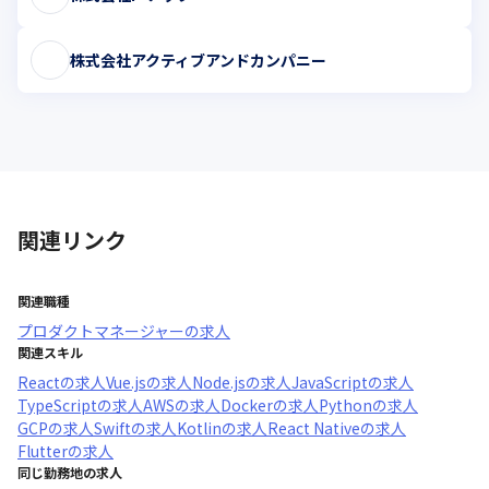
株式会社アクティブアンドカンパニー
関連リンク
関連職種
プロダクトマネージャー
の求人
関連スキル
React
の求人
Vue.js
の求人
Node.js
の求人
JavaScript
の求人
TypeScript
の求人
AWS
の求人
Docker
の求人
Python
の求人
GCP
の求人
Swift
の求人
Kotlin
の求人
React Native
の求人
Flutter
の求人
同じ勤務地の求人