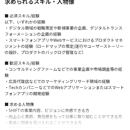
求められるスキル・人物像
せ）Economic Quality（経済品質）の頭⽂字をとった造語で、CX
を考えながらスピーディーにサービスを⽣み出し進化させていく
ことが必要な現代の開発を表現しています
■ 必須スキル/経験

以下、いずれかの経験

＜募集背景＞

・デジタル領域の戦略策定や新規事業の企画、デジタルトランス
2020年に立ち上げたDAAE部ではクライアントワークだけではな
フォーメーションの企画の経験

く、自社の新規事業、お客様向けのサービス開発、あるいは資本
・スマートフォンアプリやWebサービスにおけるプロダクトマネ
業務提携などの経営Agendaに取り組んでいます。これから、企画
ジメントの経験（ロードマップの策定/遂行やユーザーストーリー
したプロダクトをカタチにする時期に入り、全体を俯瞰しリード
の設計、プロダクトのバックログ管理など）
できるプロダクトマネージャーの存在が必要不可欠であるため、
本ポジションを募集します。
■ 歓迎スキル/経験

・コンサルティングファームなどでの事業企画や市場調査等の経
＜クライアント企業＞      
験

・広告代理店などでのマーケティングリサーチ領域の経験

以下の業界において、事業会社や大手・中堅SIerなど幅広い顧客
・TechカンパニーなどでのWebアプリケーションまたはスマート
ポートフォリオを形成しています。

フォンアプリの開発経験
・金融業界：銀行、証券、保険（生保、損保）、FX、電子マネー
など

■ 求める人物像

・流通業界：流通、小売りなど

・SHIFTの事業内容、ビジョンに共感できる方

・パッケージソフトウェア業界：医療、財務会計、販売管理、在
・向上心と意欲、責任感をもって仕事に取り組むことができる方

庫管理、人事給与など

・素直に物事を受け入れることができる方

・Webモバイル業界：大型ポータルサイト、ECサイト、スマホア
・能動的に業務に取り組むことができる方