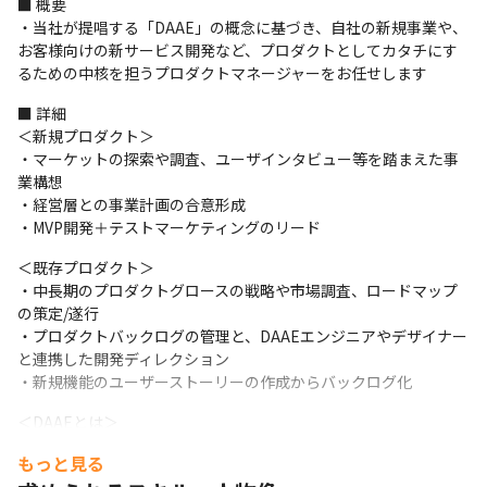
■ 概要

・当社が提唱する「DAAE」の概念に基づき、自社の新規事業や、
お客様向けの新サービス開発など、プロダクトとしてカタチにす
るための中核を担うプロダクトマネージャーをお任せします
■ 詳細

＜新規プロダクト＞

・マーケットの探索や調査、ユーザインタビュー等を踏まえた事
業構想

・経営層との事業計画の合意形成

・MVP開発＋テストマーケティングのリード
＜既存プロダクト＞

・中長期のプロダクトグロースの戦略や市場調査、ロードマップ
の策定/遂行

・プロダクトバックログの管理と、DAAEエンジニアやデザイナー
と連携した開発ディレクション

・新規機能のユーザーストーリーの作成からバックログ化
＜DAAEとは＞

・当社の代表が提唱するサービス設計の基本概念です

もっと見る
・Design（デザイン）Agility（迅速性）Assembly（組み合わ