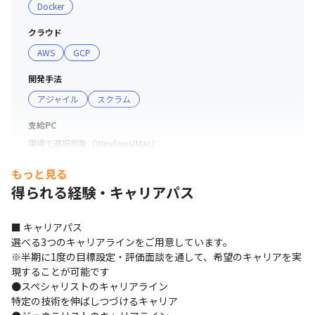
・東京第1/第2：屋内禁煙（屋内喫煙室あり）

Docker
・名古屋：敷地内禁煙（屋外に喫煙場所あり）

・大阪第1/第2：屋内禁煙（屋内喫煙室あり）

クラウド
・広島：屋内禁煙（屋内喫煙室あり）

AWS
GCP
・福岡第1：敷地内禁煙（屋外に喫煙場所あり）

開発手法
・福岡第2：屋内禁煙（屋内喫煙室あり）

アジャイル
スクラム
※お客様先勤務の場合は案件先により喫煙ルールが異なり
支給PC
ます
現場で選択可能（Windows/Mac）
もっと見る
得られる経験・キャリアパス
■ キャリアパス

選べる3つのキャリアラインをご用意しています。

※半期に1度の目標設定・評価面談を通して、希望のキャリアを実
現することが可能です

●スペシャリストのキャリアライン

特定の技術を伸ばしつづけるキャリア
