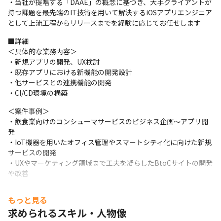
・当社が提唱する「DAAE」の概念に基づき、大手クライアントが
持つ課題を最先端のIT技術を用いて解決するiOSアプリエンジニア
として上流工程からリリースまでを経験に応じてお任せします
■詳細

＜具体的な業務内容＞

・新規アプリの開発、UX検討

・既存アプリにおける新機能の開発設計

・他サービスとの連携機能の開発

・CI/CD環境の構築
＜案件事例＞

・飲食業向けのコンシューマサービスのビジネス企画～アプリ開
発

・IoT機器を用いたオフィス管理やスマートシティ化に向けた新規
サービスの開発

・UXやマーケティング領域まで工夫を凝らしたBtoCサイトの開発
や改善
＜自社プロダクト＞

もっと見る
・福利厚生を目的とし、従業員の一時的なもち出しの負担を軽減
求められるスキル・人物像
できるふるさと納税サービス（地域活性化にも​貢献）​
