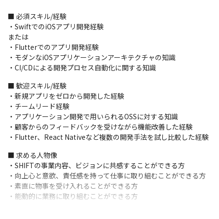
・視聴者のリアクションと、イベントコンテンツをマージし​分析
ができるオンラインイベントシステム

■ 必須スキル/経験

・患者単位で寄付ができたり、使い道、その後の経過まで見守る
・SwiftでのiOSアプリ開発経験

ことできる寄付アプリ
または

・Flutterでのアプリ開発経験

＜求人の特徴＞

・モダンなiOSアプリケーションアーキテクチャの知識

1.クライアントのビジネス企画やサービス企画から携われる

・CI/CDによる開発プロセス自動化に関する知識
・クライアントのデジタルサービス開発やビジネス企画、サービ
ス企画から携われます

■ 歓迎スキル/経験

・自身でビジネスから考えたものを機能に落とし込み、開発から
・新規アプリをゼロから開発した経験

リリースまでの一気通貫の流れを経験できます
・チームリード経験

・アプリケーション開発で用いられるOSSに対する知識

2.端技術を実務で使うチャンスが多い

・顧客からのフィードバックを受けながら機能改善した経験

・携わる案件はお客様の次世代のサービスとなるため、最先端ト
・Flutter、React Nativeなど複数の開発手法を試し比較した経験
レンドを盛り込んだ提案を行います

・1案件あたりの開発期間が短く、大小含めさまざまな開発に関わ
■ 求める人物像

るため、必然的に興味がある先端技術を実務で使う機会が増え、
・SHIFTの事業内容、ビジョンに共感することができる方

エンジニアとしての知識も深めやすい環境です
・向上心と意欲、責任感を持って仕事に取り組むことができる方

・素直に物事を受け入れることができる方

3.多国籍な人材で構成されたグローバルな価値観がある

・能動的に業務に取り組むことができる方
・エンジニアには外国籍のメンバーも複数在籍しています

・開発に対する考え方も国ごとに違うため、自分には思いつかな
■ DAAEとは
