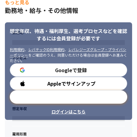
いような角度からのアドバイスが得られるかもしれません

もっと見る
当社の代表が提唱するサービス設計の基本概念です。

※業務は日本語で行われます
勤務地・給与・その他情報
Design（デザイン）Agility（迅速性）Assembly（組み合わせ）
Economic Quality（経済品質）

4.自社プロダクトとお客様のサービス開発の両方が経験可能

の頭⽂字をとった造語で、CXを考えながらスピーディーにサービ
・自社プロダクトでは、9,000名を超えるSHIFTグループの従業員
スを⽣み出し進化させていくことが必要な現代の開発を表現して
想定年収、待遇・福利厚生、
選考プロセスなどを確認
でまずは試してみることにより、ユーザのフィードバックを受け
勤務地
います。

ることができます

するには会員登録が必要です
「売れるサービスづくり」の支援モデルとして、市場の変化に柔
・そしてその勝ちメソッドをお客様のサービス開発にも応用する
軟に対応でき、リリースの頻度やローンチまでのリードタイムを
利用規約
、
レバテックID利用規約
、
レバレジーズグループ・プライバシ
ことで、最短で売れるサービスづくりを実現することが可能です
いかに短くするか、領域が分かれがちなマーケティングの試作を
ーポリシー
をご確認のうえ、同意いただける場合は会員登録へお進みく
アクセス
ださい。
シームレスに行い、スモールにスタートし勝ち方を見極めたうえ
■ この仕事の面白み・魅力

で量産開発していくという考えを「コトづくり」における新しい
・大手クライアントの0→1のサービス開発に携わることが可能で
Googleで登録
価値基準として提唱しています。
す

・新しいコンセプトの立ち上げ期の部署で重要な役割を担うこと
Appleでサインアップ
勤務時間
■ SHIFTがソフトウェアの開発として目指す未来

ができます

～QCDからDAAE（ダーエ）へ～

・早いスピードの環境で自己の成長が促せます

メールアドレスで登録
これまでのレガシーな開発では重厚長大なプロジェクトが多く、
・「幅広い技術に触れられる」「数々のサービスの誕生とグロー
スピードに欠けていました。

スしていく様を目の当たりにできる」といったエンジニア冥利に
想定年収
事業を成功させるには、スモールスタートかつ迅速にサービスや
ログインはこちら
つきる働き方ができます
システムの試作モデルを開発し、市場やユーザーの声を分析・反
映しながらそれを進化させていくことが必要となっています。事
業を成功させるプロダクトを生み出す新たなスタイルを、SHIFT
雇用形態
では「DAAE（ダーエ）」と名づけ、サービスを展開しています。