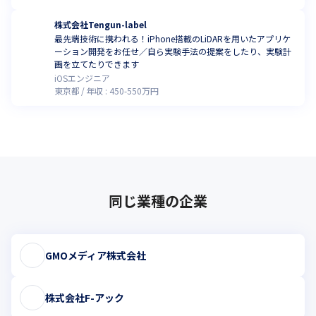
自身の成長を実感しませんか。
株式会社Tengun-label
最先端技術に携われる！iPhone搭載のLiDARを用いたアプリケ
ーション開発をお任せ／自ら実験手法の提案をしたり、実験計
画を立てたりできます
iOSエンジニア
東京都
年収 :
450
-
550
万円
同じ業種の企業
GMOメディア株式会社
株式会社F-アック