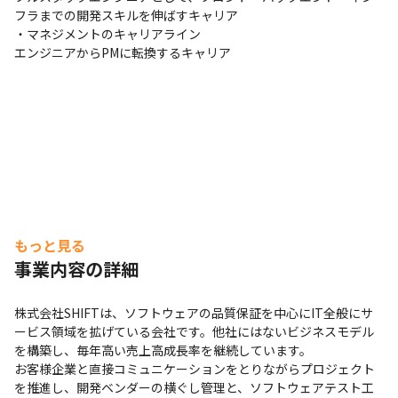
https://recruit.shiftinc.jp/message/
フラまでの開発スキルを伸ばすキャリア

・マネジメントのキャリアライン

エンジニアからPMに転換するキャリア
もっと見る
事業内容の詳細
株式会社SHIFTは、ソフトウェアの品質保証を中心にIT全般にサ
ービス領域を拡げている会社です。他社にはないビジネスモデル
を構築し、毎年高い売上高成長率を継続しています。

お客様企業と直接コミュニケーションをとりながらプロジェクト
を推進し、開発ベンダーの横ぐし管理と、ソフトウェアテスト工