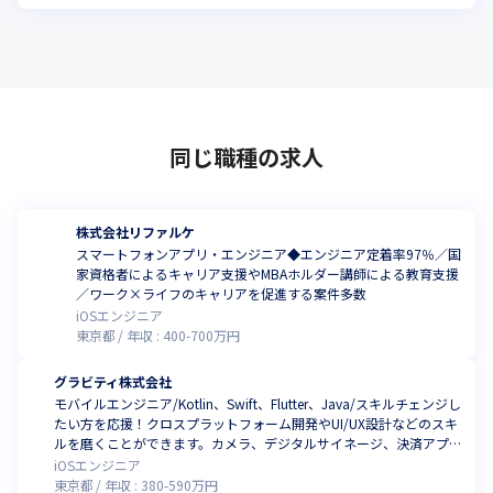
同じ職種の求人
株式会社リファルケ
スマートフォンアプリ・エンジニア◆エンジニア定着率97％／国
家資格者によるキャリア支援やMBAホルダー講師による教育支援
／ワーク×ライフのキャリアを促進する案件多数
iOSエンジニア
東京都
年収 :
400
-
700
万円
グラビティ株式会社
モバイルエンジニア/Kotlin、Swift、Flutter、Java/スキルチェンジし
たい方を応援！クロスプラットフォーム開発やUI/UX設計などのスキ
ルを磨くことができます。カメラ、デジタルサイネージ、決済アプリ
など様々な領域のプロジェクトに参加し、アイデアを実現する喜び
iOSエンジニア
と成果を実感できます。技術の進化に対応しながらチームと協力し、
東京都
年収 :
380
-
590
万円