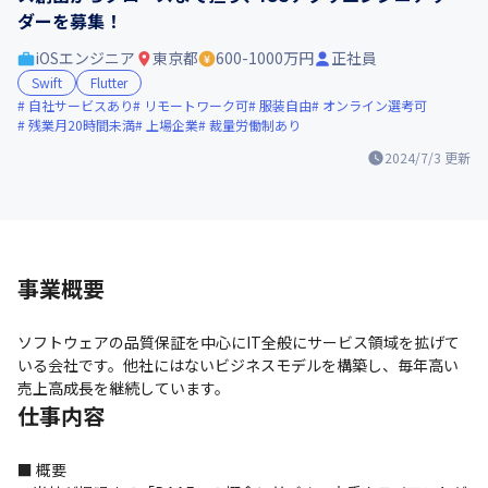
ダーを募集！
iOSエンジニア
東京都
600-1000万円
正社員
Swift
Flutter
自社サービスあり
リモートワーク可
服装自由
オンライン選考可
残業月20時間未満
上場企業
裁量労働制あり
2024/7/3
更新
事業概要
ソフトウェアの品質保証を中心にIT全般にサービス領域を拡げて
いる会社です。他社にはないビジネスモデルを構築し、毎年高い
売上高成長を継続しています。
仕事内容
■ 概要
