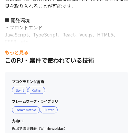
見を取り入れることが可能です。

■ 開発環境

・フロントエンド

JavaScript、TypeScript、React、Vue.js、HTML5、
CSS3、etc...

・バックエンド

もっと見る
Node.js、Python、Ruby、PHP、Go、etc...

このPJ・案件で使われている技術
・モバイルアプリ

Swift、Kotlin、Flutter、React Native、etc...

・インフラ

プログラミング言語
AWS、GCP、Azure、Docker、etc...

Swift
Kotlin
・データベース

RDB（MySQL、PostgreSQL）、NoSQL（DynamoDB、
フレームワーク・ライブラリ
BigQuery、Firestore）、etc...

React Native
Flutter
・ミドルウェア

nginx、Serverless Framework、etc...

支給PC
・プロジェクト管理

現場で選択可能（Windows/Mac）