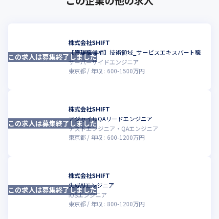
この企業の他の求人
株式会社SHIFT
【管理職候補】技術領域_サービスエキスパート職
この求人は募集終了しました
こ
サーバーサイドエンジニア
東京都
年収 :
600
-
1500
万円
株式会社SHIFT
アジャイルQAリードエンジニア
この求人は募集終了しました
こ
テストエンジニア・QAエンジニア
東京都
年収 :
600
-
1200
万円
株式会社SHIFT
生成AIエンジニア
この求人は募集終了しました
こ
iOSエンジニア
東京都
年収 :
800
-
1200
万円