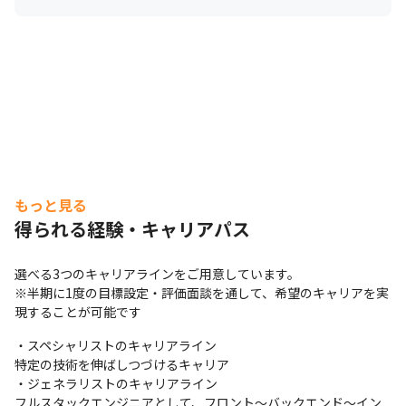
JIRA、Backlog、etc...

・ドキュメント管理

Confluence、Notion、etc... 

■社風

「健康経営優良法人2022」認定企業

・連結従業員数8,119人（2022年2月末時点）

・平均年齢34.5歳

・残業時間平均10.1h/月

・昇給率年平均10.4％、プロセスも評価！

もっと見る
・産育休取得＆復職率100%

得られる経験・キャリアパス
・介護休業制度や選択制確定拠出年金制度などライフプラ
ンに合わせたユニークな福利厚生もご用意

選べる3つのキャリアラインをご用意しています。

・70歳定年制で、年齢を理由にキャリアを諦めなくてよ
※半期に1度の目標設定・評価面談を通して、希望のキャリアを実
いのも、SHIFTの当社の魅力！

現することが可能です
・スペシャリストのキャリアライン

「お金だけじゃなく、やりがいだけじゃなく、その両方。
特定の技術を伸ばしつづけるキャリア

ご家族や恋人、大切な人に誇れる仕事をしよう」

・ジェネラリストのキャリアライン

HPにも掲載されている代表の丹下の考え方です。

フルスタックエンジニアとして、フロント～バックエンド～イン