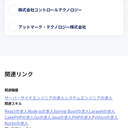
株式会社コントロールテクノロジー
アットマーク・テクノロジー株式会社
関連リンク
関連職種
サーバーサイドエンジニア
の求人
システムエンジニア
の求人
関連スキル
React
の求人
Node.js
の求人
Spring Boot
の求人
Laravel
の求人
CakePHP
の求人
Go
の求人
Java
の求人
PHP
の求人
Python
の求人
Kotlin
の求人