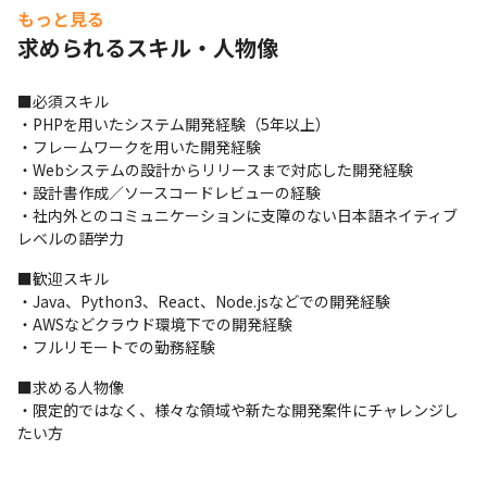
部署間を超えて、マーケティングリサーチ等を行った上で開発プ
もっと見る
ロジェクトを進めることもあり、お客様やユーザーに喜ばれる高
求められるスキル・人物像
品質なものづくりに携わりたい方には最適な環境です。
※スキル・ご志向性に応じて自社内の案件にアサイン予定です。

■必須スキル

※望むキャリアに合わせてフルスタックに対応いただくことも可
・PHPを用いたシステム開発経験（5年以上）

能です。ご自身のスキルの幅を広げ、マルチにご活躍できる環境
・フレームワークを用いた開発経験

です。
・Webシステムの設計からリリースまで対応した開発経験

・設計書作成／ソースコードレビューの経験

■開発環境

・社内外とのコミュニケーションに支障のない日本語ネイティブ
・インフラ：AWS, オンプレミス

レベルの語学力
・OS：RHEL/CentOS, AmazonLinux

・言語：PHP, Java, JavaScript, Swift, Kotlin, Python,React,Go

■歓迎スキル

・開発ツール：Git, Jenkins, Ansible, Vagrant, Ansible, Docker, 
・Java、Python3、React、Node.jsなどでの開発経験

AWS ECS/EKS/ECR

・AWSなどクラウド環境下での開発経験

・コミュニケーション・プロジェクト管理：Redmine, 
・フルリモートでの勤務経験
Chatwork, Slack, Zabbix, Nagios
■求める人物像

■主なお取引先様

・限定的ではなく、様々な領域や新たな開発案件にチャレンジし
大和コネクト証券様/東急不動産様/TBCグループ様/日本自動車連
たい方
盟様/ソニー銀行様/クレディセゾン様　など