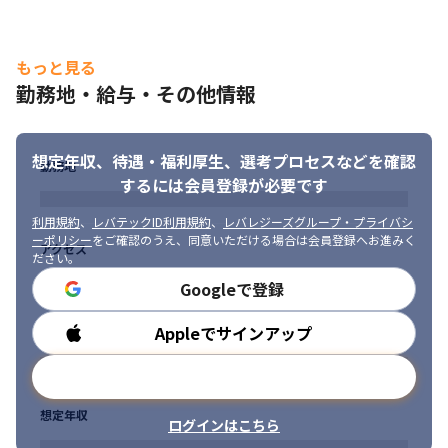
もっと見る
勤務地・給与・その他情報
想定年収、待遇・福利厚生、
選考プロセスなどを確認
勤務地
するには会員登録が必要です
利用規約
、
レバテックID利用規約
、
レバレジーズグループ・プライバシ
ーポリシー
をご確認のうえ、同意いただける場合は会員登録へお進みく
アクセス
ださい。
Googleで登録
Appleでサインアップ
勤務時間
メールアドレスで登録
想定年収
ログインはこちら