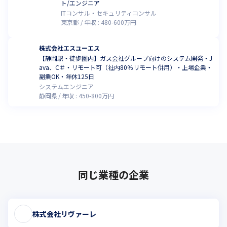
ト/エンジニア
ITコンサル・セキュリティコンサル
東京都
年収 :
480
-
600
万円
株式会社エスユーエス
【静岡駅・徒歩圏内】ガス会社グループ向けのシステム開発・J
ava、C＃・リモート可（社内80％リモート併用）・上場企業・
副業OK・年休125日
システムエンジニア
静岡県
年収 :
450
-
800
万円
同じ業種の企業
株式会社リヴァーレ