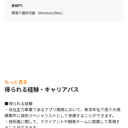
　コアタイム9:30~15:00、フレキシブルタイム8:00~22:00
支給PC
で月単位でのフレックス勤務制度を導入しています。

現場で選択可能（Windows/Mac）
　利用に際しての申請は不要で、上長に事前報告の上、気
軽に利用することができます。

　※ライブ鑑賞やスポーツ観戦、家庭のイベント事などで
利用している人も多いです。

【資格取得奨励制度】 　

　会社が指定している資格に関しては、取得するとその受
検費用を会社が負担しています。

　また、資格によっては報奨金も支給しています。

もっと見る
【Udemy Businessの導入】

得られる経験・キャリアパス
　希望者向けに自己学習の機会を提供しています。

　資格取得奨励制度と合わせて活用する社員も多くいま
■得られる経験

す。
・当社主力事業であるアプリ開発において、東京本社で扱う大規
模案件に技術スペシャリストとして参画することができます。

・技術面に関して、クライアントや開発チームに提案して実現す
ることができます。
