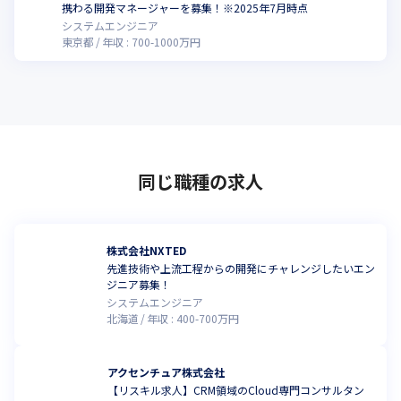
携わる開発マネージャーを募集！※2025年7月時点
システムエンジニア
東京都
年収 :
700
-
1000
万円
同じ職種の求人
株式会社NXTED
先進技術や上流工程からの開発にチャレンジしたいエン
ジニア募集！
システムエンジニア
北海道
年収 :
400
-
700
万円
アクセンチュア株式会社
【リスキル求人】CRM領域のCloud専門コンサルタン