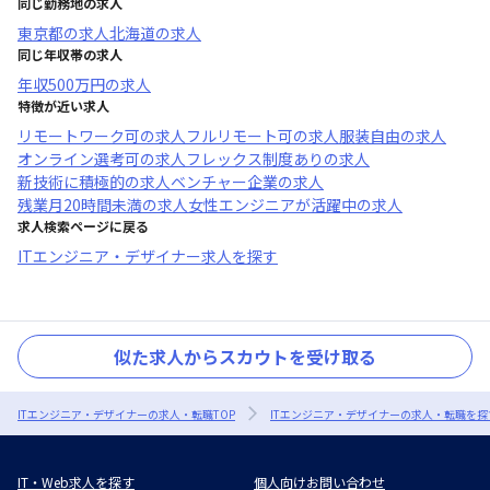
同じ勤務地の求人
東京都
の求人
北海道
の求人
同じ年収帯の求人
年収
500万円
の求人
特徴が近い求人
リモートワーク可
の求人
フルリモート可
の求人
服装自由
の求人
オンライン選考可
の求人
フレックス制度あり
の求人
新技術に積極的
の求人
ベンチャー企業
の求人
残業月20時間未満
の求人
女性エンジニアが活躍中
の求人
求人検索ページに戻る
ITエンジニア・デザイナー求人を探す
似た求人からスカウトを受け取る
ITエンジニア・デザイナーの求人・転職TOP
ITエンジニア・デザイナーの求人・転職を探
IT・Web求人を探す
個人向けお問い合わせ