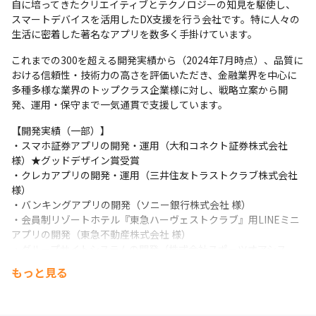
自に培ってきたクリエイティブとテクノロジーの知見を駆使し、
スマートデバイスを活用したDX支援を行う会社です。特に人々の
生活に密着した著名なアプリを数多く手掛けています。
これまでの300を超える開発実績から（2024年7月時点）、品質に
おける信頼性・技術力の高さを評価いただき、金融業界を中心に
多種多様な業界のトップクラス企業様に対し、戦略立案から開
発、運用・保守まで一気通貫で支援しています。
【開発実績（一部）】

・スマホ証券アプリの開発・運用（大和コネクト証券株式会社 
様）★グッドデザイン賞受賞

・クレカアプリの開発・運用（三井住友トラストクラブ株式会社 
様）

・バンキングアプリの開発（ソニー銀行株式会社 様）

・会員制リゾートホテル『東急ハーヴェストクラブ』用LINEミニ
アプリの開発（東急不動産株式会社 様）

・グループサイトシステムの開発（株式会社スポーツオアシス 
様）

もっと見る
🔗各実績の詳細およびその他実績：https://www.cross-
c.co.jp/works/