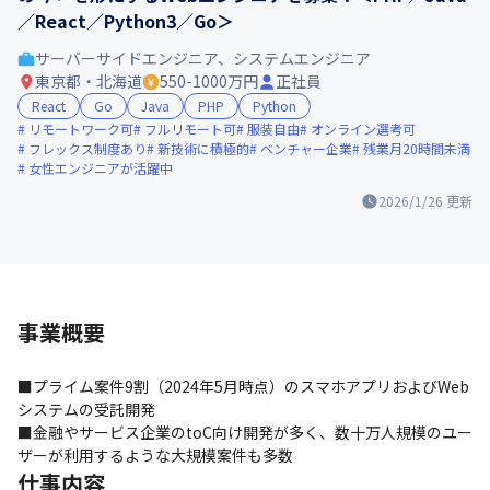
／React／Python3／Go＞
サーバーサイドエンジニア、システムエンジニア
東京都・北海道
550-1000万円
正社員
React
Go
Java
PHP
Python
リモートワーク可
フルリモート可
服装自由
オンライン選考可
フレックス制度あり
新技術に積極的
ベンチャー企業
残業月20時間未満
女性エンジニアが活躍中
2026/1/26
更新
事業概要
■プライム案件9割（2024年5月時点）のスマホアプリおよびWeb
システムの受託開発

■金融やサービス企業のtoC向け開発が多く、数十万人規模のユー
ザーが利用するような大規模案件も多数
仕事内容