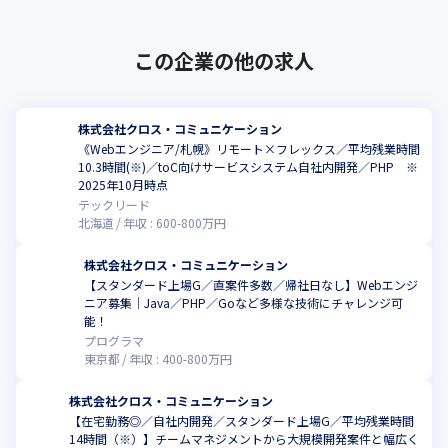
この企業の他の求人
株式会社クロス・コミュニケーション
《Webエンジニア/札幌》リモート×フレックス／平均残業時間
10.3時間(※)／toC向けサービスシステム自社内開発／PHP ※
2025年10月時点
テックリード
北海道
年収 :
600
-
800
万円
株式会社クロス・コミュニケーション
【スタンダード上場G／直案件多数／帰社日なし】Webエンジ
ニア募集｜Java／PHP／Goなど多様な技術にチャレンジ可
能！
プログラマ
東京都
年収 :
400
-
800
万円
株式会社クロス・コミュニケーション
【在宅勤務◎／自社内開発／スタンダード上場G／平均残業時間
14時間（※）】チームマネジメントから大規模開発案件と幅広く