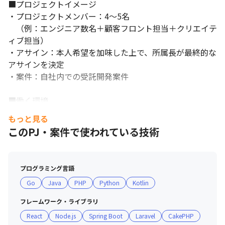
■プロジェクトイメージ

・プロジェクトメンバー：4～5名　

　（例：エンジニア数名＋顧客フロント担当＋クリエイテ
ィブ担当）

・アサイン：本人希望を加味した上で、所属長が最終的な
アサインを決定

・案件：自社内での受託開発案件

■働く環境

【全国各地からフルリモート勤務】

もっと見る
　出張として東京本社やお客様企業へ訪問いただく場合も
このPJ・案件で使われている技術
ございますが、日本全国からフルリモートで勤務いただく
ことができるポジションです。

プログラミング言語
【プロジェクトに応じてOSも選択可】

Go
Java
PHP
Python
Kotlin
　基本の支給PCはWindowsですが、担当いただくプロジ
ェクトに応じてMacも支給しています

フレームワーク・ライブラリ
React
Node.js
Spring Boot
Laravel
CakePHP
【フレックス勤務制度】
