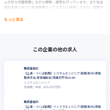
ムが日々切磋琢磨しながら開発・運営を行っています。また社会
福祉支援に向けた新規事業サービスなども提供しており、国境や
業界の枠を超えて、ITを通じて社会貢献を目指しています。
もっと見る
この企業の他の求人
株式会社IC
【土浦・つくば勤務】システムエンジニア/経験浅OK/資格
取得手当/家賃補助有/残業月平均16.6H
システムエンジニア
茨城県
年収 :
450
-
650
万円
株式会社IC
【土浦・つくば勤務】インフラエンジニア/経験浅OK/資格