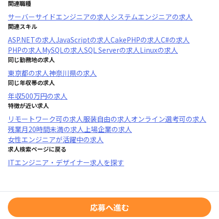
関連職種
サーバーサイドエンジニア
の求人
システムエンジニア
の求人
関連スキル
ASP.NET
の求人
JavaScript
の求人
CakePHP
の求人
C#
の求人
PHP
の求人
MySQL
の求人
SQL Server
の求人
Linux
の求人
同じ勤務地の求人
東京都
の求人
神奈川県
の求人
同じ年収帯の求人
年収
500万円
の求人
特徴が近い求人
リモートワーク可
の求人
服装自由
の求人
オンライン選考可
の求人
残業月20時間未満
の求人
上場企業
の求人
女性エンジニアが活躍中
の求人
求人検索ページに戻る
ITエンジニア・デザイナー求人を探す
応募へ進む