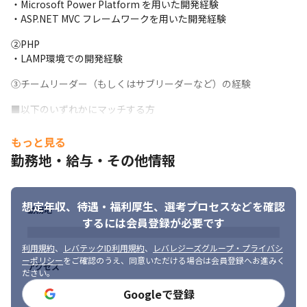
・Microsoft Power Platform を用いた開発経験

・ASP.NET MVC フレームワークを用いた開発経験
②PHP

・LAMP環境での開発経験
③チームリーダー（もしくはサブリーダーなど）の経験
■以下のいずれかにマッチする方

・能動的にコミュニケーションを取れる方

・お客様と直接やり取りしながら業務を進めたい方

もっと見る
・リーダーを目指したい方、またはその素養をお持ちの方

勤務地・給与・その他情報
  ※現時点での経験よりも、上記のようなマインドを重視します
想定年収、待遇・福利厚生、
選考プロセスなどを確認
勤務地
するには会員登録が必要です
利用規約
、
レバテックID利用規約
、
レバレジーズグループ・プライバシ
ーポリシー
をご確認のうえ、同意いただける場合は会員登録へお進みく
アクセス
ださい。
Googleで登録