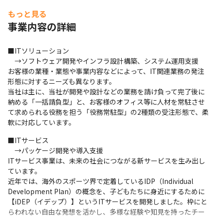
もっと見る
事業内容の詳細
■ITソリューション

　→ソフトウェア開発やインフラ設計構築、システム運用支援

お客様の業種・業態や事業内容などによって、IT関連業務の発注
形態に対するニーズも異なります。

当社は主に、当社が開発や設計などの業務を請け負って完了後に
納める「一括請負型」と、お客様のオフィス等に人材を常駐させ
て求められる役務を担う「役務常駐型」の2種類の受注形態で、柔
軟に対応しています。
■ITサービス

　→パッケージ開発や導入支援

ITサービス事業は、未来の社会につながる新サービスを生み出し
ています。

近年では、海外のスポーツ界で定着しているIDP（Individual 
Development Plan）の概念を、子どもたちに身近にするために
【iDEP（イデップ）】というITサービスを開発しました。枠にと
らわれない自由な発想を活かし、多様な経験や知見を持ったチー