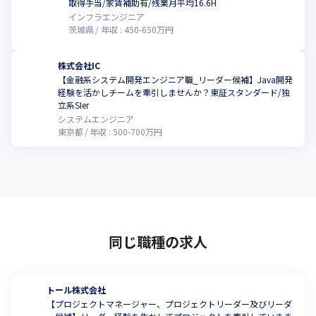
取得手当/家賃補助有/残業月平均16.6H
インフラエンジニア
茨城県
年収 :
450
-
650
万円
株式会社IC
【金融系システム開発エンジニア職_リーダー候補】Java開発
経験を活かしチームを牽引しませんか？東証スタンダード/独
立系SIer
システムエンジニア
東京都
年収 :
500
-
700
万円
同じ職種の求人
トール株式会社
【プロジェクトマネージャー、プロジェクトリーダー及びリーダ