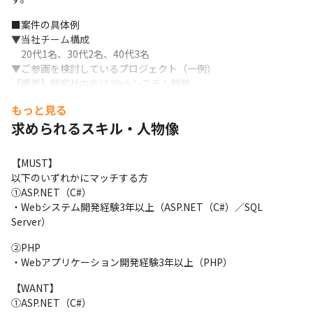
■案件の具体例

▼当社チーム構成

　20代1名、30代2名、40代3名

▼ご参画を検討しているプロジェクト（一例）

【概要】顧客社内向け Webシステム開発

【担当工程】要件定義→設計→開発→テスト→移行

もっと見る
【言語】ASP.NET MVC（C#）、JavaScript

求められるスキル・人物像
【DB】SQL Server

【当社参画メンバー数】6～10人（パートナー含む）

【期間】2019/4～ 継続中
【MUST】

以下のいずれかにマッチする方

①ASP.NET（C#）

・Webシステム開発経験3年以上（ASP.NET（C#）／SQL 
Server）
②PHP

・Webアプリケーション開発経験3年以上（PHP）
【WANT】

①ASP.NET（C#）
