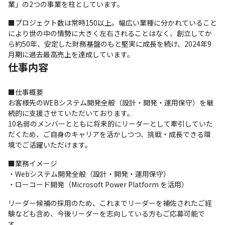
業」の2つの事業を柱としています。
■プロジェクト数は常時150以上。幅広い業種に分かれていること
により世の中の情勢に大きく左右されることはなく、創立してか
ら約50年、安定した財務基盤のもと堅実に成長を続け、2024年9
月期に過去最高売上を達成しています。
仕事内容
■仕事概要

お客様先のWEBシステム開発全般（設計・開発・運用保守）を継
続的に支援させていただいております。

10名弱のメンバーとともに将来的にリーダーとして牽引していた
だくため、ご自身のキャリアを活かしつつ、挑戦・成長できる環
境でご活躍いただけます。
■業務イメージ

・Webシステム開発全般（設計・開発・運用保守）

・ローコード開発（Microsoft Power Platform を活用）
リーダー候補の採用のため、これまでリーダーを補佐されたご経
験なども含め、今後リーダーを志向している方もご応募可能で
す。