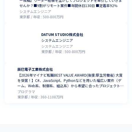
ー候補】リーダー経験を生かしてプロジェクトを牽引していきま
せんか？■9割がリモート案件■年間休日130日 ■定着率92％
システムエンジニア
東京都
年収 :
500
-
800
万円
DATUM STUDIO株式会社
システムエンジニア
システムエンジニア
東京都
年収 :
500
-
800
万円
辰巳電子工業株式会社
【2026年マイナビ転職BEST VALUE AWARD(後援:厚生労働省) 大賞
を受賞！】C#、JavaScript、Pythonなどを用いた幅広い案件（ゲ
ーム、Web系、制御系、組込系）から希望に合ったプロジェクトを
お任せ！／前職年収保証！（2025年1月時点）
プログラマ
東京都
年収 :
360
-
1108
万円