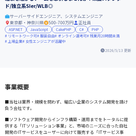
ド/独立系SIer/WLB◎
サーバーサイドエンジニア、システムエンジニア
東京都・神奈川県
500-700万円
正社員
ASP.NET
JavaScript
CakePHP
C#
PHP
リモートワーク可
服装自由
オンライン選考可
残業月20時間未満
上場企業
女性エンジニアが活躍中
2026/5/13
更新
事業概要
■当社は業界・規模を問わず、幅広い企業のシステム開発を請け
負う会社です。
■ソフトウェア開発からインフラ構築・運用までをトータルに提
供する「ITソリューション事業」と、市場のニーズに合った自社
開発のITサービスをユーザーに向けて販売する「ITサービス事