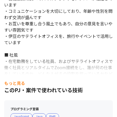
います

・コミュニケーションを大切にしており、年齢や性別を問
わず交流が盛んです

・お互いを尊重し合う風土でもあり、自分の意見を言いや
すい雰囲気です

・伊豆のサテライトオフィスを、旅行やイベントで活用し
ています

■ 社風

・在宅勤務をしている社員、およびサテライトオフィスで
働く社員とリアルタイムでZoom接続をし、誰が何の仕事
をしているのか、どんな人がその役割を担っているかなど
を可視化することで、コミュニケーションロスの防止や、
もっと見る
よりリアルに関われる場（相談しやすい環境）を提供して
このPJ・案件で使われている技術
います

・『一体感』『チームワーク』を大切にする風土がありま
す

プログラミング言語
・80%がプライム案件である事から、業界比較でも残業
JavaScript
Java
PHP