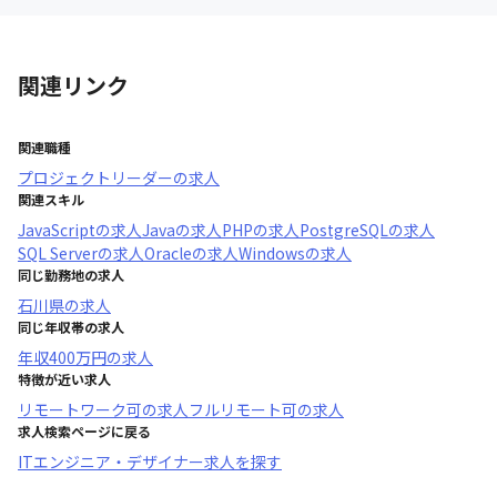
関連リンク
関連職種
プロジェクトリーダー
の求人
関連スキル
JavaScript
の求人
Java
の求人
PHP
の求人
PostgreSQL
の求人
SQL Server
の求人
Oracle
の求人
Windows
の求人
同じ勤務地の求人
石川県
の求人
同じ年収帯の求人
年収
400万円
の求人
特徴が近い求人
リモートワーク可
の求人
フルリモート可
の求人
求人検索ページに戻る
ITエンジニア・デザイナー求人を探す