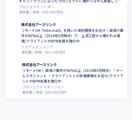
キャリアプランに沿ったプロジェクトに携わりながら成長してい
きませんか
プロジェクトリーダー
東京都
年収 :
600
-
800
万円
株式会社アースリンク
リモートOK『intra-mart』を用いた受託開発をお任せ！直受け案
件が80%以上（2024年5月時点）で、上流工程から携われる環
こ
境/クライアントのBPM支援を強化中
システムエンジニア
東京都
年収 :
360
-
588
万円
株式会社アースリンク
リモートOK！ 直受け案件が80%以上（2024年5月時点）！チー
ムマネジメント ・クライアントとの折衝業務をお任せ/クライア
こ
ントのBPM支援を強化中
プロジェクトマネージャー
東京都
年収 :
600
-
800
万円