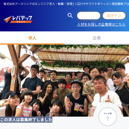
株式会社アースリンクのエンジニア求人・転職・採用 | ＜石川サテライトオフィス＞受託開発プロジ
会員登録
ログイン
人材をお探しの企業様はこちら
求人
企業
マッチ率
この求人は募集終了しました