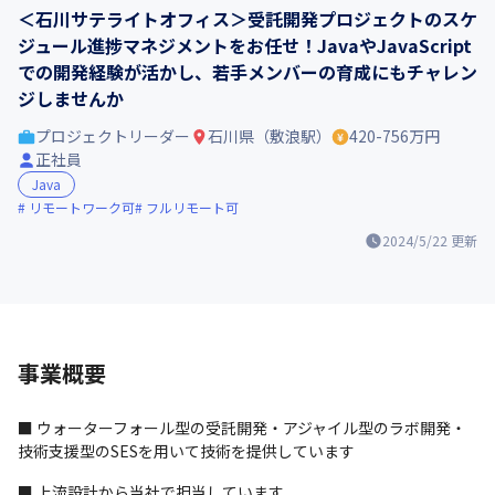
＜石川サテライトオフィス＞受託開発プロジェクトのスケ
ジュール進捗マネジメントをお任せ！JavaやJavaScript
での開発経験が活かし、若手メンバーの育成にもチャレン
ジしませんか
プロジェクトリーダー
石川県（敷浪駅）
420-756万円
正社員
Java
リモートワーク可
フルリモート可
2024/5/22
更新
事業概要
■ ウォーターフォール型の受託開発・アジャイル型のラボ開発・
技術支援型のSESを用いて技術を提供しています
■ 上流設計から当社で担当しています