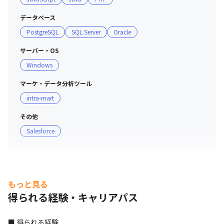
は少なく、個々の能力向上に時間を充てる事を推奨する経
営スタイルをとっているため、社員定着率は 97%です
データベース
PostgreSQL
SQL Server
Oracle
サーバー・OS
Windows
マーケ・データ分析ツール
intra-mart
その他
Salesforce
もっと見る
得られる経験・キャリアパス
■ 得られる経験
