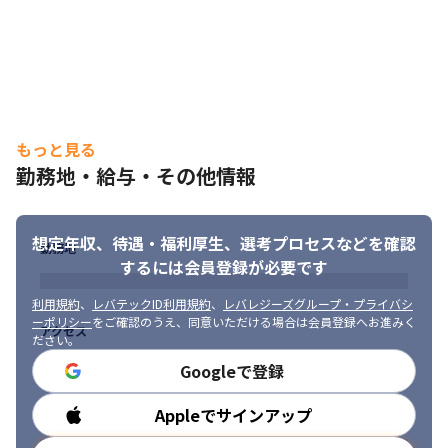
コミュニケーションを大切にしています。
もっと見る
勤務地・給与・その他情報
想定年収、待遇・福利厚生、
選考プロセスなどを確認
勤務地
するには会員登録が必要です
利用規約
、
レバテックID利用規約
、
レバレジーズグループ・プライバシ
ーポリシー
をご確認のうえ、同意いただける場合は会員登録へお進みく
アクセス
ださい。
Googleで登録
Appleでサインアップ
勤務時間