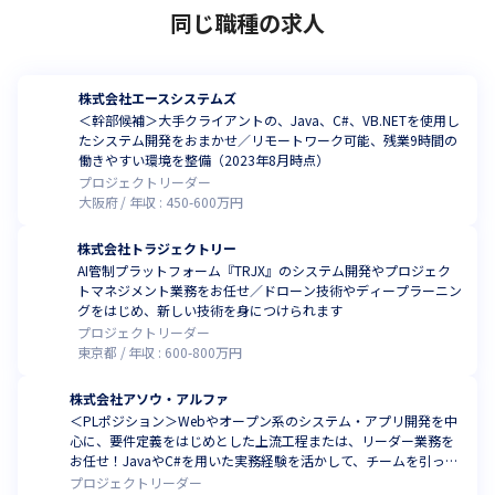
同じ職種の求人
株式会社エースシステムズ
＜幹部候補＞大手クライアントの、Java、C#、VB.NETを使用し
たシステム開発をおまかせ／リモートワーク可能、残業9時間の
働きやすい環境を整備（2023年8月時点）
プロジェクトリーダー
大阪府
年収 :
450
-
600
万円
株式会社トラジェクトリー
AI管制プラットフォーム『TRJX』のシステム開発やプロジェク
トマネジメント業務をお任せ／ドローン技術やディープラーニン
グをはじめ、新しい技術を身につけられます
プロジェクトリーダー
東京都
年収 :
600
-
800
万円
株式会社アソウ・アルファ
＜PLポジション＞Webやオープン系のシステム・アプリ開発を中
心に、要件定義をはじめとした上流工程または、リーダー業務を
お任せ！JavaやC#を用いた実務経験を活かして、チームを引っ張
ってきませんか
プロジェクトリーダー