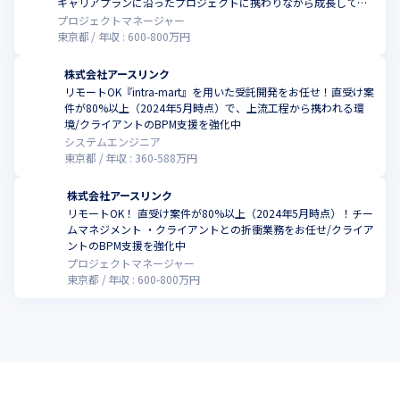
キャリアプランに沿ったプロジェクトに携わりながら成長してい
きませんか
プロジェクトマネージャー
東京都
年収 :
600
-
800
万円
株式会社アースリンク
リモートOK『intra-mart』を用いた受託開発をお任せ！直受け案
件が80%以上（2024年5月時点）で、上流工程から携われる環
こ
境/クライアントのBPM支援を強化中
システムエンジニア
東京都
年収 :
360
-
588
万円
株式会社アースリンク
リモートOK！ 直受け案件が80%以上（2024年5月時点）！チー
ムマネジメント ・クライアントとの折衝業務をお任せ/クライア
こ
ントのBPM支援を強化中
プロジェクトマネージャー
東京都
年収 :
600
-
800
万円