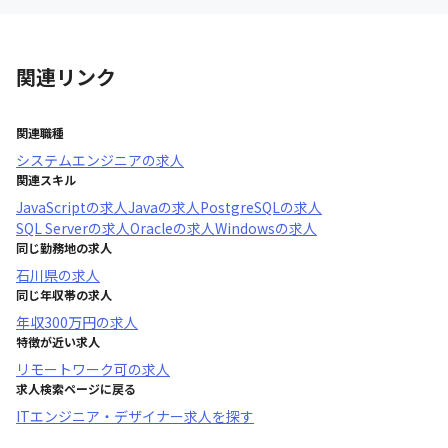
関連リンク
関連職種
システムエンジニア
の求人
関連スキル
JavaScript
の求人
Java
の求人
PostgreSQL
の求人
SQL Server
の求人
Oracle
の求人
Windows
の求人
同じ勤務地の求人
石川県
の求人
同じ年収帯の求人
年収
300万円
の求人
特徴が近い求人
リモートワーク可
の求人
求人検索ページに戻る
ITエンジニア・デザイナー求人を探す