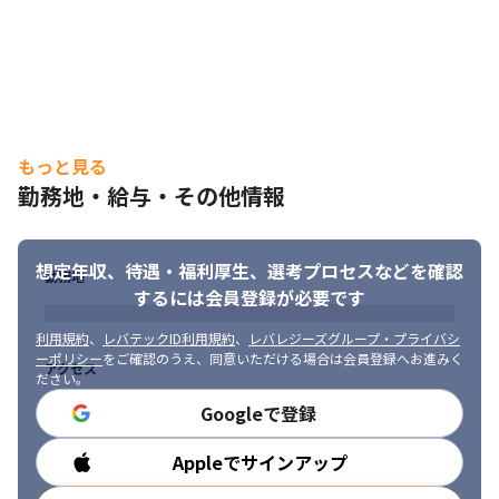
それぞれがスキルを活かして活躍しています。
もっと見る
勤務地・給与・その他情報
想定年収、待遇・福利厚生、
選考プロセスなどを確認
勤務地
するには会員登録が必要です
利用規約
、
レバテックID利用規約
、
レバレジーズグループ・プライバシ
ーポリシー
をご確認のうえ、同意いただける場合は会員登録へお進みく
アクセス
ださい。
Googleで登録
Appleでサインアップ
勤務時間