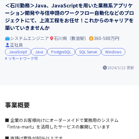
＜石川勤務＞Java、JavaScriptを用いた業務系アプリケ
ーション開発や与信申請のワークフロー自動化などのプロ
ジェクトにて、上流工程をお任せ！これからのキャリアを
築いていきませんか
システムエンジニア
石川県（敷浪駅）
360-588万円
正社員
JavaScript
Java
PostgreSQL
SQL Server
Windows
リモートワーク可
2024/5/22
更新
事業概要
■ 企業のお客様向けにオーダーメイドで業務用のシステム
『intra-mart』を活用したサービスの展開しています
■ 直請け案件が80％以上です