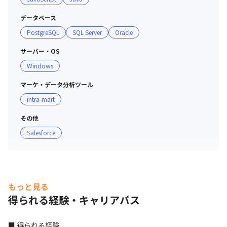
は少なく、個々の能力向上に時間を充てる事を推奨する経
営スタイルをとっているため、社員定着率は 97%です
データベース
PostgreSQL
SQL Server
Oracle
サーバー・OS
Windows
マーケ・データ分析ツール
intra-mart
その他
Salesforce
もっと見る
得られる経験・キャリアパス
■ 得られる経験
