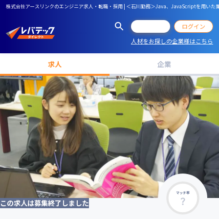
株式会社アースリンクのエンジニア求人・転職・採用 | ＜石川勤務＞Java、JavaScrip
会員登録
ログイン
人材をお探しの企業様はこちら
求人
企業
マッチ率
この求人は募集終了しました