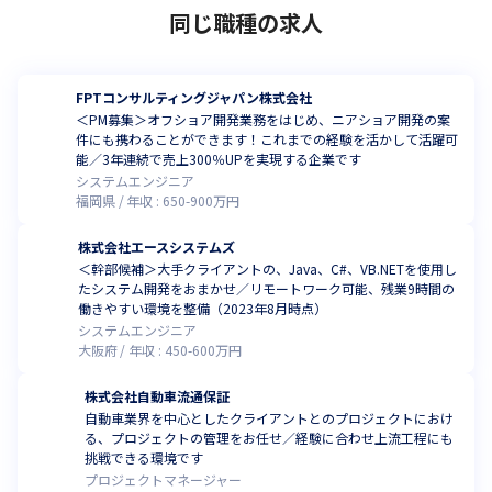
同じ職種の求人
FPTコンサルティングジャパン株式会社
＜PM募集＞オフショア開発業務をはじめ、ニアショア開発の案
件にも携わることができます！これまでの経験を活かして活躍可
能／3年連続で売上300％UPを実現する企業です
システムエンジニア
福岡県
年収 :
650
-
900
万円
株式会社エースシステムズ
＜幹部候補＞大手クライアントの、Java、C#、VB.NETを使用し
たシステム開発をおまかせ／リモートワーク可能、残業9時間の
働きやすい環境を整備（2023年8月時点）
システムエンジニア
大阪府
年収 :
450
-
600
万円
株式会社自動車流通保証
自動車業界を中心としたクライアントとのプロジェクトにおけ
る、プロジェクトの管理をお任せ／経験に合わせ上流工程にも
挑戦できる環境です
プロジェクトマネージャー