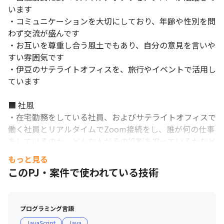
います

・コミュニケーションを大切にしており、年齢や性別を問
わず交流が盛んです

・お互いを尊重し合う風土でもあり、自分の意見を言いや
すい雰囲気です

・伊豆のサテライトオフィスを、旅行やイベントで活用し
ています

■ 社風

・在宅勤務をしている社員、およびサテライトオフィスで
働く社員とリアルタイムでZoom接続をし、誰が何の仕事
をしているのか、どんな人がその役割を担っているかなど
を可視化することで、コミュニケーションロスの防止や、
もっと見る
よりリアルに関われる場（相談しやすい環境）を提供して
このPJ・案件で使われている技術
います

・『一体感』『チームワーク』を大切にする風土がありま
す

プログラミング言語
・80%がプライム案件である事から、業界比較でも残業
JavaScript
Java