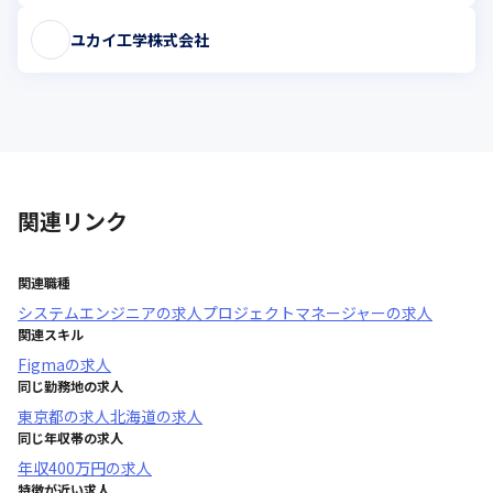
ユカイ工学株式会社
関連リンク
関連職種
システムエンジニア
の求人
プロジェクトマネージャー
の求人
関連スキル
Figma
の求人
同じ勤務地の求人
東京都
の求人
北海道
の求人
同じ年収帯の求人
年収
400万円
の求人
特徴が近い求人