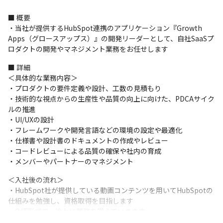
■ 概要

・当社が提供するHubSpot連携のアプリケーション『Growth 
Apps（グロースアップス）』の開発リーダーとして、自社SaaSプ
ロダクトの開発やマネジメント業務をお任せします
■ 詳細

＜具体的な業務内容＞

・プロダクトの要件定義や設計、工数の見積もり

・技術的な視点からの生産性や品質の向上に向けた、PDCAサイク
ルの推進

・UI/UXの設計

・フレームワークや開発言語などの環境の設定や最適化

・仕様書や設計書のドキュメントの作成やレビュー

・コードレビューによる品質の確保や社内の育成

・メンバーやパートナーのマネジメント
＜入社後の流れ＞

・HubSpot社が提供している動画コンテンツを用いてHubSpotの
仕組みを勉強し、資格取得を目指します

・OJT形式で、徐々に業務を覚えていきます