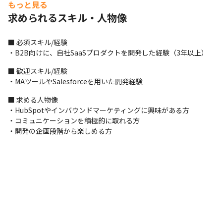
もっと見る
＜開発体制＞

求められるスキル・人物像
・アジャイル開発を行っています

・コミュニケーションツールはSlack、オンラインミーティングツ
ールはZoomを利用しています

■ 必須スキル/経験

・プロジェクト管理ツールは、BacklogやSmartsheet、Asana、
・B2B向けに、自社SaaSプロダクトを開発した経験（3年以上）
Floatを使用しています

・パートナーのエンジニア3名と、開発を進めます
■ 歓迎スキル/経験

・MAツールやSalesforceを用いた開発経験
■ この仕事の面白み、魅力

・世界120カ国、90,000社以上に導入されているアメリカ発のマ
■ 求める人物像

ーケティングプラットフォーム「HubSpot」を活用したプロジェ
・HubSpotやインバウンドマーケティングに興味がある方

クトに携われます

・コミュニケーションを積極的に取れる方

・マーケティング、セールス、カスタマーサポート、Web開発を
・開発の企画段階から楽しめる方
はじめ、幅広い領域に携わることができます

・顧客のビジネス課題に向き合い、戦略の立案から成功まで長期
的に伴走支援します