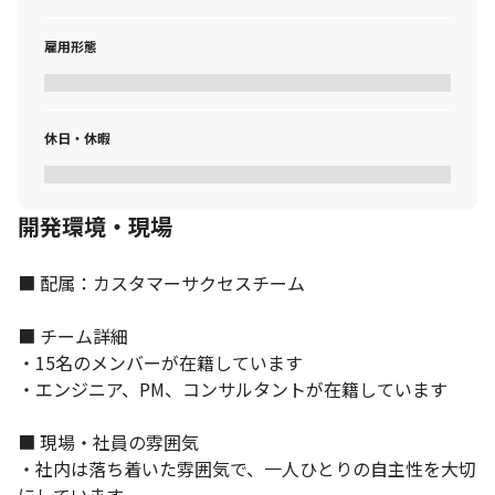
雇用形態
休日・休暇
開発環境・現場
■ 配属：カスタマーサクセスチーム

■ チーム詳細

・15名のメンバーが在籍しています

コミュニティカフェ「世田谷百貨店」のコーヒーが2杯まで無料で
す。
・エンジニア、PM、コンサルタントが在籍しています

■ 現場・社員の雰囲気

・社内は落ち着いた雰囲気で、一人ひとりの自主性を大切