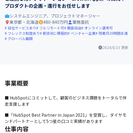
プロダクトの企画・進行をお任せします
システムエンジニア、プロジェクトマネージャー
東京都・北海道
480-840万円
業務委託
自社サービスあり
フルリモート可
服装自由
オンライン選考可
フレックス制度あり
新技術に積極的
ベンチャー企業
残業月20時間未満
グローバル展開
2024/8/15
更新
事業概要
■ HubSpotにコミットして、顧客のビジネス課題をトータルで伴
走支援します
■「HubSpot Best Partner in Japan 2021」を受賞し、ダイヤモ
ンドパートナーとして5つ星の口コミ実績があります
仕事内容