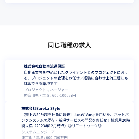
同じ職種の求人
株式会社自動車流通保証
自動車業界を中心としたクライアントとのプロジェクトにおけ
る、プロジェクトの管理をお任せ／経験に合わせ上流工程にも
挑戦できる環境です
プロジェクトマネージャー
神奈川県
年収 :
600
-
1000
万円
株式会社Eureka Style
【売上の80%超を社員に還元】JavaやVue.jsを用いた、ネットバ
ンクシステムの既存・新規サービスの開発をお任せ！残業月20時
間未満（2023年12月時点）◎リモートワーク◎
システムエンジニア
東京都
年収 :
600
-
700
万円