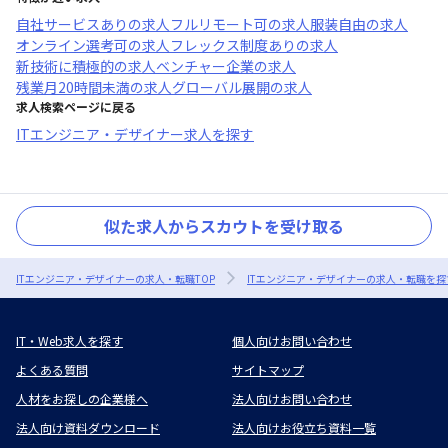
自社サービスあり
の求人
フルリモート可
の求人
服装自由
の求人
オンライン選考可
の求人
フレックス制度あり
の求人
新技術に積極的
の求人
ベンチャー企業
の求人
残業月20時間未満
の求人
グローバル展開
の求人
求人検索ページに戻る
ITエンジニア・デザイナー求人を探す
似た求人からスカウトを受け取る
ITエンジニア・デザイナーの求人・転職TOP
ITエンジニア・デザイナーの求人・転職を探
IT・Web求人を探す
個人向けお問い合わせ
よくある質問
サイトマップ
人材をお探しの企業様へ
法人向けお問い合わせ
法人向け資料ダウンロード
法人向けお役立ち資料一覧