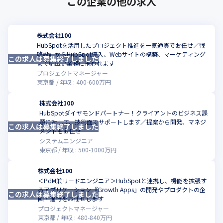
この企業の他の求人
株式会社100
HubSpotを活用したプロジェクト推進を一気通貫でお任せ／戦
略設計からHubSpot導入、Webサイトの構築、マーケティング
この求人は募集終了しました
こ
まで幅広い業務に携われます
プロジェクトマネージャー
東京都
年収 :
400
-
600
万円
株式会社100
HubSpotダイヤモンドパートナー！クライアントのビジネス課
題に対して、技術面でサポートします／提案から開発、マネジ
この求人は募集終了しました
こ
メントもお任せ
システムエンジニア
東京都
年収 :
500
-
1000
万円
株式会社100
＜PdM兼リードエンジニア＞HubSpotと連携し、機能を拡張す
るアプリケーション『Growth Apps』の開発やプロダクトの企
この求人は募集終了しました
こ
画・進行をお任せします
プロジェクトマネージャー
東京都
年収 :
480
-
840
万円