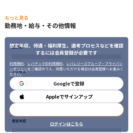
もっと見る
勤務地・給与・その他情報
想定年収、待遇・福利厚生、
選考プロセスなどを確認
勤務地
するには会員登録が必要です
利用規約
、
レバテックID利用規約
、
レバレジーズグループ・プライバシ
ーポリシー
をご確認のうえ、同意いただける場合は会員登録へお進みく
アクセス
ださい。
Googleで登録
Appleでサインアップ
社内のコミュニケーションを大切にしています。
勤務時間
メールアドレスで登録
想定年収
ログインはこちら