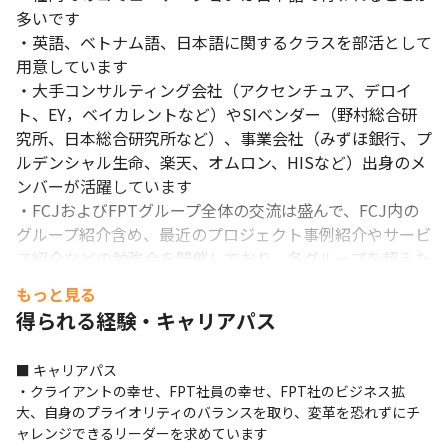
多いです

・英語、ベトナム語、日本語に関するクラスを部活として
用意しています

・大手コンサルティング会社（アクセンチュア、デロイ
ト、EY，ベイカレントなど）やSIベンダー（野村総合研
それぞれがスキルを伸ばせる環境です。
究所、日本総合研究所など）、事業会社（みずほ銀行、プ
ルデンシャル生命、楽天、オムロン、HISなど）出身のメ
ンバーが活躍しています

・FCJおよびFPTグループ全体の交流は盛んで、FCJ内の
グループ紹介含め、最近のプロジェクト事例紹介やサービ
ス紹介などの勉強会を開催しており、各グループを超えた
FCJとしてプロジェクトやビジネスの共有を図っているほ
もっと見る
か、社内の語学研修（英語やベトナム語など）もあります

得られる経験・キャリアパス
■ 社風

■ キャリアパス

・全社的にオープンマインドなメンバーが多く、FCJの各
・クライアントの幸せ、FPT社員の幸せ、FPT社のビジネス拡
グループを超えたコミュニケーションをとっています

大、自身のプライオリティのバランスを取り、変革を恐れずにチ
・メンバー同士がフラットな関係性を築けており、話しか
ャレンジできるリーダーを求めています