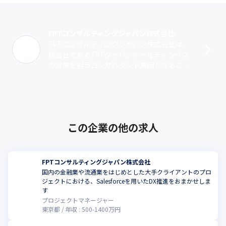
FPTコンサルティングジャパン株式会社
FPTコンサルティングジャパン株式会社は、
親会社であるFPTジャパンホールディングス
の将来を担うコンサルタント集団となること
を目的に設立された、総合コンサルティング
ファームです。メインのコンサルティン･･･
この企業の他の求人
FPTコンサルティングジャパン株式会社
国内の金融業や流通業をはじめとした大手クライアントのプロ
ジェクトにおける、Salesforceを用いたDX推進をおまかせしま
す
プロジェクトマネージャー
東京都
年収 :
500
-
1400
万円