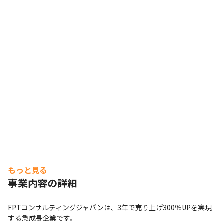
けやすい雰囲気があります

・風通しがよく、経営層（社長/役員）とも懇親会や雑談
を通してコミュニケーションがとれる環境です
コミュニケーションを大切にしています。
もっと見る
事業内容の詳細
FPTコンサルティングジャパンは、3年で売り上げ300％UPを実現
する急成長企業です。
