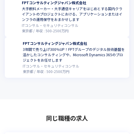
FPTコンサルティングジャパン株式会社
大手飲料メーカー・大手通信キャリアをはじめとする国内クラ
イアントのプロジェクトにおける、アプリケーションまたはイ
ンフラの運用保守をおまかせします
ITコンサル・セキュリティコンサル
東京都
年収 :
500
-
2500
万円
FPTコンサルティングジャパン株式会社
3年間で売り上げ300％UP！FPTグループのデジタル技術基盤を
活かしたコンサルティングや、Microsoft Dynamics 365のプロ
ジェクトをお任せします
ITコンサル・セキュリティコンサル
東京都
年収 :
500
-
2500
万円
同じ職種の求人