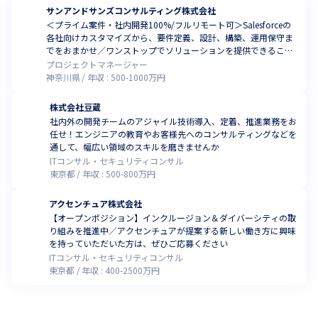
サンアンドサンズコンサルティング株式会社
＜プライム案件・社内開発100%/フルリモート可＞Salesforceの
各社向けカスタマイズから、要件定義、設計、構築、運用保守ま
でをおまかせ／ワンストップでソリューションを提供できること
が強み
プロジェクトマネージャー
神奈川県
年収 :
500
-
1000
万円
株式会社豆蔵
社内外の開発チームのアジャイル技術導入、定着、推進業務をお
任せ！エンジニアの教育やお客様先へのコンサルティングなどを
通して、幅広い領域のスキルを磨きませんか
ITコンサル・セキュリティコンサル
東京都
年収 :
500
-
800
万円
アクセンチュア株式会社
【オープンポジション】インクルージョン＆ダイバーシティの取
り組みを推進中／アクセンチュアが提案する新しい働き方に興味
を持っていただいた方は、ぜひご応募ください
ITコンサル・セキュリティコンサル
東京都
年収 :
400
-
2500
万円