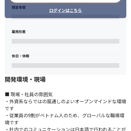
■ この仕事の面白み、魅力

想定年収
・特定の業種やソリューションだけではなく、幅広いプロジェク
ログインはこちら
トに携わる機会があります

・自ら考えてビジネスを作ることで、会社をデザインしていける
チャンスがあります

雇用形態
・戦略設計や企画や立案を行うだけにとどまらず、導入から保守
までの一貫したビジネスとテクノロジーに関わることができます
休日・休暇
開発環境・現場
■ 現場・社員の雰囲気

・外資系ならではの風通しのよいオープンマインドな環境
です

・従業員の9割がベトナム人のため、グローバルな職場環
境です

・社内でのコミュニケーションは日本語で行われることが