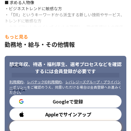
■ 求める人物像

・コミュニケーションは、基本的に日本語を用いていますが、海
・ビジネストレンドに敏感な方

外案件（ブリッジ案件含む）の場合は英語が多くなります

・「DX」というキーワードから派生する新しい技術やサービス、
・働く場所は、原則クライアントのルールに従っており、コロナ
トレンドに敏感な方

禍の現在はフルリモートワークが多いです

・クライアントのペインポイントを理解し、要求事項以上の価値
・中には常駐するケースや会議時だけクライアント先に出社する
提案を模索できる方

ケースがあります（社内プロジェクトも同様）
もっと見る
・言語やカルチャーの壁があっても相手をリスペクトできるマイン
勤務地・給与・その他情報
＜入社後の業務の流れについて＞

ドセットをお持ちの方

・社内プロジェクトの場合は、会議は基本的にTeams、簡易連絡
・未経験領域に対して挑戦でき、成長意欲をお持ちの方

はメールやチャットでコミュニケーションを取り、タスクやスケ
・社内のコラボレーションを形成して組織力を活かせる方
ジュール管理はオフィス365の各種ツールを用いて行っています

想定年収、待遇・福利厚生、
選考プロセスなどを確認
勤務地
・クライアント先でのプロジェクトの場合は、使用するツールは
するには会員登録が必要です
クライアント先が指定するツールとなります（クライアント先か
ら提供される端末や当社端末もあります）
利用規約
、
レバテックID利用規約
、
レバレジーズグループ・プライバシ
ーポリシー
をご確認のうえ、同意いただける場合は会員登録へお進みく
アクセス
＜入社後の流れ＞

ださい。
・本人の知識/スキルや希望に合ったプロジェクトがあれば、すぐ
Googleで登録
に参画可能ですが、すぐにプロジェクトが見つからない場合に
は、スキルアップのための社内研修を行うことがあります

Appleでサインアップ
勤務時間
・参画するプロジェクトは、本人の今後のキャリアパスや学びた
いスキルを必ず確認し、面談の上で決定しています
メールアドレスで登録