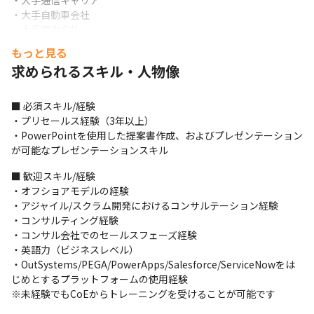
・大手通信キャリア

・大手自動車会社

・大手電力会社

・大手保険会社

もっと見る
・大手信託銀行

求められるスキル・人物像
・大手航空会社

・大手家電メーカー
■ 必須スキル/経験

＜参画するプロジェクトについて＞

・プリセールス経験（3年以上）

・支援内容により体制は異なりますが、小規模なプロジェクトは1
・PowerPointを使用した提案書作成、およびプレゼンテーション
名、大規模になると20名～30名程度でチームを組んでいます

が可能なプレゼンテーションスキル
・プロジェクトは、当社が主体で発足する場合と、クライアント
先が主体で発足する（クライアントのチーム内に所属して伴走支
■ 歓迎スキル/経験

援する）場合があります

・オフショアモデルの経験

・また、当社メンバーのスキルを活かせるプロジェクトであれ
・アジャイル/スクラム開発におけるコンサルテーション経験

ば、当社内だけではなく、FPTグループ企業のプロジェクトに参
・コンサルティング経験

画する場合もあります

・コンサル会社でのセールスフェーズ経験

・プロジェクトマネージャーは、当社メンバーが担う場合とクラ
・英語力（ビジネスレベル）

イアント先が担う場合があり、コンサルティング支援の仕方や内
・OutSystems/PEGA/PowerApps/Salesforce/ServiceNowをは
容により異なります

じめとするプラットフォームの使用経験

・当社は、外資系企業であるため、日本人のみのチームもあれ
※未経験でもCoEからトレーニングを受けることが可能です
ば、外国籍メンバーが参加するプロジェクトあります
