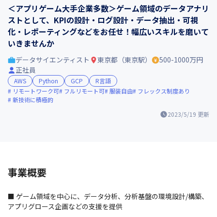
＜アプリゲーム大手企業多数＞ゲーム領域のデータアナリ
ストとして、KPIの設計・ログ設計・データ抽出・可視
化・レポーティングなどをお任せ！幅広いスキルを磨いて
いきませんか
データサイエンティスト
東京都（東京駅）
500-1000万円
正社員
AWS
Python
GCP
R言語
リモートワーク可
フルリモート可
服装自由
フレックス制度あり
新技術に積極的
2023/5/19
更新
事業概要
■ ゲーム領域を中心に、データ分析、分析基盤の環境設計/構築、
アプリグロース企画などの支援を提供