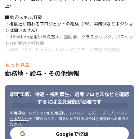
上）
・指示された分析実務をこなすだけにとどまらず、自ら主体的に
提案/推進し、企画領域まで影響を与えるよう分析業務をリードし
■ 歓迎スキル/経験

ていただきたいです
・複数社が関わるプロジェクトの経験（PM、実務側などポジショ
ンは問いません）

■ この仕事の面白み、魅力

・R/Pythonを用いた決定木、重回帰、クラスタリング、バスケッ
・分析実務のリーダーとして、課題設計、分析実務、解決策提案
ト分析等の分析経験

まで一気通貫で関われるポジションです

・AWS、GCP、Fluentd、Embulk等のデータ基盤操作経験
・事業やサービスへの影響など、クライアントへインパクトのあ
る提案ができやりがいがあります

■ 求める人物像

・DeNA出身の経験豊富なデータアナリストの元で、適切なフィー
もっと見る
・当社のミッション/ビジョン/バリューに共感できる方
ドバックを受けられる環境です

勤務地・給与・その他情報
（https://www.lean-nishikata.com/）

・多種多様な案件に関われる機会があり、アナリストとしての経
・幅広いゲームやサービス領域に関わりたい方

験とキャリアの幅を広げることがで

・問題解決型のデータアナリストとして成⻑したい方

きます

想定年収、待遇・福利厚生、
選考プロセスなどを確認
・開発中のゲームタイトルの企画領域から関わりたい方

・ゲーム分析の高難度なノウハウの蓄積があります
勤務地
・大規模なゲームタイトルの運営に携わる経験を積みたい方
するには会員登録が必要です
利用規約
、
レバテックID利用規約
、
レバレジーズグループ・プライバシ
ーポリシー
をご確認のうえ、同意いただける場合は会員登録へお進みく
アクセス
ださい。
Googleで登録