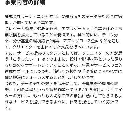
事業内容の詳細
株式会社リーン・ニシカタは、問題解決型のデータ分析の専門家
集団が揃っている企業です。

特にゲーム領域に強みをもち、アプリゲーム大手企業を中心に事
業規模を拡大していることが特徴です。具体的には、データ分
析、分析基盤の環境設計/構築、アプリグロース企画などを通し
て、クリエイターを主体とした支援を行っています。

また、サービス提供のスタンスとしては、クリエイターの方が思
う「こうしたい！」はそのままに、設計や説得材料といった足り
ない部分をサポートしていくことを重視。事業やサービスの目的
達成をゴールにしつつも、流行りの技術や手法論にとらわれずに
問題解決にフォーカスすることを心がけています。

今後も、データ分析の数字を武器にして、予算獲得や周囲の説
得、上司の承認といった調整作業をできるだけ短縮し、クリエイ
ターの方には、もっとも大切な価値の創出に熱中してもらえるよ
うなサービスを提供できるように、体制を強化していく方針で
す。