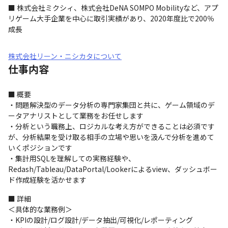
■ 株式会社ミクシィ、株式会社DeNA SOMPO Mobilityなど、アプ
リゲーム大手企業を中心に取引実績があり、2020年度比で200％
成長
株式会社リーン・ニシカタについて
仕事内容
■ 概要

・問題解決型のデータ分析の専門家集団と共に、ゲーム領域のデ
ータアナリストとして業務をお任せします

・分析という職務上、ロジカルな考え方ができることは必須です
が、分析結果を受け取る相手の立場や思いを汲んで分析を進めて
いくポジションです

・集計用SQLを理解しての実務経験や、
Redash/Tableau/DataPortal/Lookerによるview、ダッシュボー
ド作成経験を活かせます
■ 詳細

＜具体的な業務例＞

・KPIの設計/ログ設計/データ抽出/可視化/レポーティング
