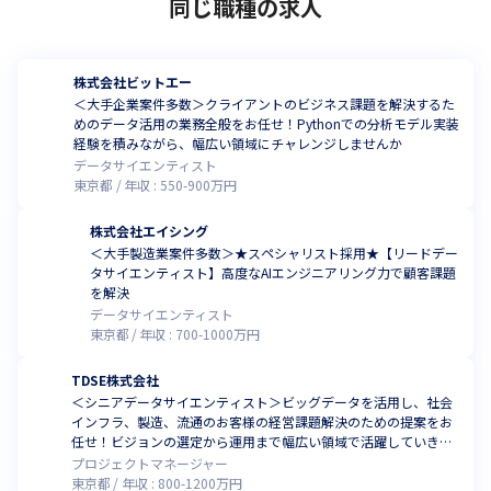
同じ職種の求人
株式会社ビットエー
＜大手企業案件多数＞クライアントのビジネス課題を解決するた
めのデータ活用の業務全般をお任せ！Pythonでの分析モデル実装
経験を積みながら、幅広い領域にチャレンジしませんか
データサイエンティスト
東京都
年収 :
550
-
900
万円
株式会社エイシング
＜大手製造業案件多数＞★スペシャリスト採用★【リードデー
タサイエンティスト】高度なAIエンジニアリング力で顧客課題
を解決
データサイエンティスト
東京都
年収 :
700
-
1000
万円
TDSE株式会社
＜シニアデータサイエンティスト＞ビッグデータを活用し、社会
インフラ、製造、流通のお客様の経営課題解決のための提案をお
任せ！ビジョンの選定から運用まで幅広い領域で活躍していきま
せんか
プロジェクトマネージャー
東京都
年収 :
800
-
1200
万円