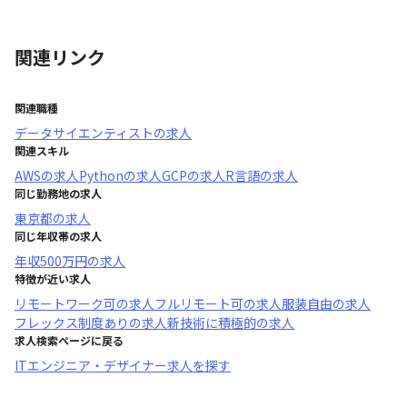
関連リンク
関連職種
データサイエンティスト
の求人
関連スキル
AWS
の求人
Python
の求人
GCP
の求人
R言語
の求人
同じ勤務地の求人
東京都
の求人
同じ年収帯の求人
年収
500万円
の求人
特徴が近い求人
リモートワーク可
の求人
フルリモート可
の求人
服装自由
の求人
フレックス制度あり
の求人
新技術に積極的
の求人
求人検索ページに戻る
ITエンジニア・デザイナー求人を探す