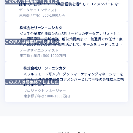
この求人は募集終了しました
計用SQLを用いたデータ集計経験を活かしてコアメンバーになり
ませんか？
データサイエンティスト
東京都
年収 :
500
-
1000
万円
株式会社リーン・ニシカタ
＜大手企業案件多数＞SaaS系サービスのデータアナリストとし
て、課題設計、分析実務、解決策提案まで一気通貫でお任せ！集
この求人は募集終了しました
計用SQLを用いた実務経験を活かして、チームをリードしません
か
データサイエンティスト
東京都
年収 :
500
-
1000
万円
株式会社リーン・ニシカタ
＜フルリモート可＞プロダクトマーケティングマネージャーを
お任せ／PMM事業部のコアメンバーとして今後の会社拡大に携
この求人は募集終了しました
わりませんか
プロジェクトマネージャー
東京都
年収 :
800
-
1000
万円