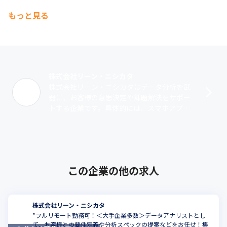
もっと見る
株式会社リーン・ニシカタ
株式会社リーン・ニシカタはデータ分析を武
器に、お客様の意思決定や課題解決をサポー
トする企業です。具体的には、スマホアプリ
やWebサイトのデータ分析や分析基盤の環境
設計・構築などの支援を行っています。他･･･
この企業の他の求人
株式会社リーン・ニシカタ
*フルリモート勤務可！＜大手企業多数＞データアナリストとし
て、お客様との要件定義や分析スペックの提案などをお任せ！集