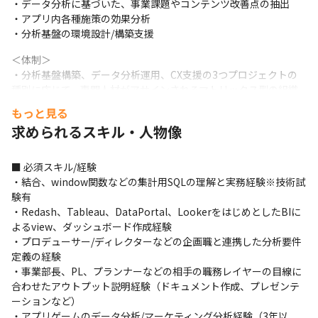
・データ分析に基づいた、事業課題やコンテンツ改善点の抽出

・アプリ内各種施策の効果分析

・分析基盤の環境設計/構築支援
＜体制＞

・分析基盤構築、データ分析運用、CX支援の3つプロジェクトの
種別に応じて、専門人材がアサインされるマトリックス型の組織
体制です
もっと見る
求められるスキル・人物像
＜業務の進め方＞

・対象タイトルの開発/運用フェーズに即した適切なデータ分析を
提供するため、リリース前、リリース直後から2～3年経過後、リ
■ 必須スキル/経験

リース後3年以上経ったフェーズと3つに分けて支援を進めていま
・結合、window関数などの集計用SQLの理解と実務経験※技術試
す

験有

※詳細：https://speakerdeck.com/leannishikata/we-are-
・Redash、Tableau、DataPortal、LookerをはじめとしたBIに
hiring?slide=15
よるview、ダッシュボード作成経験

・プロデューサー/ディレクターなどの企画職と連携した分析要件
＜業務上で使用するツールについて＞

定義の経験

・コミュニケーションにはSlackやZoomを用いています

・事業部⻑、PL、プランナーなどの相手の職務レイヤーの目線に
・ドキュメント共有には、Google WorkspaceやNotionを用いて
合わせたアウトプット説明経験（ドキュメント作成、プレゼンテ
います
ーションなど）

・アプリゲームのデータ分析/マーケティング分析経験（3年以
＜期待していること＞
