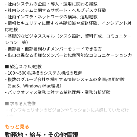
- 社内システムの企画・導入・運用に関わる経験

- 社内システムに関するサポート・ヘルプデスク経験

- 社内インフラ・ネットワークの構築、運用経験

- 情報セキュリティに関する基礎知識や業務経験、インシデント対
応経験

- 基礎的なビジネススキル（タスク設計、資料作成、コミュニケー
ション　等）

- 自部署・他部署問わずメンバーをリードできる方

- 出自の異なる多様なメンバーと協働可能なコミュニケーション力
■ 歓迎スキル/経験

- 100〜500名規模のシステム構成の理解

- 複数のグループ会社を横断する情報システムの企画/運用経験
（SaaS、Windows/Mac環境）

- バックオフィス業務に対する業務理解・業務分析経験
■ 求める人物像

・インフキュリオンのビジョンやミッションに共感していただけ
る方

・「キャッシュレス社会」や「FinTech」への興味関心がある方
もっと見る
勤務地・給与・その他情報