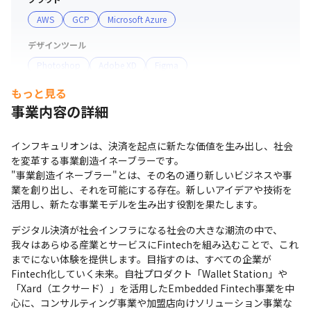
AWS
GCP
Microsoft Azure
デザインツール
Photoshop
Adobe XD
Figma
もっと見る
コミュニケーションツール
事業内容の詳細
Slack
インフキュリオンは、決済を起点に新たな価値を生み出し、社会
を変革する事業創造イネーブラーです。

"事業創造イネーブラー"とは、その名の通り新しいビジネスや事
業を創り出し、それを可能にする存在。新しいアイデアや技術を
活用し、新たな事業モデルを生み出す役割を果たします。
デジタル決済が社会インフラになる社会の大きな潮流の中で、
我々はあらゆる産業とサービスにFintechを組み込むことで、これ
までにない体験を提供します。目指すのは、すべての企業が
Fintech化していく未来。自社プロダクト「Wallet Station」や
「Xard（エクサード）」を活用したEmbedded Fintech事業を中
心に、コンサルティング事業や加盟店向けソリューション事業な