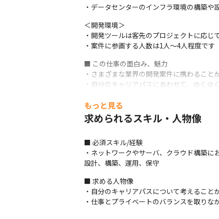
・データセンターのインフラ環境の構築や設計（L
＜開発環境＞

・開発ツールは客先のプロジェクトに応じて
・案件に参画する人数は1人～4人程度です
■ この仕事の面白み、魅力

・さまざまな業界の開発案件に携わることが
・自分のキャリアパスにあわせて、ゆくゆく
・仕事とプライベートのバランスを考えて
もっと見る
求められるスキル・人物像
■ 必須スキル/経験

・ネットワークやサーバ、クラウド構築にお
設計、構築、運用、保守
■ 求める人物像

・自分のキャリアパスについて考えることが
・仕事とプライベートのバランスを取りな