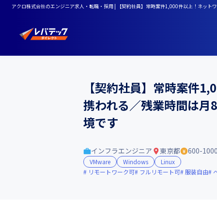
アクロ株式会社のエンジニア求人・転職・採用 | 【契約社員】常時案件1,000件以上！ネ
【契約社員】常時案件1,
携われる／残業時間は月
境です
インフラエンジニア
東京都
600-10
VMware
Windows
Linux
リモートワーク可
フルリモート可
服装自由