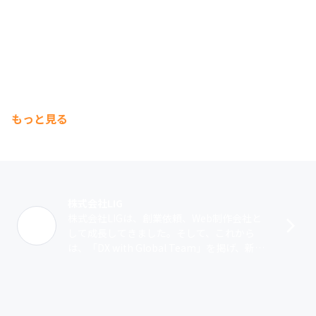
もっと見る
株式会社LIG
株式会社LIGは、創業依頼、Web制作会社と
して成長してきました。そして、これから
は、「DX with Global Team」を掲げ、新た
なLIGとして第二創業期が始まります。LIG
は、Web制作会･･･