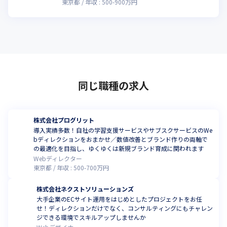
東京都
年収 :
500
-
900
万円
同じ職種の求人
株式会社プログリット
導入実績多数！自社の学習支援サービスやサブスクサービスのWe
bディレクションをおまかせ／数値改善とブランド作りの両軸で
の最適化を目指し、ゆくゆくは新規ブランド育成に関われます
Webディレクター
東京都
年収 :
500
-
700
万円
株式会社ネクストソリューションズ
大手企業のECサイト運用をはじめとしたプロジェクトをお任
せ！ディレクションだけでなく、コンサルティングにもチャレン
ジできる環境でスキルアップしませんか