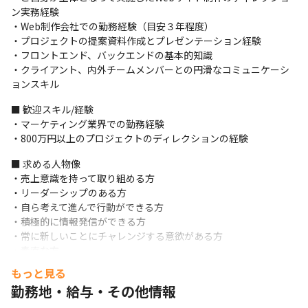
・サイトマップ、ワイヤーフレーム、コンテンツの企画と制作

ン実務経験

・開発ベンダーのアサイン、コミュニケーション

・Web制作会社での勤務経験（目安３年程度）

・社内外メンバーとのコラボレーション

・プロジェクトの提案資料作成とプレゼンテーション経験

・フロントエンド、バックエンドの基本的知識

【案件事例】

・クライアント、内外チームメンバーとの円滑なコミュニケーシ
・大手エンタメ業界：コーポレートサイト

ョンスキル
・人材業界：新サービスサイト

・再生医療業界：採用サイト

■ 歓迎スキル/経験

・出版業界：Webメディアのリニューアル
・マーケティング業界での勤務経験

・800万円以上のプロジェクトのディレクションの経験
■ 求める人物像

・売上意識を持って取り組める方

・リーダーシップのある方

・自ら考えて進んで行動ができる方

・積極的に情報発信ができる方

・常に新しいことにチャレンジする意欲がある方

・素直な方

・一緒にワクワクしてくれる方
もっと見る
勤務地・給与・その他情報