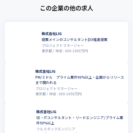
この企業の他の求人
株式会社LIG
提案メインのコンサルタント|DX推進提案
プロジェクトマネージャー
東京都
年収 :
600
-
1000
万円
株式会社LIG
PM/ミドル プライム案件90%以上・企画からリリース
こ
まで関われる
プロジェクトマネージャー
東京都
年収 :
600
-
1698
万円
株式会社LIG
SE・ITコンサルタント・リードエンジニア/プライム案
こ
件90%以上
フルスタックエンジニア