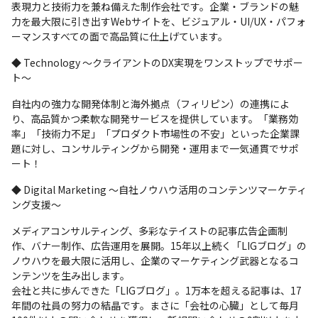
表現力と技術力を兼ね備えた制作会社です。企業・ブランドの魅
力を最大限に引き出すWebサイトを、ビジュアル・UI/UX・パフォ
ーマンスすべての面で高品質に仕上げています。
◆ Technology ～クライアントのDX実現をワンストップでサポー
ト～
自社内の強力な開発体制と海外拠点（フィリピン）の連携によ
り、高品質かつ柔軟な開発サービスを提供しています。「業務効
率」「技術力不足」「プロダクト市場性の不安」といった企業課
題に対し、コンサルティングから開発・運用まで一気通貫でサポ
ート！
◆ Digital Marketing ～自社ノウハウ活用のコンテンツマーケティ
ング支援～
メディアコンサルティング、多彩なテイストの記事広告企画制
作、バナー制作、広告運用を展開。15年以上続く「LIGブログ」の
ノウハウを最大限に活用し、企業のマーケティング武器となるコ
ンテンツを生み出します。

会社と共に歩んできた「LIGブログ」。1万本を超える記事は、17
年間の社員の努力の結晶です。まさに「会社の心臓」として毎月