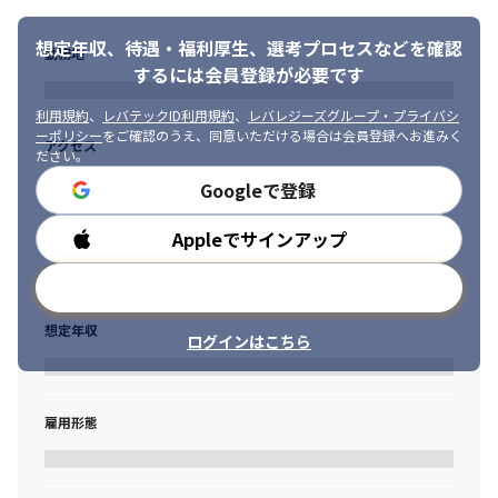
想定年収、待遇・福利厚生、
選考プロセスなどを確認
勤務地
するには会員登録が必要です
利用規約
、
レバテックID利用規約
、
レバレジーズグループ・プライバシ
ーポリシー
をご確認のうえ、同意いただける場合は会員登録へお進みく
アクセス
ださい。
Googleで登録
Appleでサインアップ
勤務時間
メールアドレスで登録
想定年収
ログインはこちら
雇用形態