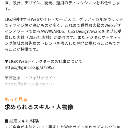
画、設計、デザイン、開発、運用のディレクションをお任せしま
す。
LIGが制作するWebサイト・サービスは、グラフィカルかつリッチ
でデザイン性が高いものが多く、これまで世界最大級のWebデザ
インアワードであるAWWWARDS、CSS DesignAwardをダブル受
賞した実績（2023年実績）があります。またデジタルマーケティ
ング領域の最先端のトレンドを導入した開発に携わることもでき
ることが特徴です。

▼LIGのWebディレクターのお仕事について

https://liginc.co.jp/378953
▼弊社ポートフォリオサイト

https://liginc.co.jp/works/
【具体的な業務内容】

もっと見る
・クライアントコミュニケーション

求められるスキル・人物像
・プロジェクトの与件整理

・スケジュール作成、進行管理

・Webサイト、デジタルコミュニケーションのリサーチと企画立
■ 必須スキル/経験

案

・ご自身が主体となって実施したWebサイト制作のディレクショ